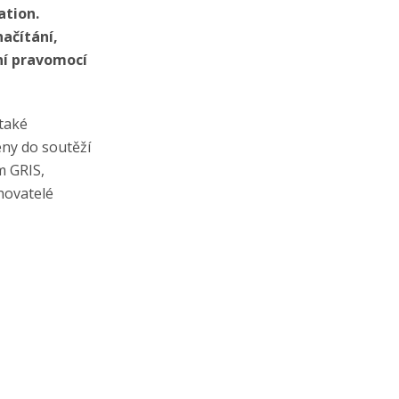
ation.
ačítání,
ní pravomocí
 také
eny do soutěží
m GRIS,
rhovatelé