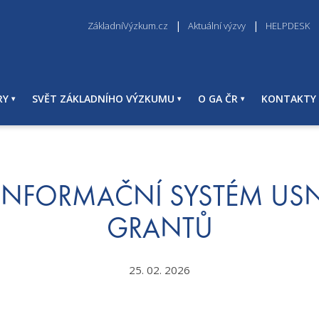
ZákladníVýzkum.cz
Aktuální výzvy
HELPDESK
RY
SVĚT ZÁKLADNÍHO VÝZKUMU
O GA ČR
KONTAKTY
 INFORMAČNÍ SYSTÉM US
GRANTŮ
25. 02. 2026