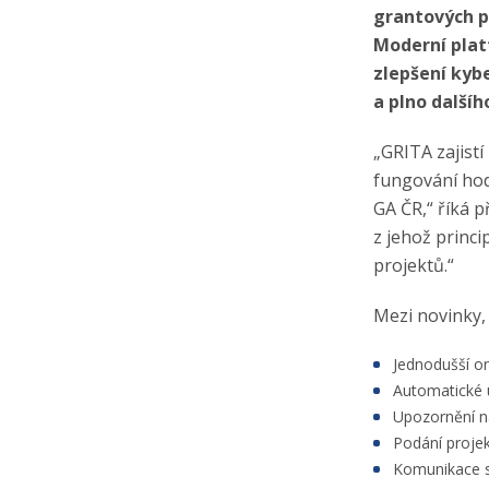
grantových p
Moderní plat
zlepšení kyb
a plno dalšíh
„GRITA zajistí
fungování hod
GA ČR,“ říká p
z jehož princi
projektů.“
Mezi novinky, 
Jednodušší or
Automatické 
Upozornění n
Podání proje
Komunikace 