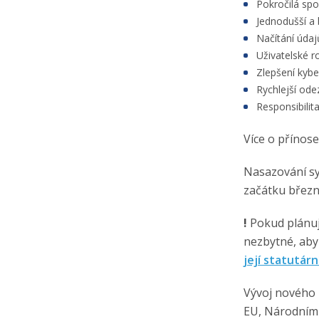
Pokročilá spo
Jednodušší a 
Načítání údajů
Uživatelské r
Zlepšení kyb
Rychlejší ode
Responsibilit
Více o přínos
Nasazování sy
začátku březn
!
Pokud plánuj
nezbytné, aby
její statutár
Vývoj nového 
EU, Národním