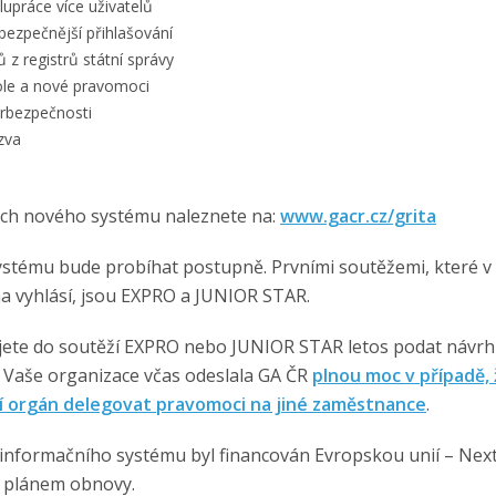
lupráce více uživatelů
bezpečnější přihlašování
 z registrů státní správy
ole a nové pravomoci
erbezpečnosti
zva
a
ech nového systému naleznete na:
www.gacr.cz/grita
stému bude probíhat postupně. Prvními soutěžemi, které 
a vyhlásí, jsou EXPRO a JUNIOR STAR.
ete do soutěží EXPRO nebo JUNIOR STAR letos podat návrh 
 Vaše organizace včas odeslala GA ČR
plnou moc v případě, 
ní orgán delegovat pravomoci na jiné zaměstnance
.
informačního systému byl financován Evropskou unií – Nex
 plánem obnovy.