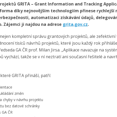
rojektů GRITA – Grant Information and Tracking Applic
forma díky nejnovějším technologiím přinese rychlejší n
erbezpečnosti, automatizaci získávání údajů, delegová
o. Zájemci ji najdou na adrese
grita.gov.cz
.
 nejen kompletní správu grantových projektů, ale zefektivní
nocení tisíců návrhů projektů, které jsou každý rok přihláš
ředseda GA ČR prof. Milan Jirsa. „Aplikace navazuje na systé
pů vychází, takže se v ní neztratí ani současní řešitelé a nav
které GRITA přináší, patří:
ientace
ukládání změn
a chyby v návrhu projektu
ktu bez datové schránky
s GA ČR