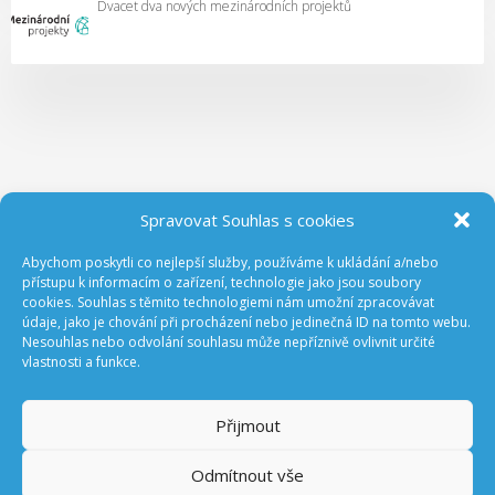
Dvacet dva nových mezinárodních projektů
Spravovat Souhlas s cookies
Abychom poskytli co nejlepší služby, používáme k ukládání a/nebo
ODEBÍREJTE NOVINKY Z GA ČR
přístupu k informacím o zařízení, technologie jako jsou soubory
cookies. Souhlas s těmito technologiemi nám umožní zpracovávat
údaje, jako je chování při procházení nebo jedinečná ID na tomto webu.
Nesouhlas nebo odvolání souhlasu může nepříznivě ovlivnit určité
vlastnosti a funkce.
Přijmout
Odmítnout vše
Prohlášení o přístupnosti