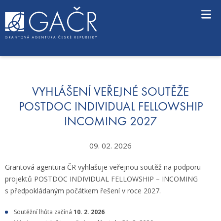
S
k
i
p
t
o
c
o
n
VYHLÁŠENÍ VEŘEJNÉ SOUTĚŽE
t
POSTDOC INDIVIDUAL FELLOWSHIP
e
INCOMING 2027
n
t
09. 02. 2026
Grantová agentura ČR vyhlašuje veřejnou soutěž na podporu
projektů POSTDOC INDIVIDUAL FELLOWSHIP – INCOMING
s předpokládaným počátkem řešení v roce 2027.
Soutěžní lhůta začíná
10. 2. 2026