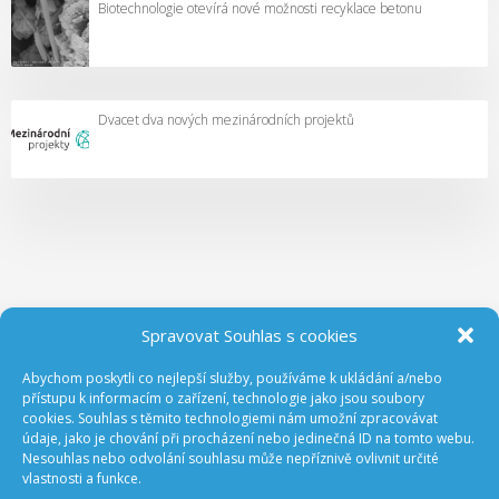
Biotechnologie otevírá nové možnosti recyklace betonu
Dvacet dva nových mezinárodních projektů
Spravovat Souhlas s cookies
Abychom poskytli co nejlepší služby, používáme k ukládání a/nebo
ODEBÍREJTE NOVINKY Z GA ČR
přístupu k informacím o zařízení, technologie jako jsou soubory
cookies. Souhlas s těmito technologiemi nám umožní zpracovávat
údaje, jako je chování při procházení nebo jedinečná ID na tomto webu.
Nesouhlas nebo odvolání souhlasu může nepříznivě ovlivnit určité
vlastnosti a funkce.