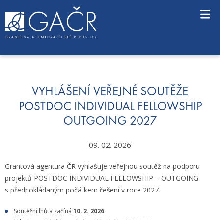
S
k
i
p
t
o
c
o
n
VYHLÁŠENÍ VEŘEJNÉ SOUTĚŽE
t
POSTDOC INDIVIDUAL FELLOWSHIP
e
OUTGOING 2027
n
t
09. 02. 2026
Grantová agentura ČR vyhlašuje veřejnou soutěž na podporu
projektů POSTDOC INDIVIDUAL FELLOWSHIP – OUTGOING
s předpokládaným počátkem řešení v roce 2027.
Soutěžní lhůta začíná
10. 2. 2026