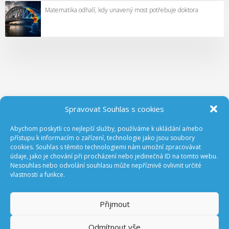
Matematika odhalí, kdy unavený most potřebuje doktora
Spravovat Souhlas s cookies
Abychom poskytli co nejlepší služby, používáme k ukládání a/nebo
ODEBÍREJTE NOVINKY Z GA ČR
přístupu k informacím o zařízení, technologie jako jsou soubory
cookies. Souhlas s těmito technologiemi nám umožní zpracovávat
údaje, jako je chování při procházení nebo jedinečná ID na tomto webu.
Nesouhlas nebo odvolání souhlasu může nepříznivě ovlivnit určité
vlastnosti a funkce.
Přijmout
Odmítnout vše