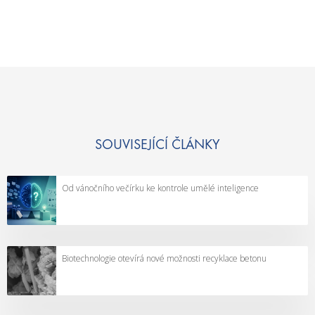
SOUVISEJÍCÍ ČLÁNKY
Od vánočního večírku ke kontrole umělé inteligence
Biotechnologie otevírá nové možnosti recyklace betonu