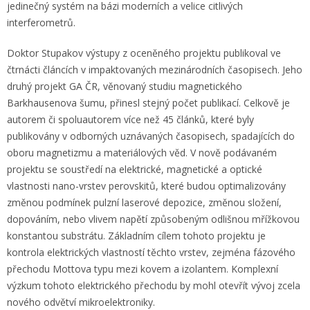
jedinečný systém na bázi moderních a velice citlivých
interferometrů.
Doktor Stupakov výstupy z oceněného projektu publikoval ve
čtrnácti článcích v impaktovaných mezinárodních časopisech. Jeho
druhý projekt GA ČR, věnovaný studiu magnetického
Barkhausenova šumu, přinesl stejný počet publikací. Celkově je
autorem či spoluautorem více než 45 článků, které byly
publikovány v odborných uznávaných časopisech, spadajících do
oboru magnetizmu a materiálových věd. V nově podávaném
projektu se soustředí na elektrické, magnetické a optické
vlastnosti nano-vrstev perovskitů, které budou optimalizovány
změnou podmínek pulzní laserové depozice, změnou složení,
dopováním, nebo vlivem napětí způsobeným odlišnou mřížkovou
konstantou substrátu. Základním cílem tohoto projektu je
kontrola elektrických vlastností těchto vrstev, zejména fázového
přechodu Mottova typu mezi kovem a izolantem. Komplexní
výzkum tohoto elektrického přechodu by mohl otevřít vývoj zcela
nového odvětví mikroelektroniky.