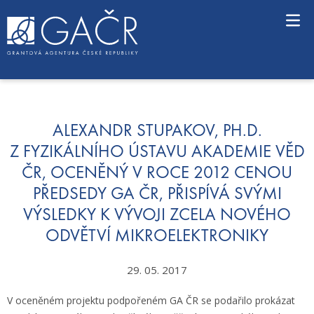
S
k
i
p
t
o
c
o
n
ALEXANDR STUPAKOV, PH.D.
t
Z FYZIKÁLNÍHO ÚSTAVU AKADEMIE VĚD
e
ČR, OCENĚNÝ V ROCE 2012 CENOU
n
t
PŘEDSEDY GA ČR, PŘISPÍVÁ SVÝMI
VÝSLEDKY K VÝVOJI ZCELA NOVÉHO
ODVĚTVÍ MIKROELEKTRONIKY
29. 05. 2017
V oceněném projektu podpořeném GA ČR se podařilo prokázat