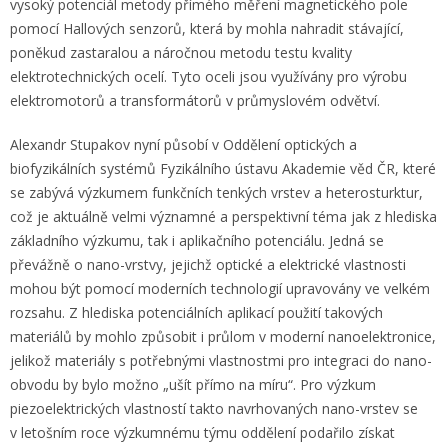
vysoký potenciál metody přímého měření magnetického pole
pomocí Hallových senzorů, která by mohla nahradit stávající,
poněkud zastaralou a náročnou metodu testu kvality
elektrotechnických ocelí. Tyto oceli jsou využívány pro výrobu
elektromotorů a transformátorů v průmyslovém odvětví.
Alexandr Stupakov nyní působí v Oddělení optických a
biofyzikálních systémů Fyzikálního ústavu Akademie věd ČR, které
se zabývá výzkumem funkčních tenkých vrstev a heterosturktur,
což je aktuálně velmi významné a perspektivní téma jak z hlediska
základního výzkumu, tak i aplikačního potenciálu. Jedná se
převážně o nano-vrstvy, jejichž optické a elektrické vlastnosti
mohou být pomocí moderních technologií upravovány ve velkém
rozsahu. Z hlediska potenciálních aplikací použití takových
materiálů by mohlo způsobit i průlom v moderní nanoelektronice,
jelikož materiály s potřebnými vlastnostmi pro integraci do nano-
obvodu by bylo možno „ušít přímo na míru“. Pro výzkum
piezoelektrických vlastností takto navrhovaných nano-vrstev se
v letošním roce výzkumnému týmu oddělení podařilo získat