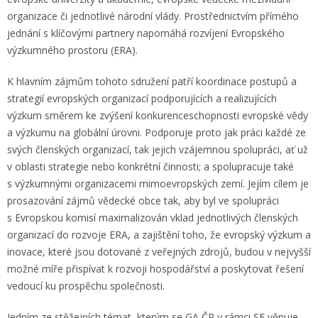
organizace či jednotlivé národní vlády. Prostřednictvím přímého
jednání s klíčovými partnery napomáhá rozvíjení Evropského
výzkumného prostoru (ERA).
K hlavním zájmům tohoto sdružení patří koordinace postupů a
strategií evropských organizací podporujících a realizujících
výzkum směrem ke zvýšení konkurenceschopnosti evropské vědy
a výzkumu na globální úrovni. Podporuje proto jak práci každé ze
svých členských organizací, tak jejich vzájemnou spolupráci, ať už
v oblasti strategie nebo konkrétní činnosti; a spolupracuje také
s výzkumnými organizacemi mimoevropských zemí. Jejím cílem je
prosazování zájmů vědecké obce tak, aby byl ve spolupráci
s Evropskou komisí maximalizován vklad jednotlivých členských
organizací do rozvoje ERA, a zajištění toho, že evropský výzkum a
inovace, které jsou dotované z veřejných zdrojů, budou v nejvyšší
možné míře přispívat k rozvoji hospodářství a poskytovat řešení
vedoucí ku prospěchu společnosti.
Jedním ze stěžejních témat, kterým se GA ČR v rámci SE věnuje,