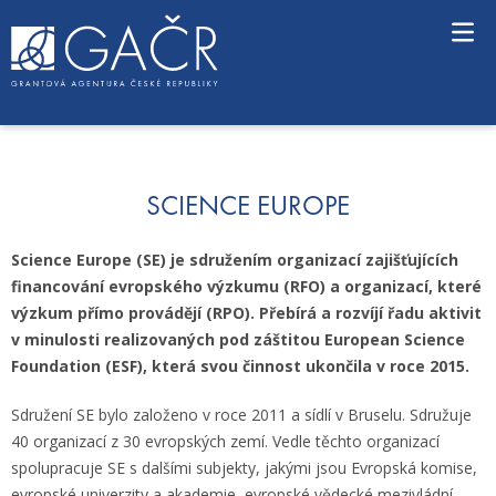
S
k
i
p
t
o
c
o
n
SCIENCE EUROPE
t
e
Science Europe (SE) je sdružením organizací zajišťujících
n
financování evropského výzkumu (RFO) a organizací, které
t
výzkum přímo provádějí (RPO). Přebírá a rozvíjí řadu aktivit
v minulosti realizovaných pod záštitou European Science
Foundation (ESF), která svou činnost ukončila v roce 2015.
Sdružení SE bylo založeno v roce 2011 a sídlí v Bruselu. Sdružuje
40 organizací z 30 evropských zemí. Vedle těchto organizací
spolupracuje SE s dalšími subjekty, jakými jsou Evropská komise,
evropské univerzity a akademie, evropské vědecké mezivládní