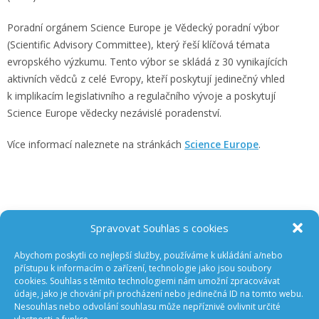
Poradní orgánem Science Europe je Vědecký poradní výbor
(Scientific Advisory Committee), který řeší klíčová témata
evropského výzkumu. Tento výbor se skládá z 30 vynikajících
aktivních vědců z celé Evropy, kteří poskytují jedinečný vhled
k implikacím legislativního a regulačního vývoje a poskytují
Science Europe vědecky nezávislé poradenství.
Více informací naleznete na stránkách
Science Europe
.
Spravovat Souhlas s cookies
Abychom poskytli co nejlepší služby, používáme k ukládání a/nebo
ODEBÍREJTE NOVINKY Z GA ČR
přístupu k informacím o zařízení, technologie jako jsou soubory
cookies. Souhlas s těmito technologiemi nám umožní zpracovávat
údaje, jako je chování při procházení nebo jedinečná ID na tomto webu.
Nesouhlas nebo odvolání souhlasu může nepříznivě ovlivnit určité