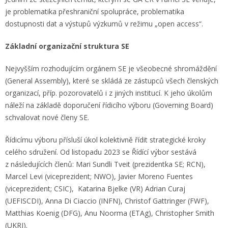
je problematika přeshraniční spolupráce, problematika
dostupnosti dat a výstupů výzkumů v režimu „open access“.
Základní organizační struktura SE
Nejvyšším rozhodujícím orgánem SE je všeobecné shromáždění
(General Assembly), které se skládá ze zástupců všech členských
organizací, příp. pozorovatelů i z jiných institucí. K jeho úkolům
náleží na základě doporučení řídicího výboru (Governing Board)
schvalovat nové členy SE.
Řídicímu výboru přísluší úkol kolektivně řídit strategické kroky
celého sdružení. Od listopadu 2023 se Řídící výbor sestává
z následujících členů: Mari Sundli Tveit (prezidentka SE; RCN),
Marcel Levi (viceprezident; NWO), Javier Moreno Fuentes
(viceprezident; CSIC), Katarina Bjelke (VR) Adrian Curaj
(UEFISCDI), Anna Di Ciaccio (INFN), Christof Gattringer (FWF),
Matthias Koenig (DFG), Anu Noorma (ETAg), Christopher Smith
(UKRI).