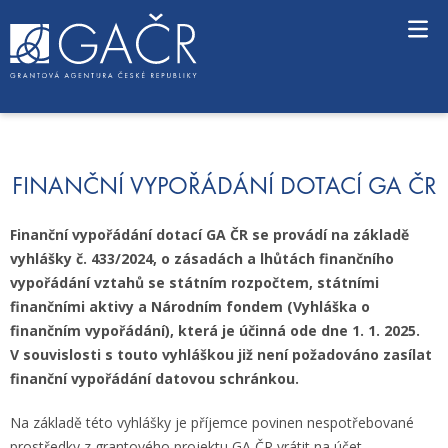
S
k
i
p
t
o
c
o
n
FINANČNÍ VYPOŘÁDÁNÍ DOTACÍ GA ČR
t
e
Finanční vypořádání dotací GA ČR se provádí na základě
n
vyhlášky č. 433/2024, o zásadách a lhůtách finančního
t
vypořádání vztahů se státním rozpočtem, státními
finančními aktivy a Národním fondem (Vyhláška o
finančním vypořádání), která je účinná ode dne 1. 1. 2025.
V souvislosti s touto vyhláškou již není požadováno zasílat
finanční vypořádání datovou schránkou.
Na základě této vyhlášky je příjemce povinen nespotřebované
prostředky z grantového projektu GA ČR vrátit na účet