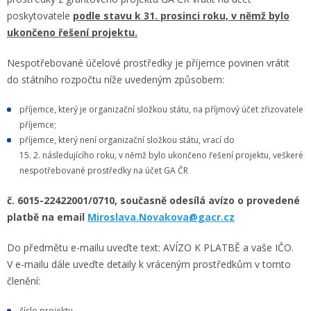
poskytovatele
podle stavu k 31. prosinci roku, v němž bylo
ukončeno řešení projektu.
Nespotřebované účelové prostředky je příjemce povinen vrátit
do státního rozpočtu níže uvedeným způsobem:
příjemce, který je organizační složkou státu, na příjmový účet zřizovatele
příjemce;
příjemce, který není organizační složkou státu, vrací do
15. 2. následujícího roku, v němž bylo ukončeno řešení projektu, veškeré
nespotřebované prostředky na účet GA ČR
č. 6015-22422001/0710, současně odesílá avízo o provedené
platbě na email
Miroslava.Novakova@gacr.cz
Do předmětu e-mailu uveďte text: AVÍZO K PLATBĚ a vaše IČO.
V e-mailu dále uveďte detaily k vráceným prostředkům v tomto
členění:
číslo projektu