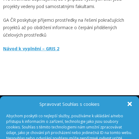
projekty vedeny pod samostatnými fakultami.
GA ČR poskytuje příjemci prostředky na řešení pokračujících
projektů až po obdržení informace o čerpání přidělených
účelových prostředků
Návod k vyplnění – GRIS 2
Spravovat Souhlas s cookies
ODEBÍREJTE NOVINKY Z GA ČR
Abychom poskytli co nejlepší služby, používáme k ukládání a/nebo
přístupu k informacím o zařízení, technologie jako jsou soubory
cookies. Souhlas s těmito technologiemi nám umožní zpracovávat
údaje, jako je chování při procházení nebo jedinečná ID na tomto webu.
Nesouhlas nebo odvolání souhlasu může nepříznivě ovlivnit určité