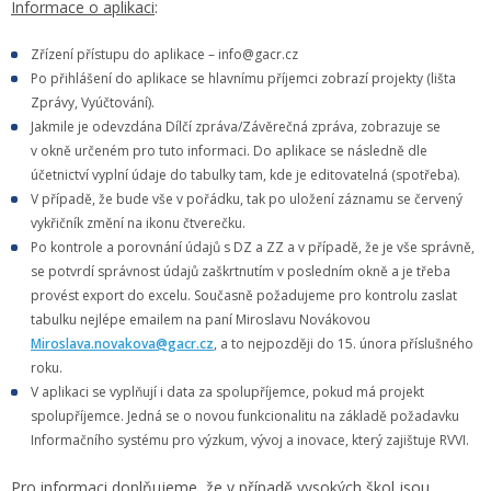
Informace o aplikaci
:
Zřízení přístupu do aplikace – info@gacr.cz
Po přihlášení do aplikace se hlavnímu příjemci zobrazí projekty (lišta
Zprávy, Vyúčtování).
Jakmile je odevzdána Dílčí zpráva/Závěrečná zpráva, zobrazuje se
v okně určeném pro tuto informaci. Do aplikace se následně dle
účetnictví vyplní údaje do tabulky tam, kde je editovatelná (spotřeba).
V případě, že bude vše v pořádku, tak po uložení záznamu se červený
vykřičník změní na ikonu čtverečku.
Po kontrole a porovnání údajů s DZ a ZZ a v případě, že je vše správně,
se potvrdí správnost údajů zaškrtnutím v posledním okně a je třeba
provést export do excelu. Současně požadujeme pro kontrolu zaslat
tabulku nejlépe emailem na paní Miroslavu Novákovou
Miroslava.novakova@gacr.cz
, a to nejpozději do 15. února příslušného
roku.
V aplikaci se vyplňují i data za spolupříjemce, pokud má projekt
spolupříjemce. Jedná se o novou funkcionalitu na základě požadavku
Informačního systému pro výzkum, vývoj a inovace, který zajištuje RVVI.
Pro informaci doplňujeme, že v případě vysokých škol jsou