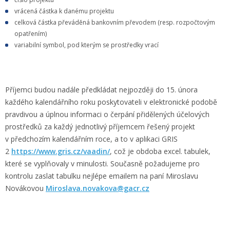
vrácená částka k danému projektu
celková částka převáděná bankovním převodem (resp. rozpočtovým
opatřením)
variabilní symbol, pod kterým se prostředky vrací
Příjemci budou nadále předkládat nejpozději do 15. února
každého kalendářního roku poskytovateli v elektronické podobě
pravdivou a úplnou informaci o čerpání přidělených účelových
prostředků za každý jednotlivý příjemcem řešený projekt
v předchozím kalendářním roce, a to v aplikaci GRIS
2
https://www.gris.cz/vaadin/
, což je obdoba excel. tabulek,
které se vyplňovaly v minulosti. Současně požadujeme pro
kontrolu zaslat tabulku nejlépe emailem na paní Miroslavu
Novákovou
Miroslava.novakova@gacr.cz