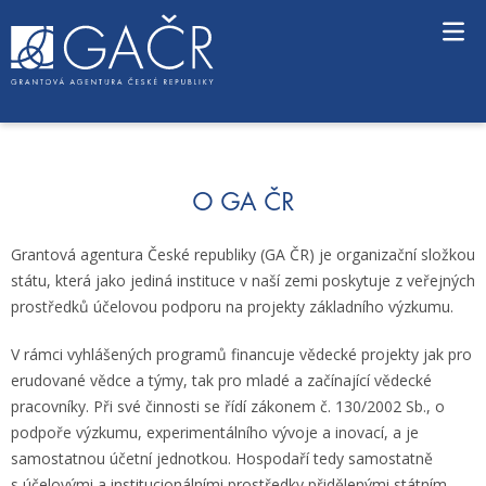
S
k
i
p
t
o
c
o
n
O GA ČR
t
e
Grantová agentura České republiky (GA ČR) je organizační složkou
n
státu, která jako jediná instituce v naší zemi poskytuje z veřejných
t
prostředků účelovou podporu na projekty základního výzkumu.
V rámci vyhlášených programů financuje vědecké projekty jak pro
erudované vědce a týmy, tak pro mladé a začínající vědecké
pracovníky. Při své činnosti se řídí zákonem č. 130/2002 Sb., o
podpoře výzkumu, experimentálního vývoje a inovací, a je
samostatnou účetní jednotkou. Hospodaří tedy samostatně
s účelovými a institucionálními prostředky přidělenými státním