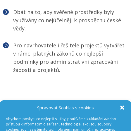
Dbát na to, aby svěřené prostředky byly
využívány co nejúčelněji k prospěchu české
vědy.
Pro navrhovatele i řešitele projektů vytvářet
v rámci platných zákonů co nejlepší
podmínky pro administrativní zpracování
žádostí a projektů.
Spravovat Souhlas s cookies
Abychom poskytli co nejlepší služby, používáme k ukládání a/nebo
ODEBÍREJTE NOVINKY Z GA ČR
přístupu k informacím o zařízení, technologie jako jsou soubory
cookies. Souhlas s těmito technologiemi nám umožní zpracovávat