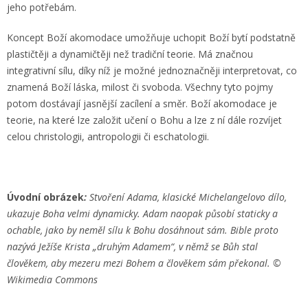
jeho potřebám.
Koncept Boží akomodace umožňuje uchopit Boží bytí podstatně
plastičtěji a dynamičtěji než tradiční teorie. Má značnou
integrativní sílu, díky níž je možné jednoznačněji interpretovat, co
znamená Boží láska, milost či svoboda. Všechny tyto pojmy
potom dostávají jasnější zacílení a směr. Boží akomodace je
teorie, na které lze založit učení o Bohu a lze z ní dále rozvíjet
celou christologii, antropologii či eschatologii.
Úvodní obrázek
:
Stvoření Adama, klasické Michelangelovo dílo,
ukazuje Boha velmi dynamicky. Adam naopak působí staticky a
ochable, jako by neměl sílu k Bohu dosáhnout sám. Bible proto
nazývá Ježíše Krista „druhým Adamem“, v němž se Bůh stal
člověkem, aby mezeru mezi Bohem a člověkem sám překonal. ©
Wikimedia Commons