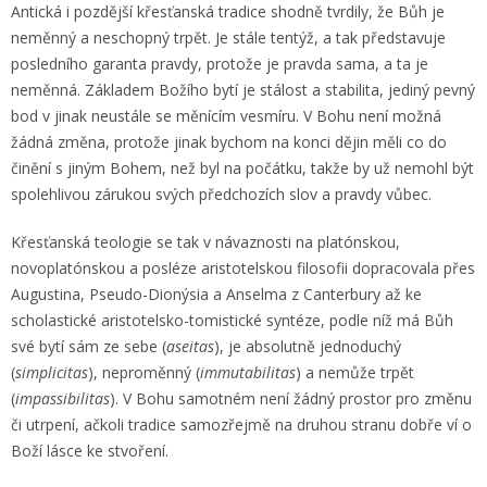
Antická i pozdější křesťanská tradice shodně tvrdily, že Bůh je
neměnný a neschopný trpět. Je stále tentýž, a tak představuje
posledního garanta pravdy, protože je pravda sama, a ta je
neměnná. Základem Božího bytí je stálost a stabilita, jediný pevný
bod v jinak neustále se měnícím vesmíru. V Bohu není možná
žádná změna, protože jinak bychom na konci dějin měli co do
činění s jiným Bohem, než byl na počátku, takže by už nemohl být
spolehlivou zárukou svých předchozích slov a pravdy vůbec.
Křesťanská teologie se tak v návaznosti na platónskou,
novoplatónskou a posléze aristotelskou filosofii dopracovala přes
Augustina, Pseudo-Dionýsia a Anselma z Canterbury až ke
scholastické aristotelsko-tomistické syntéze, podle níž má Bůh
své bytí sám ze sebe (
aseitas
), je absolutně jednoduchý
(
simplicitas
), neproměnný (
immutabilitas
) a nemůže trpět
(
impassibilitas
). V Bohu samotném není žádný prostor pro změnu
či utrpení, ačkoli tradice samozřejmě na druhou stranu dobře ví o
Boží lásce ke stvoření.