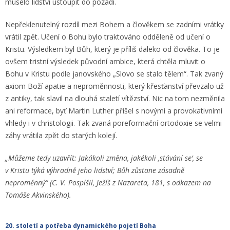
muselo lidství ustoupit do pozadí.
Nepřeklenutelný rozdíl mezi Bohem a člověkem se zadními vrátky
vrátil zpět. Učení o Bohu bylo traktováno odděleně od učení o
Kristu. Výsledkem byl Bůh, který je příliš daleko od člověka. To je
ovšem tristní výsledek původní ambice, která chtěla mluvit o
Bohu v Kristu podle janovského „Slovo se stalo tělem“. Tak zvaný
axiom Boží apatie a neproměnnosti, který křesťanství převzalo už
z antiky, tak slavil na dlouhá staletí vítězství. Nic na tom nezměnila
ani reformace, byť Martin Luther přišel s novými a provokativními
vhledy i v christologii. Tak zvaná poreformační ortodoxie se velmi
záhy vrátila zpět do starých kolejí.
„Můžeme tedy uzavřít: Jakákoli změna, jakékoli ‚stávání se‘, se
v Kristu týká výhradně jeho lidství; Bůh zůstane zásadně
neproměnný“
(C. V. Pospíšil, Ježíš z Nazareta, 181, s odkazem na
Tomáše Akvinského).
20. století a potřeba
dynamického pojetí Boha