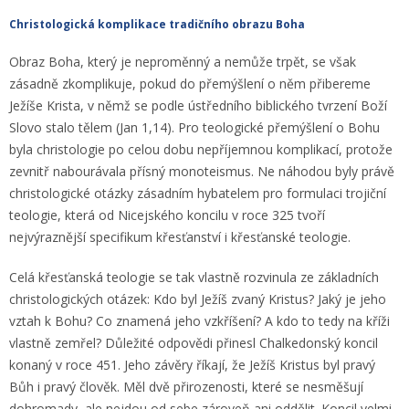
Christologická komplikace tradičního obrazu Boha
Obraz Boha, který je neproměnný a nemůže trpět, se však
zásadně zkomplikuje, pokud do přemýšlení o něm přibereme
Ježíše Krista, v němž se podle ústředního biblického tvrzení Boží
Slovo stalo tělem (Jan 1,14). Pro teologické přemýšlení o Bohu
byla christologie po celou dobu nepříjemnou komplikací, protože
zevnitř nabourávala přísný monoteismus. Ne náhodou byly právě
christologické otázky zásadním hybatelem pro formulaci trojiční
teologie, která od Nicejského koncilu v roce 325 tvoří
nejvýraznější specifikum křesťanství i křesťanské teologie.
Celá křesťanská teologie se tak vlastně rozvinula ze základních
christologických otázek: Kdo byl Ježíš zvaný Kristus? Jaký je jeho
vztah k Bohu? Co znamená jeho vzkříšení? A kdo to tedy na kříži
vlastně zemřel? Důležité odpovědi přinesl Chalkedonský koncil
konaný v roce 451. Jeho závěry říkají, že Ježíš Kristus byl pravý
Bůh i pravý člověk. Měl dvě přirozenosti, které se nesměšují
dohromady, ale nejdou od sebe zároveň ani oddělit. Koncil velmi