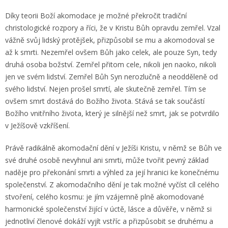
Díky teorii Boží akomodace je možné překročit tradiční
christologické rozpory a říci, že v Kristu Bůh opravdu zemřel. Vzal
vážně svůj lidský protějšek, přizpůsobil se mu a akomodoval se
až k smrti. Nezemřel ovšem Bůh jako celek, ale pouze Syn, tedy
druhá osoba božství. Zemřel přitom cele, nikoli jen naoko, nikoli
jen ve svém lidství. Zemřel Bůh Syn nerozlučně a neodděleně od
svého lidství. Nejen prošel smrtí, ale skutečně zemřel. Tím se
ovšem smrt dostává do Božího života. Stává se tak součástí
Božího vnitřního života, který je silnější než smrt, jak se potvrdilo
v Ježíšově vzkříšení.
Právě radikálně akomodační dění v Ježíši Kristu, v němž se Bůh ve
své druhé osobě nevyhnul ani smrti, může tvořit pevný základ
naděje pro překonání smrti a výhled za její hranici ke konečnému
společenství. Z akomodačního dění je tak možné vyčíst cíl celého
stvoření, celého kosmu: je jím vzájemně plně akomodované
harmonické společenství žijící v úctě, lásce a důvěře, v němž si
jednotliví členové dokáží vyjít vstříc a přizpůsobit se druhému a