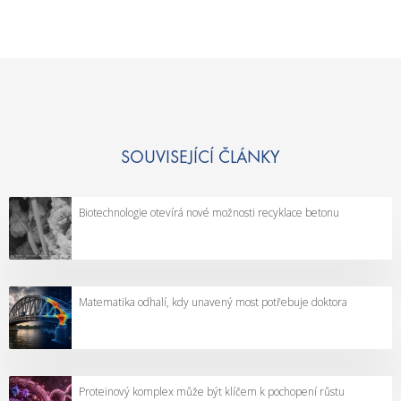
SOUVISEJÍCÍ ČLÁNKY
Biotechnologie otevírá nové možnosti recyklace betonu
Matematika odhalí, kdy unavený most potřebuje doktora
Proteinový komplex může být klíčem k pochopení růstu