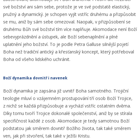
své božství ani sám sebe, protože je ve své podstatě elastický,
pružný a dynamický. Je schopen vyjít vstříc druhému a přizpůsobit
se mu, aniž by sám sebe omezoval. Naopak, v přizpůsobení se
druhému Bůh své božství tím více naplňuje. Akomodace není Boží
sebevyprázdnění a ústupek, ale Boží sebenaplnění a plné
uplatnění jeho božství. To je podle Petra Galluse silnější pojetí
Boha než tradiční antický a křesťanský koncept, který potřeboval
Boha od všeho lidského uchránit.
Boží dynamika dovnitř i navenek
Boží dynamika je zapsána již uvnitř Boha samotného. Trojiční
teologie mluví o vzájemném prostupování tří osob Boží Trojice,
z nichž se každá přizpůsobuje a vychází vstříc ostatním dvěma.
Díky tomu tvoří Trojice dokonalé společenství, aniž by se stírala
specifičnost každé z osob. Akomodace je tedy samotnou Boží
podstatou jak směrem dovnitř Božího života, tak také směrem
ven, jak při stvoření, tak také v Ježíši Kristu.