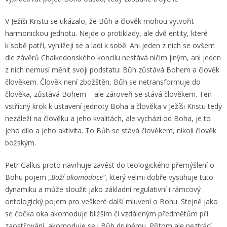
V Ježíši Kristu se ukázalo, že Bůh a člověk mohou vytvořit
harmonickou jednotu. Nejde o protiklady, ale dvě entity, které
k sobě patří, vyhlížejí se a ladí k sobě. Ani jeden z nich se ovšem
dle závěrů Chalkedonského koncilu nestává ničím jiným, ani jeden
z nich nemusí měnit svoji podstatu: Bůh zůstává Bohem a člověk
člověkem. Člověk není zbožštěn, Bůh se netransformuje do
člověka, zůstává Bohem – ale zároveň se stává člověkem. Ten
vstřícný krok k ustavení jednoty Boha a člověka v Ježíši Kristu tedy
nezáleží na člověku a jeho kvalitách, ale vychází od Boha, je to
jeho dílo a jeho aktivita. To Bůh se stává člověkem, nikoli člověk
božským.
Petr Gallus proto navrhuje zavést do teologického přemýšlení o
Bohu pojem „
Boží akomodace“
, který velmi dobře vystihuje tuto
dynamiku a může sloužit jako základní regulativní i rámcový
ontologický pojem pro veškeré další mluvení o Bohu. Stejně jako
se čočka oka akomoduje bližším či vzdáleným předmětům při
zaostřování, akomoduje se i Bůh druhému. Přitom ale neztrácí