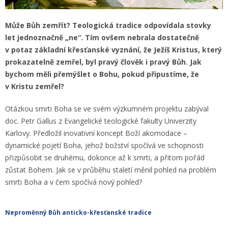
Může Bůh zemřít? Teologická tradice odpovídala stovky
let jednoznačně „ne“. Tím ovšem nebrala dostatečně
v potaz základní křesťanské vyznání, že Ježíš Kristus, který
prokazatelně zemřel, byl pravý člověk i pravý Bůh. Jak
bychom měli přemýšlet o Bohu, pokud připustíme, že
v Kristu zemřel?
Otázkou smrti Boha se ve svém výzkumném projektu zabýval
doc. Petr Gallus z Evangelické teologické fakulty Univerzity
Karlovy. Předložil inovativní koncept Boží akomodace –
dynamické pojetí Boha, jehož božství spočívá ve schopnosti
přizpůsobit se druhému, dokonce až k smrti, a přitom pořád
zůstat Bohem. Jak se v průběhu staletí měnil pohled na problém
smrti Boha a v čem spočívá nový pohled?
Neproměnný Bůh anticko-křesťanské tradice