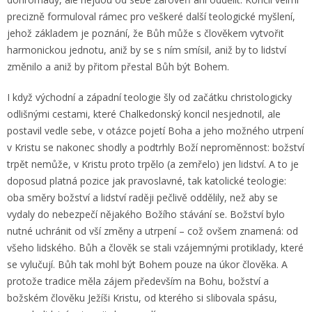
precizně formuloval rámec pro veškeré další teologické myšlení,
jehož základem je poznání, že Bůh může s člověkem vytvořit
harmonickou jednotu, aniž by se s ním smísil, aniž by to lidství
změnilo a aniž by přitom přestal Bůh být Bohem.
I když východní a západní teologie šly od začátku christologicky
odlišnými cestami, které Chalkedonský koncil nesjednotil, ale
postavil vedle sebe, v otázce pojetí Boha a jeho možného utrpení
v Kristu se nakonec shodly a podtrhly Boží neproměnnost: božství
trpět nemůže, v Kristu proto trpělo (a zemřelo) jen lidství. A to je
doposud platná pozice jak pravoslavné, tak katolické teologie:
oba směry božství a lidství raději pečlivě oddělily, než aby se
vydaly do nebezpečí nějakého Božího stávání se. Božství bylo
nutné uchránit od vší změny a utrpení – což ovšem znamená: od
všeho lidského. Bůh a člověk se stali vzájemnými protiklady, které
se vylučují. Bůh tak mohl být Bohem pouze na úkor člověka. A
protože tradice měla zájem především na Bohu, božství a
božském člověku Ježíši Kristu, od kterého si slibovala spásu,