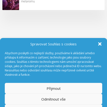
melanomu
Spravovat Souhlas s cookies
Abychom poskytli co nejlepší služby, používáme k ukládání a/nebo
ODEBÍREJTE NOVINKY Z GA ČR
přístupu k informacím o zařízení, technologie jako jsou soubory
cookies. Souhlas s těmito technologiemi nám umožní zpracovávat
údaje, jako je chování při procházení nebo jedinečná ID na tomto webu.
Nesouhlas nebo odvolání souhlasu může nepříznivě ovlivnit určité
vlastnosti a funkce.
Přijmout
Odmítnout vše
Prohlášení o přístupnosti