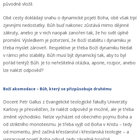
původně vložil.
Obě cesty dokládají snahu o dynamické pojetí Boha, obě však trpí
zjevnými nedostatky. Bůh buď nakonec zůstává mimo dějinné
zákruty, anebo je v nich naopak zanořen tak, že ho svět úplně
promění. Výsledkem je potvrzení, že Boží stabilitu i dynamiku je
třeba myslet zároveň. Respektive je třeba Boží dynamiku hledat
v rámci jeho stability. Bůh musí být dynamický tak, aby to byl
pořád tentýž Bůh. Je to neřešitelná otázka, aporie, rozpor, anebo
lze nalézt odpověď?
Boží akomodace – Bůh, který se přizpůsobuje druhému
Docent Petr Gallus z Evangelické teologické fakulty Univerzity
Karlovy je přesvědčen, že nalézt odpověď je možné, ale je třeba
změnit východisko. Nelze vycházet od obecného pojmu Boha a
od striktního monoteismu. Je třeba vyjít od Boha v Kristu – tedy
od momentu, jímž začíná křesťanství i křesťanská teologie – a
vypracovat pojetí Boha odsud, tedy zásadně trojičně.