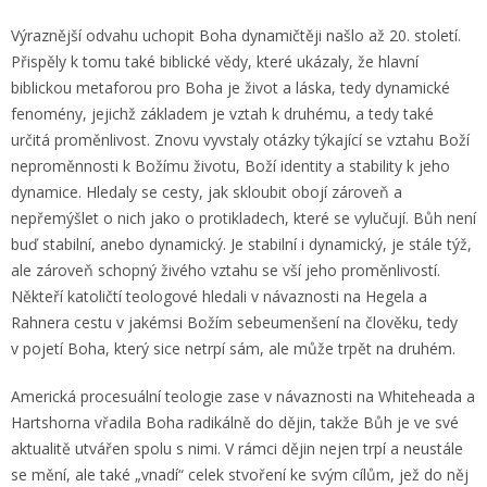
Výraznější odvahu uchopit Boha dynamičtěji našlo až 20. století.
Přispěly k tomu také biblické vědy, které ukázaly, že hlavní
biblickou metaforou pro Boha je život a láska, tedy dynamické
fenomény, jejichž základem je vztah k druhému, a tedy také
určitá proměnlivost. Znovu vyvstaly otázky týkající se vztahu Boží
neproměnnosti k Božímu životu, Boží identity a stability k jeho
dynamice. Hledaly se cesty, jak skloubit obojí zároveň a
nepřemýšlet o nich jako o protikladech, které se vylučují. Bůh není
buď stabilní, anebo dynamický. Je stabilní i dynamický, je stále týž,
ale zároveň schopný živého vztahu se vší jeho proměnlivostí.
Někteří katoličtí teologové hledali v návaznosti na Hegela a
Rahnera cestu v jakémsi Božím sebeumenšení na člověku, tedy
v pojetí Boha, který sice netrpí sám, ale může trpět na druhém.
Americká procesuální teologie zase v návaznosti na Whiteheada a
Hartshorna vřadila Boha radikálně do dějin, takže Bůh je ve své
aktualitě utvářen spolu s nimi. V rámci dějin nejen trpí a neustále
se mění, ale také „vnadí“ celek stvoření ke svým cílům, jež do něj