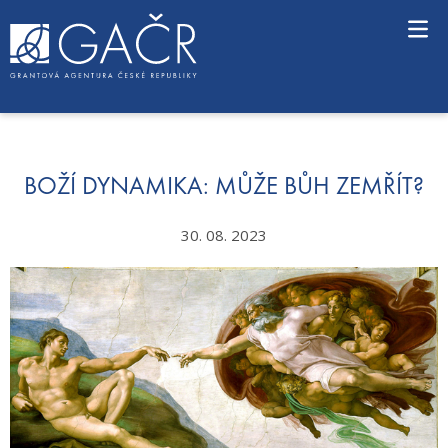
S
k
i
p
t
o
c
o
n
BOŽÍ DYNAMIKA: MŮŽE BŮH ZEMŘÍT?
t
e
30. 08. 2023
n
t