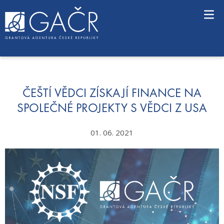
S
k
i
p
t
o
c
o
n
ČEŠTÍ VĚDCI ZÍSKAJÍ FINANCE NA
t
SPOLEČNÉ PROJEKTY S VĚDCI Z USA
e
n
01. 06. 2021
t