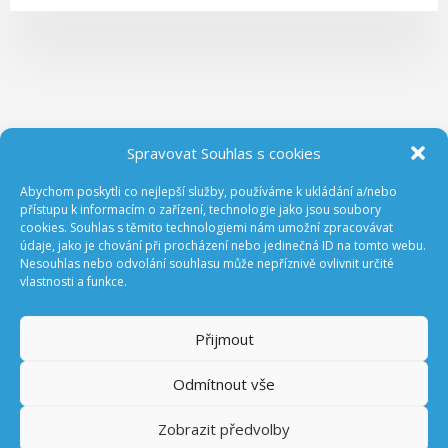
Spravovat Souhlas s cookies
Abychom poskytli co nejlepší služby, používáme k ukládání a/nebo
ODEBÍREJTE NOVINKY Z GA ČR
přístupu k informacím o zařízení, technologie jako jsou soubory
cookies. Souhlas s těmito technologiemi nám umožní zpracovávat
údaje, jako je chování při procházení nebo jedinečná ID na tomto webu.
Nesouhlas nebo odvolání souhlasu může nepříznivě ovlivnit určité
vlastnosti a funkce.
Přijmout
Odmítnout vše
Prohlášení o přístupnosti
Úřední deska
Zobrazit předvolby
English