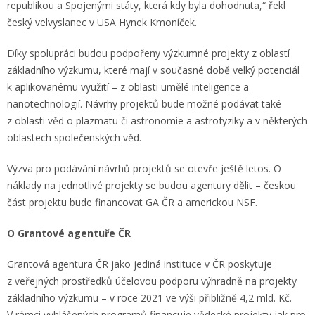
republikou a Spojenými státy, která kdy byla dohodnuta,“ řekl
český velvyslanec v USA Hynek Kmoníček.
Díky spolupráci budou podpořeny výzkumné projekty z oblastí
základního výzkumu, které mají v současné době velký potenciál
k aplikovanému využití – z oblasti umělé inteligence a
nanotechnologií. Návrhy projektů bude možné podávat také
z oblasti věd o plazmatu či astronomie a astrofyziky a v některých
oblastech společenských věd.
Výzva pro podávání návrhů projektů se otevře ještě letos. O
náklady na jednotlivé projekty se budou agentury dělit – českou
část projektu bude financovat GA ČR a americkou NSF.
O Grantové agentuře ČR
Grantová agentura ČR jako jediná instituce v ČR poskytuje
z veřejných prostředků účelovou podporu výhradně na projekty
základního výzkumu – v roce 2021 ve výši přibližně 4,2 mld. Kč.
V rámci vyhlášených programů financuje vědecké projekty jak pro