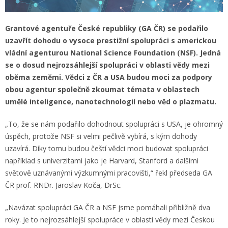
Grantové agentuře České republiky (GA ČR) se podařilo
uzavřít dohodu o vysoce prestižní spolupráci s americkou
vládní agenturou National Science Foundation (NSF). Jedná
se o dosud nejrozsáhlejší spolupráci v oblasti vědy mezi
oběma zeměmi. Vědci z ČR a USA budou moci za podpory
obou agentur společně zkoumat témata v oblastech
umělé inteligence, nanotechnologií nebo věd o plazmatu.
„To, že se nám podařilo dohodnout spolupráci s USA, je ohromný
úspěch, protože NSF si velmi pečlivě vybírá, s kým dohody
uzavírá. Díky tomu budou čeští vědci moci budovat spolupráci
například s univerzitami jako je Harvard, Stanford a dalšími
světově uznávanými výzkumnými pracovišti,“ řekl předseda GA
ČR prof. RNDr. Jaroslav Koča, DrSc.
„Navázat spolupráci GA ČR a NSF jsme pomáhali přibližně dva
roky. Je to nejrozsáhlejší spolupráce v oblasti vědy mezi Českou