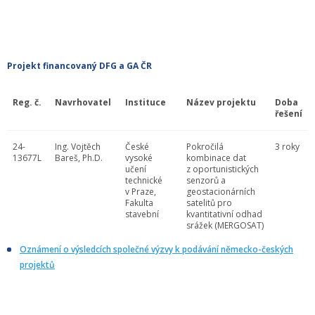
Projekt financovaný DFG a GA ČR
Reg. č.
Navrhovatel
Instituce
Název projektu
Doba
řešení
24-
Ing. Vojtěch
České
Pokročilá
3 roky
13677L
Bareš, Ph.D.
vysoké
kombinace dat
učení
z oportunistických
technické
senzorů a
v Praze,
geostacionárních
Fakulta
satelitů pro
stavební
kvantitativní odhad
srážek (MERGOSAT)
Oznámení o výsledcích společné výzvy k podávání německo-českých
projektů