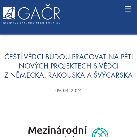
S
k
i
p
t
o
c
o
n
ČEŠTÍ VĚDCI BUDOU PRACOVAT NA PĚTI
t
NOVÝCH PROJEKTECH S VĚDCI
e
Z NĚMECKA, RAKOUSKA A ŠVÝCARSKA
n
t
09. 04. 2024