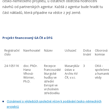
česko-německého projektu, u ostatních obdržela hodnocení
návrhů od partnerských agentur. Každá z agentur bude hradit tu
část nákladů, která připadne na vědce z její země.
Projekt financovaný GA ČR a DFG
Registrační
Navrhovatel
Název
Uchazeč
Doba
Oborová
číslo
trvání
komise
24-10511K
doc. PhDr.
Recepce
Masarykův
3
OK4 –
Hana
francouzské
ústav a
společen
Vlhová-
liturgické
Archiv AV
a humanit
Wörner,
hudby ve
ČR, v.v.i.
vědy
Ph.D.
střední
Evropě ve
vrcholném
středověku
Oznámení o výsledcích společné výzvy k podávání česko-německých
projektů