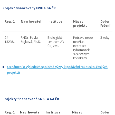
Projekt financovaný FWF a GA ČR
Reg. č.
Navrhovatel
Instituce
Název
Doba
projektu
řešení
24-
RNDr. Pavla
Biologické
Potrava nebo
3 roky
13238L
Sojková, Ph.D.
centrum AV
nepřítel:
ČR, v.v.i.
interakce
rybomorek
s červenými
krvinkami
Oznámení o výsledcích společné výzvy k podávání rakousko-českých
projektů
Projekty financované SNSF a GA ČR
Reg. č.
Navrhovatel
Instituce
Název
Doba