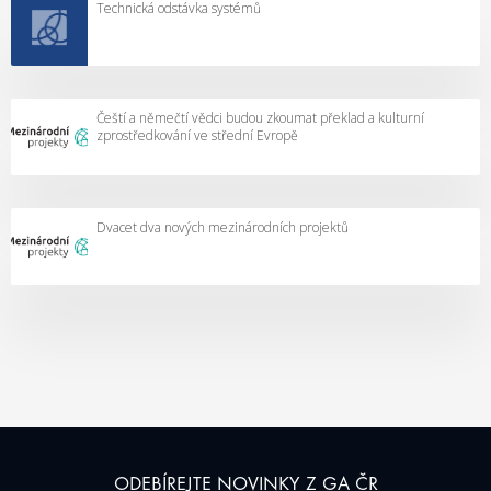
Technická odstávka systémů
Čeští a němečtí vědci budou zkoumat překlad a kulturní
zprostředkování ve střední Evropě
Dvacet dva nových mezinárodních projektů
ODEBÍREJTE NOVINKY Z GA ČR