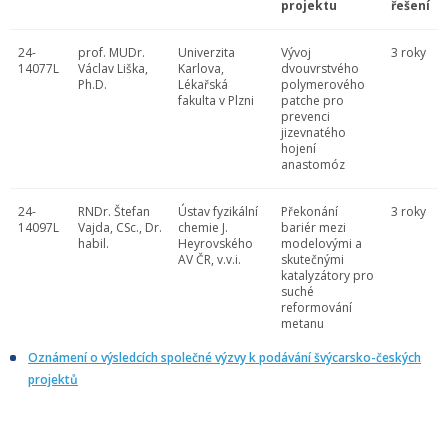
projektu
řešení
24-
prof. MUDr.
Univerzita
Vývoj
3 roky
14077L
Václav Liška,
Karlova,
dvouvrstvého
Ph.D.
Lékařská
polymerového
fakulta v Plzni
patche pro
prevenci
jizevnatého
hojení
anastomóz
24-
RNDr. Štefan
Ústav fyzikální
Překonání
3 roky
14097L
Vajda, CSc., Dr.
chemie J.
bariér mezi
habil.
Heyrovského
modelovými a
AV ČR, v.v.i.
skutečnými
katalyzátory pro
suché
reformování
metanu
Oznámení o výsledcích společné výzvy k podávání švýcarsko-českých
projektů