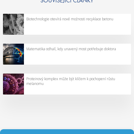
SOUVISEJÍCÍ ČLÁNKY
Biotechnologie otevírá nové možnosti recyklace betonu
Matematika odhalí, kdy unavený most potřebuje doktora
Proteinový komplex může být klíčem k pochopení růstu
melanomu