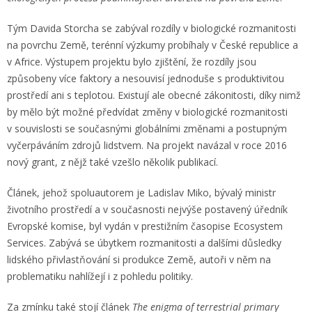
Tým Davida Storcha se zabýval rozdíly v biologické rozmanitosti
na povrchu Země, terénní výzkumy probíhaly v České republice a
v Africe. Výstupem projektu bylo zjištění, že rozdíly jsou
způsobeny více faktory a nesouvisí jednoduše s produktivitou
prostředí ani s teplotou. Existují ale obecné zákonitosti, díky nimž
by mělo být možné předvídat změny v biologické rozmanitosti
v souvislosti se současnými globálními změnami a postupným
vyčerpáváním zdrojů lidstvem. Na projekt navázal v roce 2016
nový grant, z nějž také vzešlo několik publikací.
Článek, jehož spoluautorem je Ladislav Miko, bývalý ministr
životního prostředí a v současnosti nejvýše postavený úředník
Evropské komise, byl vydán v prestižním časopise Ecosystem
Services. Zabývá se úbytkem rozmanitosti a dalšími důsledky
lidského přivlastňování si produkce Země, autoři v něm na
problematiku nahlížejí i z pohledu politiky.
Za zmínku také stojí článek
The enigma of terrestrial primary