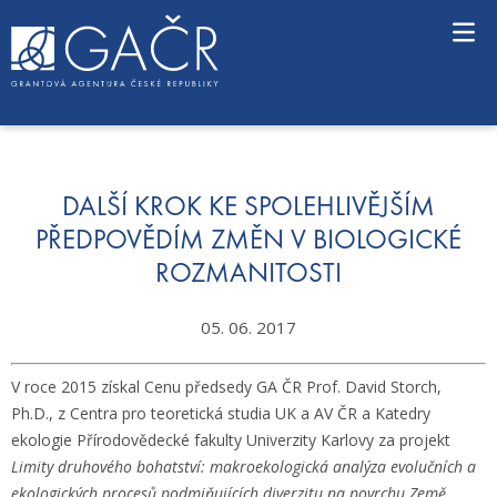
S
k
i
p
t
o
c
o
n
DALŠÍ KROK KE SPOLEHLIVĚJŠÍM
t
PŘEDPOVĚDÍM ZMĚN V BIOLOGICKÉ
e
ROZMANITOSTI
n
t
05. 06. 2017
V roce 2015 získal Cenu předsedy GA ČR Prof. David Storch,
Ph.D., z Centra pro teoretická studia UK a AV ČR a Katedry
ekologie Přírodovědecké fakulty Univerzity Karlovy za projekt
Limity druhového bohatství: makroekologická analýza evolučních a
ekologických procesů podmiňujících diverzitu na povrchu Země
.