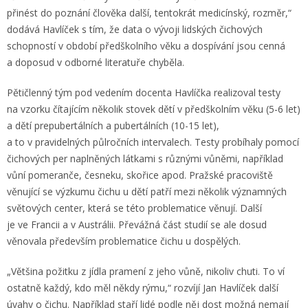
přinést do poznání člověka další, tentokrát medicínský, rozměr,“
dodává Havlíček s tím, že data o vývoji lidských čichových
schopností v období předškolního věku a dospívání jsou cenná
a doposud v odborné literatuře chyběla.
Pětičlenný tým pod vedením docenta Havlíčka realizoval testy
na vzorku čítajícím několik stovek dětí v předškolním věku (5-6 let)
a dětí prepubertálních a pubertálních (10-15 let),
a to v pravidelných půlročních intervalech. Testy probíhaly pomocí
čichových per naplněných látkami s různými vůněmi, například
vůní pomeranče, česneku, skořice apod. Pražské pracoviště
věnující se výzkumu čichu u dětí patří mezi několik významných
světových center, která se této problematice věnují. Další
je ve Francii a v Austrálii. Převážná část studií se ale dosud
věnovala především problematice čichu u dospělých.
„Většina požitku z jídla pramení z jeho vůně, nikoliv chuti. To ví
ostatně každý, kdo měl někdy rýmu,“ rozvíjí Jan Havlíček další
úvahy o čichu. Například staří lidé podle něj dost možná nemají