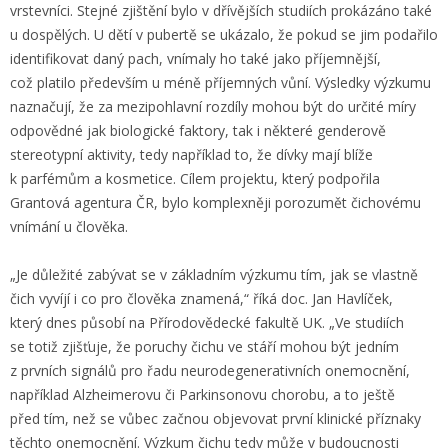
vrstevníci. Stejné zjištění bylo v dřívějších studiích prokázáno také
u dospělých. U dětí v pubertě se ukázalo, že pokud se jim podařilo
identifikovat daný pach, vnímaly ho také jako příjemnější,
což platilo především u méně příjemných vůní. Výsledky výzkumu
naznačují, že za mezipohlavní rozdíly mohou být do určité míry
odpovědné jak biologické faktory, tak i některé genderově
stereotypní aktivity, tedy například to, že dívky mají blíže
k parfémům a kosmetice. Cílem projektu, který podpořila
Grantová agentura ČR, bylo komplexněji porozumět čichovému
vnímání u člověka.
„Je důležité zabývat se v základním výzkumu tím, jak se vlastně
čich vyvíjí i co pro člověka znamená,“ říká doc. Jan Havlíček,
který dnes působí na Přírodovědecké fakultě UK. „Ve studiích
se totiž zjišťuje, že poruchy čichu ve stáří mohou být jedním
z prvních signálů pro řadu neurodegenerativních onemocnění,
například Alzheimerovu či Parkinsonovu chorobu, a to ještě
před tím, než se vůbec začnou objevovat první klinické příznaky
těchto onemocnění. Výzkum čichu tedy může v budoucnosti