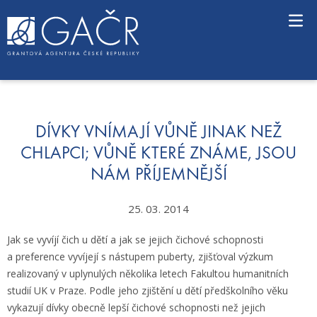
S
k
i
p
t
o
c
o
n
DÍVKY VNÍMAJÍ VŮNĚ JINAK NEŽ
t
CHLAPCI; VŮNĚ KTERÉ ZNÁME, JSOU
e
NÁM PŘÍJEMNĚJŠÍ
n
t
25. 03. 2014
Jak se vyvíjí čich u dětí a jak se jejich čichové schopnosti
a preference vyvíjejí s nástupem puberty, zjišťoval výzkum
realizovaný v uplynulých několika letech Fakultou humanitních
studií UK v Praze. Podle jeho zjištění u dětí předškolního věku
vykazují dívky obecně lepší čichové schopnosti než jejich