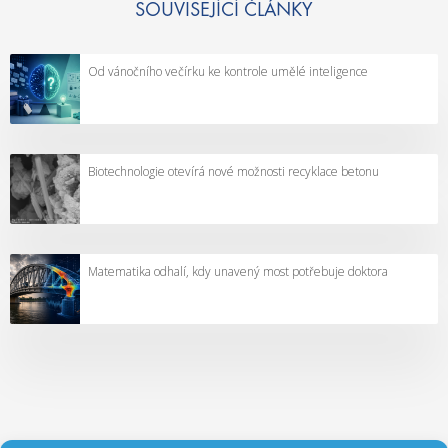
SOUVISEJÍCÍ ČLÁNKY
Od vánočního večírku ke kontrole umělé inteligence
Biotechnologie otevírá nové možnosti recyklace betonu
Matematika odhalí, kdy unavený most potřebuje doktora