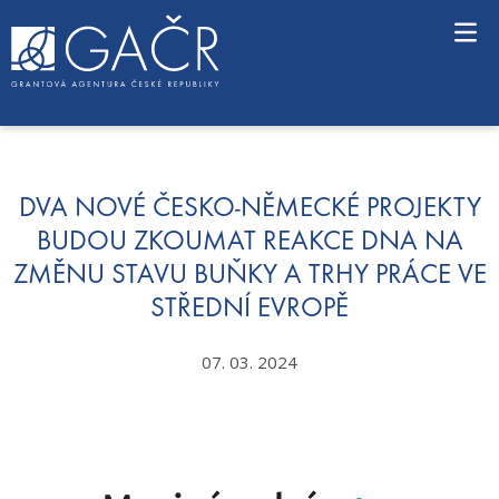
S
k
i
p
t
o
c
o
n
DVA NOVÉ ČESKO-NĚMECKÉ PROJEKTY
t
BUDOU ZKOUMAT REAKCE DNA NA
e
ZMĚNU STAVU BUŇKY A TRHY PRÁCE VE
n
t
STŘEDNÍ EVROPĚ
07. 03. 2024