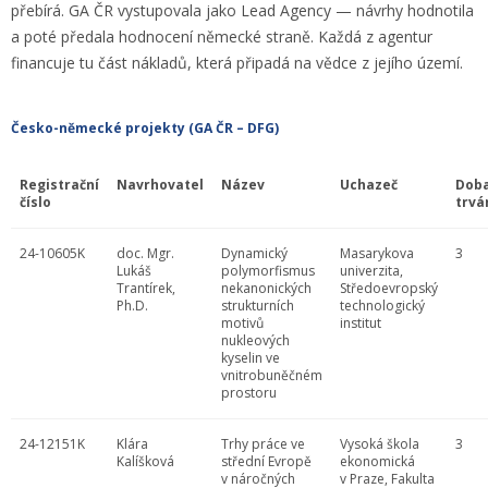
přebírá. GA ČR vystupovala jako Lead Agency — návrhy hodnotila
a poté předala hodnocení německé straně. Každá z agentur
financuje tu část nákladů, která připadá na vědce z jejího území.
Česko-německé projekty (GA ČR – DFG)
Registrační
Navrhovatel
Název
Uchazeč
Dob
číslo
trvá
24-10605K
doc. Mgr.
Dynamický
Masarykova
3
Lukáš
polymorfismus
univerzita,
Trantírek,
nekanonických
Středoevropský
Ph.D.
strukturních
technologický
motivů
institut
nukleových
kyselin ve
vnitrobuněčném
prostoru
24-12151K
Klára
Trhy práce ve
Vysoká škola
3
Kalíšková
střední Evropě
ekonomická
v náročných
v Praze, Fakulta