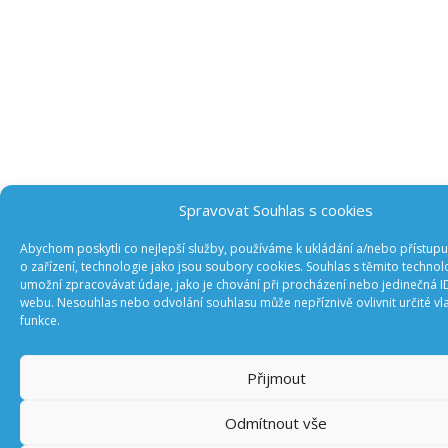
Spravovat Souhlas s cookies
Abychom poskytli co nejlepší služby, používáme k ukládání a/nebo přístup
o zařízení, technologie jako jsou soubory cookies. Souhlas s těmito techno
umožní zpracovávat údaje, jako je chování při procházení nebo jedinečná 
webu. Nesouhlas nebo odvolání souhlasu může nepříznivě ovlivnit určité vla
funkce.
Přijmout
Odmítnout vše