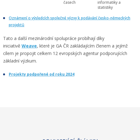
časech
informatiky a
statistiky
Oznámení o výsledcích společné výzvy k podávání česko-německých
projektů
Tato a další mezinárodní spolupráce probíhají díky
iniciativě
Weave
, které je GA ČR zakládajícím členem a jejímž
cílem je propojit celkem 12 evropských agentur podporujících
základní výzkum.
Projekty podpořené od roku 2024