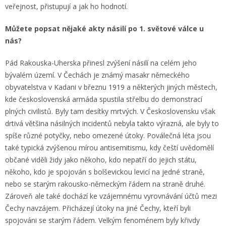
veřejnost, přistupují a jak ho hodnotí.
Můžete popsat nějaké akty násilí po 1. světové válce u
nás?
Pád Rakouska-Uherska přinesl zvýšení násilí na celém jeho
bývalém území. V Čechách je známý masakr německého
obyvatelstva v Kadani v březnu 1919 a některých jiných městech,
kde československá armáda spustila střelbu do demonstrací
plných civilistů. Byly tam desítky mrtvých. V Československu však
drtivá většina násilných incidentů nebyla takto výrazná, ale byly to
spíše různé potyčky, nebo omezené útoky. Poválečná léta jsou
také typická zvýšenou mírou antisemitismu, kdy čeští uvědomělí
občané viděli židy jako někoho, kdo nepatří do jejich státu,
někoho, kdo je spojován s bolševickou levicí na jedné straně,
nebo se starým rakousko-německým řádem na straně druhé.
Zároveň ale také dochází ke vzájemnému vyrovnávání účtů mezi
Čechy navzájem. Přicházejí útoky na jiné Čechy, kteří byli
spojováni se starým řádem. Velkým fenoménem byly křivdy