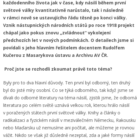
každodenního života
jak
v čase, kdy násilí během první
světové války kvantitativně narůstalo, tak i následně
v rámci nově se ustavujícího řádu těsně po konci války.
Vznik nástupnických národních států po roce 1918 projekt
chápal jako pokus znovu „zvládnout“ vykolejení
předchozích let v nových podmínkách. O detailech jsme si
povídali s jeho hlavním řešitelem docentem Rudolfem
Kučerou z Masarykova ústavu a Archivu AV ČR.
Proč jste se rozhodli zkoumat právě toto téma?
Byly pro to dva hlavní důvody. Ten první byl odborný, ten druhý
byl do jisté míry osobní. Co se týká odborného, tak když jsme se
dívali do odborné literatury na téma násilí, zjistili jsme, že odborná
literatura po celém světě uznává velkou roli, kterou hrálo násilí
v poražených státech první světové války. Knihy a články o
radikalizaci a fyzickém násilí v meziválečném Německu, Rakousku
nebo Maďarsku už nemusíme ani počítat, ale můžeme je rovnou
vážit. Nikdo se však již důsledně nezeptal, zda a jaké formy násilí