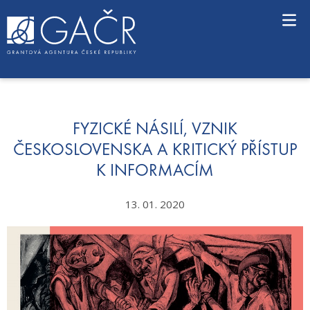
S
k
i
p
t
o
c
o
n
FYZICKÉ NÁSILÍ, VZNIK
t
ČESKOSLOVENSKA A KRITICKÝ PŘÍSTUP
e
K INFORMACÍM
n
t
13. 01. 2020