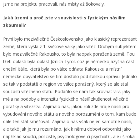
jsme na projektu pracovali, nás místy až šokovaly.
Jaká území a proč jste v souvislosti s fyzickým násilím
zkoumali?
První bylo meziválečné Československo jako klasický reprezentant
země, která vyšla z 1. světové války jako vítěz. Druhým subjektem
bylo meziválečné Rakousko, to byla naopak poražená země. Tou
třetí oblastí byla oblast Jižních Tyrol, což je německojazyčná část
dnešní Itálie, která byla po válce odňata Rakousku a místní
německé obyvatelstvo se tím dostalo pod italskou správu. Jednalo
se tak v podstatě o region ve válce poražený, který se ale stal
součástí vítězného státu. Podařilo se nám tak srovnat vliv, jaký
měla na podoby a intenzitu fyzického násilí zkušenost válečné
porážky a vítězství. Zajímalo nás, jakou roli zde hraje násilí pro
vybudování nového státu a nového porozumění o tom, kam bude
dále ten stát směřovat. Zajímalo nás však nejen samotné násilí,
ale také jak je mu rozuměno, jak k němu doboví odborníci jako
například soudci, policisté, psychologové či psychiatři, ale i široká