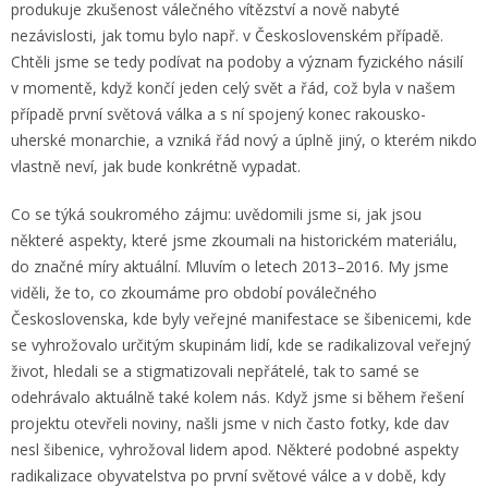
produkuje zkušenost válečného vítězství a nově nabyté
nezávislosti, jak tomu bylo např. v Československém případě.
Chtěli jsme se tedy podívat na podoby a význam fyzického násilí
v momentě, když končí jeden celý svět a řád, což byla v našem
případě první světová válka a s ní spojený konec rakousko-
uherské monarchie, a vzniká řád nový a úplně jiný, o kterém nikdo
vlastně neví, jak bude konkrétně vypadat.
Co se týká soukromého zájmu: uvědomili jsme si, jak jsou
některé aspekty, které jsme zkoumali na historickém materiálu,
do značné míry aktuální. Mluvím o letech 2013–2016. My jsme
viděli, že to, co zkoumáme pro období poválečného
Československa, kde byly veřejné manifestace se šibenicemi, kde
se vyhrožovalo určitým skupinám lidí, kde se radikalizoval veřejný
život, hledali se a stigmatizovali nepřátelé, tak to samé se
odehrávalo aktuálně také kolem nás. Když jsme si během řešení
projektu otevřeli noviny, našli jsme v nich často fotky, kde dav
nesl šibenice, vyhrožoval lidem apod. Některé podobné aspekty
radikalizace obyvatelstva po první světové válce a v době, kdy