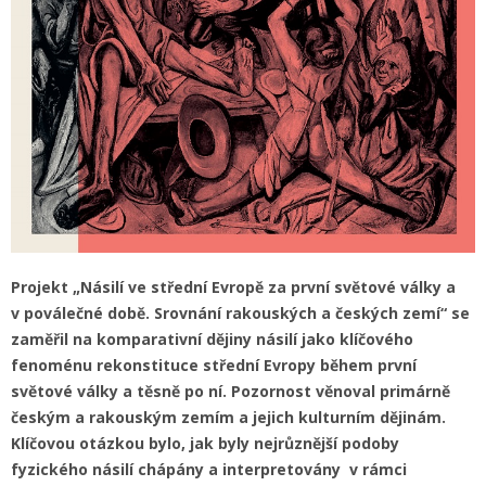
Projekt „Násilí ve střední Evropě za první světové války a
v poválečné době. Srovnání rakouských a českých zemí“ se
zaměřil na komparativní dějiny násilí jako klíčového
fenoménu rekonstituce střední Evropy během první
světové války a těsně po ní. Pozornost věnoval primárně
českým a rakouským zemím a jejich kulturním dějinám.
Klíčovou otázkou bylo, jak byly nejrůznější podoby
fyzického násilí chápány a interpretovány v rámci