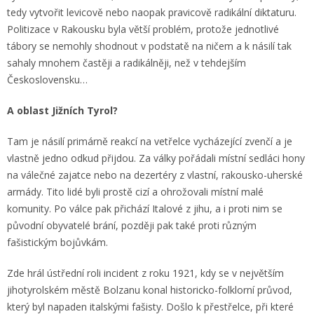
tedy vytvořit levicově nebo naopak pravicově radikální diktaturu.
Politizace v Rakousku byla větší problém, protože jednotlivé
tábory se nemohly shodnout v podstatě na ničem a k násilí tak
sahaly mnohem častěji a radikálněji, než v tehdejším
Československu…
A oblast Jižních Tyrol?
Tam je násilí primárně reakcí na vetřelce vycházející zvenčí a je
vlastně jedno odkud přijdou. Za války pořádali místní sedláci hony
na válečné zajatce nebo na dezertéry z vlastní, rakousko-uherské
armády. Tito lidé byli prostě cizí a ohrožovali místní malé
komunity. Po válce pak přichází Italové z jihu, a i proti nim se
původní obyvatelé brání, později pak také proti různým
fašistickým bojůvkám.
Zde hrál ústřední roli incident z roku 1921, kdy se v největším
jihotyrolském městě Bolzanu konal historicko-folklorní průvod,
který byl napaden italskými fašisty. Došlo k přestřelce, při které