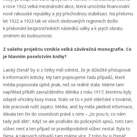
v roce 1922 velká mezinárodní akce, která umožnila financování
nové rakouské republiky a její přechodnou stabilizaci. Na přelomu
let 1922 a 1923 tak ve všech sledovaných regionech došlo
k překonání bezprostředních následků války a k jejich obratu
směrem do budoucnosti.
Z vašeho projektu vznikla velká závěrečná monografie. Co
je hlavním poselstvím knihy?
Laický čtenář by si z četby měl odnést, že je důležité přistupovat
k informacím kriticky. My tam popisujeme řadu případů, které
média popisovala úplně jinak, než se reálně stala. Máme tam
například příběh zavražděného dělníka z roku 1917, kterému byly
údajně uřezány kusy masa. Stalo se to v jisté vídeňské v továrně,
kde pracovali ruští zajatci. Média, aniž by měla jakékoli informace,
dávala ten čin do souvislosti právě s nimi – „to jsou ti, co nám
tady jedí děti“. Když se ale podíváte do policejních spisů, toto tam
vůbec není a ten případ se pravděpodobně vůbec nestal. Byla to
fáma. A takových případů tam máme více. Z toho by si čtenář