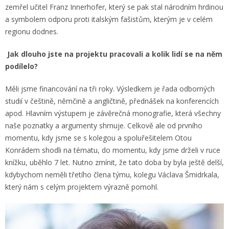
zemřel učitel Franz Innerhofer, který se pak stal národním hrdinou
a symbolem odporu proti italským fašistům, kterým je v celém
regionu dodnes.
Jak dlouho jste na projektu pracovali a kolik lidí se na něm
podílelo?
Měli jsme financování na tři roky. Výsledkem je řada odborných
studií v češtině, němčině a angličtině, přednášek na konferencích
apod. Hlavním výstupem je závěrečná monografie, která všechny
naše poznatky a argumenty shrnuje. Celkově ale od prvního
momentu, kdy jsme se s kolegou a spoluřešitelem Otou
Konrádem shodli na tématu, do momentu, kdy jsme drželi v ruce
knížku, uběhlo 7 let. Nutno zmínit, že tato doba by byla ještě delší,
kdybychom neměli třetího člena týmu, kolegu Václava Šmidrkala,
který nám s celým projektem výrazně pomohl.