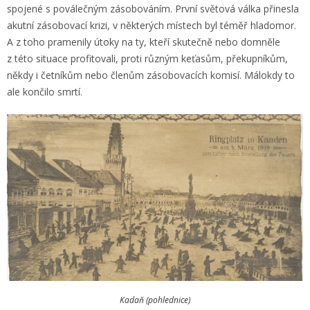
spojené s poválečným zásobováním. První světová válka přinesla
akutní zásobovací krizi, v některých místech byl téměř hladomor.
A z toho pramenily útoky na ty, kteří skutečně nebo domněle
z této situace profitovali, proti různým keťasům, překupníkům,
někdy i četníkům nebo členům zásobovacích komisí. Málokdy to
ale končilo smrtí.
Kadaň (pohlednice)