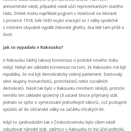
antisemitské násilí, případně násilí vůči reprezentantům starého
řádu. Zmínit mohu například pogrom v Holešově na Moravě
z prosince 1918, kde čeští vojáci vracející se z války společně
s místními obyvateli vypálili židovské ghetto, dva lidé tam přišli o
život.
Jak to vypadalo v Rakousku?
V Rakousku žádný takový konsensus o podobě nového státu
nebyl. Nebyl ani základní konsensus na tom, že Rakousko má být
republika, že má být demokraticky volený parlament. Existovaly
silné skupiny monarchistů, protofašistů nebo sociálních
demokratů. Násilí tak bylo v Rakousku mnohem silnější, protože
nemělo ten základní společný cíl ustavit široce přijímaný stát.
Jednalo se spíše o vymezování jednotlivých táborů, což postupně
vyústilo až do občanské války na začátku třicátých let.
Když to zjednoduším tak v Československu bylo cílem násilí
vybudovat národní stát, zatímco v Rakousku to byl účel politický,