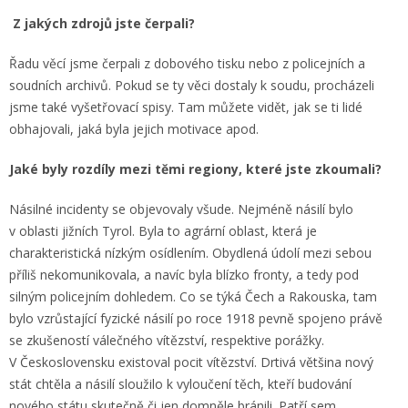
Z jakých zdrojů jste čerpali?
Řadu věcí jsme čerpali z dobového tisku nebo z policejních a
soudních archivů. Pokud se ty věci dostaly k soudu, procházeli
jsme také vyšetřovací spisy. Tam můžete vidět, jak se ti lidé
obhajovali, jaká byla jejich motivace apod.
Jaké byly rozdíly mezi těmi regiony, které jste zkoumali?
Násilné incidenty se objevovaly všude. Nejméně násilí bylo
v oblasti jižních Tyrol. Byla to agrární oblast, která je
charakteristická nízkým osídlením. Obydlená údolí mezi sebou
příliš nekomunikovala, a navíc byla blízko fronty, a tedy pod
silným policejním dohledem. Co se týká Čech a Rakouska, tam
bylo vzrůstající fyzické násilí po roce 1918 pevně spojeno právě
se zkušeností válečného vítězství, respektive porážky.
V Československu existoval pocit vítězství. Drtivá většina nový
stát chtěla a násilí sloužilo k vyloučení těch, kteří budování
nového státu skutečně či jen domněle bránili. Patří sem