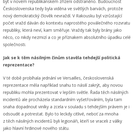
být v novém republikánském zřízení odstraněno. Budoucnost
Československa tedy byla viděna ve světlých barvách, protože
nový demokratický člověk nevraždí. V Rakousku byl vzrůstající
počet vražd dáván do kontextu naprostého poválečného rozvratu
republiky, která neví, kam směřuje. Vraždy tak byly brány jako
něco, co nikdy nezmizí a co je příznakem absolutního úpadku celé
společnosti.
Jak se k těm násilným činům stavěla tehdejší politická
reprezentace?
V té době probíhala jednání ve Versailles, československá
reprezentace měla například snahu to násilí zakrýt, aby novou
republiku mohla prezentovat v lepším světle. Řada těch násilných
incidentů ale procházela standardním vyšetřováním, byla tam
snaha dopadnout viníky a zcela v souladu s tehdejším právem je i
odsoudit a potrestat. Bylo to leckdy citlivé, neboť za mnoha
z těch násilných incidentů byli legionáři, kteří se vraceli z války
jako hlavní hrdinové nového státu.