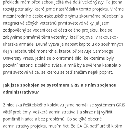
překladu mám před sebou ještě dvě další velké výzvy. Ta jedna
rozvíjí poznatky, které jsme nastřádali v tomto projektu. V rámci
mezinárodního česko-rakouského týmu zkoumáme působení a
integraci válečných veteránů první světové války. Já jsem
zodpovědný za vedení české části celého projektu, kde se
zabýváme primárně těmi veterány, kteří bojovali v rakousko-
uherské armádě. Druhá výzva je napsat kapitolu do souhrnných
dějin Habsburské monarchie, kterou připravuje Cambridge
University Press. Jedná se o ohromné dílo, ke kterému byly
pozvání historici z celého světa, a mně byla svěřena kapitola o
první světové válce, se kterou se teď snažím nějak poprat.
Jak jste spokojen se systémem GRIS a s ním spojenou
administrativou?
Z hlediska řešitelského kolektivu jsme neměli se systémem GRIS
větší problémy. Veškerá administrativa šla skrze něj vyřídit
poměrně hladce a bez problémů. Co se týká obecné
administrativy projektu, musím říct, že GA ČR patří určitě k těm