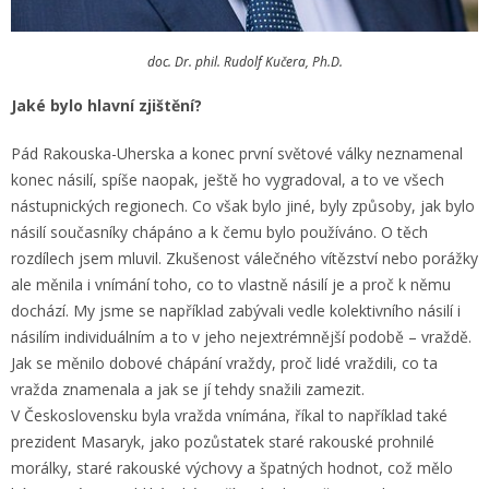
doc. Dr. phil. Rudolf Kučera, Ph.D.
Jaké bylo hlavní zjištění?
Pád Rakouska-Uherska a konec první světové války neznamenal
konec násilí, spíše naopak, ještě ho vygradoval, a to ve všech
nástupnických regionech. Co však bylo jiné, byly způsoby, jak bylo
násilí současníky chápáno a k čemu bylo používáno. O těch
rozdílech jsem mluvil. Zkušenost válečného vítězství nebo porážky
ale měnila i vnímání toho, co to vlastně násilí je a proč k němu
dochází. My jsme se například zabývali vedle kolektivního násilí i
násilím individuálním a to v jeho nejextrémnější podobě – vraždě.
Jak se měnilo dobové chápání vraždy, proč lidé vraždili, co ta
vražda znamenala a jak se jí tehdy snažili zamezit.
V Československu byla vražda vnímána, říkal to například také
prezident Masaryk, jako pozůstatek staré rakouské prohnilé
morálky, staré rakouské výchovy a špatných hodnot, což mělo