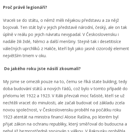
Proč právě legionáři?
Vraceli se do státu, o němž měli nějakou představu a za nějž
bojovali. Ten stát byl v jejich představě národní, český, ale on tak
úplně v reálu po jejich návratu nevypadal. V Československu i
nadále žili židé, Němci a další menšiny. Stejně tak i desetitisíce
válečných uprchlíků z Haliče, kteří byli jako jasně cizorodý element
největším trnem v oku.
Do jakého roku jste násilí zkoumali?
My jsme se omezili pouze na to, čemu se říká state bulding, tedy
doba budování států a nových řádů, což bylo v tomto případě do
přelomu let 1922 a 1923. V Itálii převzali moc fašisté, kteří se už
nechtěli vracet do minulosti, ale začali budovat od základu zcela
novou společnost, v Československu proběhl na počátku roku
1923 atentát na ministra financí Aloise Rašína, po kterém byl
přijat zákon na ochranu republiky, který směřoval do budoucna a
nebyl již bezprostředně spojován s válkou. V Rakousku proběhla