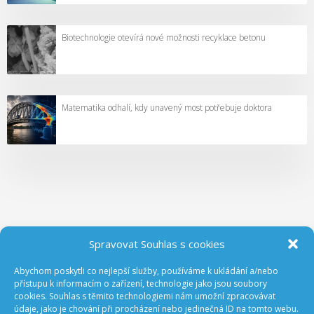
Biotechnologie otevírá nové možnosti recyklace betonu
Matematika odhalí, kdy unavený most potřebuje doktora
Spravovat Souhlas s cookies
Abychom poskytli co nejlepší služby, používáme k ukládání a/nebo
ODEBÍREJTE NOVINKY Z GA ČR
přístupu k informacím o zařízení, technologie jako jsou soubory
cookies. Souhlas s těmito technologiemi nám umožní zpracovávat
údaje, jako je chování při procházení nebo jedinečná ID na tomto webu.