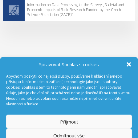
Information on Data Processing for the Survey „Societal and
Economic Impacts of Basic Research Funded by the Czech
Science Foundation (GACR)”
Spravovat Souhlas s cookies
Abychom poskytli co nejlepší služby, používáme k ukládání a/nebo
ODEBÍREJTE NOVINKY Z GA ČR
přístupu k informacím o zařízení, technologie jako jsou soubory
cookies. Souhlas s těmito technologiemi nám umožní zpracovávat
údaje, jako je chování při procházení nebo jedinečná ID na tomto webu.
Nesouhlas nebo odvolání souhlasu může nepříznivě ovlivnit určité
vlastnosti a funkce.
Přijmout
Odmítnout vše