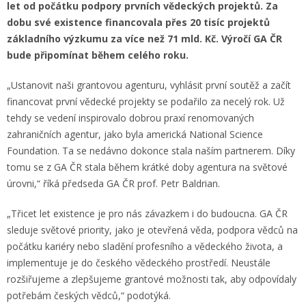
let od počátku podpory prvních vědeckých projektů. Za
dobu své existence financovala přes 20 tisíc projektů
základního výzkumu za více než 71 mld. Kč. Výročí GA ČR
bude připomínat během celého roku.
„Ustanovit naši grantovou agenturu, vyhlásit první soutěž a začít
financovat první vědecké projekty se podařilo za necelý rok. Už
tehdy se vedení inspirovalo dobrou praxí renomovaných
zahraničních agentur, jako byla americká National Science
Foundation. Ta se nedávno dokonce stala naším partnerem. Díky
tomu se z GA ČR stala během krátké doby agentura na světové
úrovni,“ říká předseda GA ČR prof. Petr Baldrian.
„Třicet let existence je pro nás závazkem i do budoucna. GA ČR
sleduje světové priority, jako je otevřená věda, podpora vědců na
počátku kariéry nebo sladění profesního a vědeckého života, a
implementuje je do českého vědeckého prostředí. Neustále
rozšiřujeme a zlepšujeme grantové možnosti tak, aby odpovídaly
potřebám českých vědců,“ podotýká.