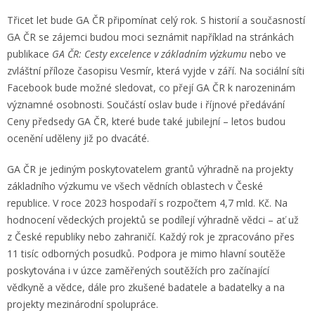
Třicet let bude GA ČR připomínat celý rok. S historií a současností
GA ČR se zájemci budou moci seznámit například na stránkách
publikace
GA ČR: Cesty excelence v základním výzkumu
nebo ve
zvláštní příloze časopisu Vesmír, která vyjde v září. Na sociální síti
Facebook bude možné sledovat, co přejí GA ČR k narozeninám
významné osobnosti. Součástí oslav bude i říjnové předávání
Ceny předsedy GA ČR, které bude také jubilejní – letos budou
ocenění uděleny již po dvacáté.
GA ČR je jediným poskytovatelem grantů výhradně na projekty
základního výzkumu ve všech vědních oblastech v České
republice. V roce 2023 hospodaří s rozpočtem 4,7 mld. Kč. Na
hodnocení vědeckých projektů se podílejí výhradně vědci – ať už
z České republiky nebo zahraničí. Každý rok je zpracováno přes
11 tisíc odborných posudků. Podpora je mimo hlavní soutěže
poskytována i v úzce zaměřených soutěžích pro začínající
vědkyně a vědce, dále pro zkušené badatele a badatelky a na
projekty mezinárodní spolupráce.