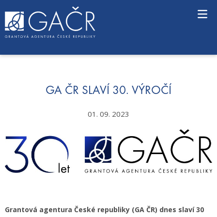
S
k
i
p
t
o
c
o
n
GA ČR SLAVÍ 30. VÝROČÍ
t
e
01. 09. 2023
n
t
Grantová agentura České republiky (GA ČR) dnes slaví 30