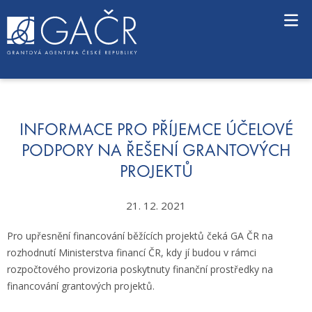
S
k
i
p
t
o
c
o
n
INFORMACE PRO PŘÍJEMCE ÚČELOVÉ
t
PODPORY NA ŘEŠENÍ GRANTOVÝCH
e
PROJEKTŮ
n
t
21. 12. 2021
Pro upřesnění financování běžících projektů čeká GA ČR na
rozhodnutí Ministerstva financí ČR, kdy jí budou v rámci
rozpočtového provizoria poskytnuty finanční prostředky na
financování grantových projektů.