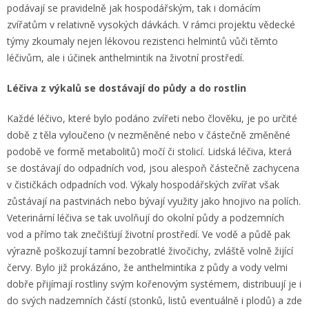
podávají se pravidelně jak hospodářským, tak i domácím
zvířatům v relativně vysokých dávkách. V rámci projektu vědecké
týmy zkoumaly nejen lékovou rezistenci helmintů vůči těmto
léčivům, ale i účinek anthelmintik na životní prostředí.
Léčiva z výkalů se dostávají do půdy a do rostlin
Každé léčivo, které bylo podáno zvířeti nebo člověku, je po určité
době z těla vyloučeno (v nezměněné nebo v částečně změněné
podobě ve formě metabolitů) močí či stolicí. Lidská léčiva, která
se dostávají do odpadních vod, jsou alespoň částečně zachycena
v čističkách odpadních vod. Výkaly hospodářských zvířat však
zůstávají na pastvinách nebo bývají využity jako hnojivo na polích.
Veterinární léčiva se tak uvolňují do okolní půdy a podzemních
vod a přímo tak znečišťují životní prostředí. Ve vodě a půdě pak
výrazně poškozují tamní bezobratlé živočichy, zvláště volně žijící
červy. Bylo již prokázáno, že anthelmintika z půdy a vody velmi
dobře přijímají rostliny svým kořenovým systémem, distribuují je i
do svých nadzemních částí (stonků, listů eventuálně i plodů) a zde