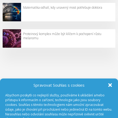
Matematika odhalí, kdy unavený most potřebuje doktora
Proteinový komplex může být klíčem k pochopení růstu
melanomu
Spravovat Souhlas s cookies
Abychom poskytli co nejlepší služby, používáme k ukládání a/nebo
ODEBÍREJTE NOVINKY Z GA ČR
přístupu k informacím o zařízení, technologie jako jsou soubory
cookies. Souhlas s těmito technologiemi nám umožní zpracovávat
údaje, jako je chování při procházení nebo jedinečná ID na tomto webu.
Nesouhlas nebo odvolání souhlasu může nepříznivě ovlivnit určité