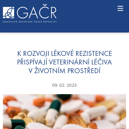
S
k
i
p
t
o
c
o
n
K ROZVOJI LÉKOVÉ REZISTENCE
t
PŘISPÍVAJÍ VETERINÁRNÍ LÉČIVA
e
V ŽIVOTNÍM PROSTŘEDÍ
n
t
09. 02. 2023