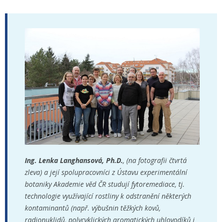
Ing. Lenka Langhansová, Ph.D.
, (na fotografii čtvrtá
zleva) a její spolupracovníci z Ústavu experimentální
botaniky Akademie věd ČR studují fytoremediace, tj.
technologie využívající rostliny k odstranění některých
kontaminantů (např. výbušnin těžkých kovů,
radionuklidů, polycyklických aromatických uhlovodíků i