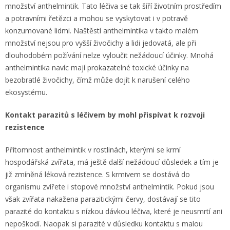
množství anthelmintik. Tato léčiva se tak šíří životním prostředím
a potravními řetězci a mohou se vyskytovat i v potravě
konzumované lidmi. Naštěstí anthelmintika v takto malém
množství nejsou pro vyšší živočichy a lidi jedovatá, ale při
dlouhodobém požívání nelze vyloučit nežádoucí účinky. Mnohá
anthelmintika navíc mají prokazatelné toxické účinky na
bezobratlé živočichy, čímž může dojít k narušení celého
ekosystému.
Kontakt parazitů s léčivem by mohl přispívat k rozvoji
rezistence
Přítomnost anthelmintik v rostlinách, kterými se krmí
hospodářská zvířata, má ještě další nežádoucí důsledek a tím je
již zmíněná léková rezistence. S krmivem se dostává do
organismu zvířete i stopové množství anthelmintik. Pokud jsou
však zvířata nakažena parazitickými červy, dostávají se tito
parazité do kontaktu s nízkou dávkou léčiva, které je neusmrtí ani
nepoškodí. Naopak si parazité v důsledku kontaktu s malou