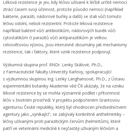
Léková rezistence je jev, kdy léčivo užívané k léčbě určité nemoci
ztrácí časem svoji účinnost, protože původci nemoci (například
bakterie, paraziti, nádorové buňky a další) se stali vůči tomuto
léčivu odolní, neboli rezistentní. Protože léková rezistence
například bakterií vůči antibiotikům, nádorových buněk vůči
cytostatikům či parazitů vůči antiparazitikům je velkou
celosvětovou výzvou, jsou intenzivně zkoumány jak mechanismy
rezistence, tak i faktory, které vznik rezistence podporují.
Výzkumná skupina prof. RNDr. Lenky Skálové, Ph.D.,
z Farmaceutické fakulty Univerzity Karlovy, spolupracující
s výzkumnou skupinou Ing. Lenky Langhansové, Ph.D., z Ústavu
experimentální botaniky Akademie věd ČR ukázaly, že na vzniku
lékové rezistence by se mohla významně podílet i přítomnost
léčiv v životním prostředí. V projektu podpořeném Grantovou
agenturou České republiky, který byl ohodnocen předsednictvem
agentury jako „vynikající“, se zabývaly konkrétně anthelmintiky –
léčivy užívanými proti parazitickým červům (helmintům), které
patří ve veterinární medicíně k nejčastěji užívaným léčivům a