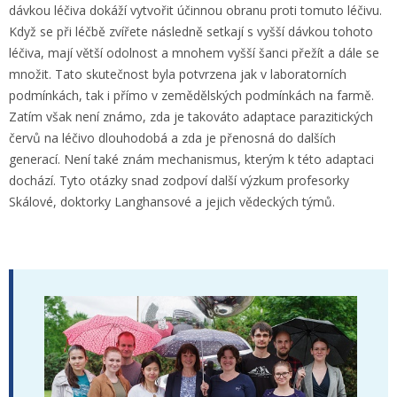
dávkou léčiva dokáží vytvořit účinnou obranu proti tomuto léčivu.
Když se při léčbě zvířete následně setkají s vyšší dávkou tohoto
léčiva, mají větší odolnost a mnohem vyšší šanci přežít a dále se
množit. Tato skutečnost byla potvrzena jak v laboratorních
podmínkách, tak i přímo v zemědělských podmínkách na farmě.
Zatím však není známo, zda je takováto adaptace parazitických
červů na léčivo dlouhodobá a zda je přenosná do dalších
generací. Není také znám mechanismus, kterým k této adaptaci
dochází. Tyto otázky snad zodpoví další výzkum profesorky
Skálové, doktorky Langhansové a jejich vědeckých týmů.