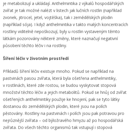
je metabolizují a ukládají. Anthelmintika z výkalů hospodářských
zvířat je tak možné nalézt v listech jak lučních rostlin (například
zvonek, jitrocel, jetel, vojtěška), tak i zemědělských plodin
(například sója). I když anthelmintika v takto malých koncentracích
rostliny viditelně nepoškozují, byly u rostlin vystaveným těmto
látkám pozorovány některé změny, které naznačují negativní
působení těchto léčiv i na rostliny.
Šíření léčiv v životním prostředí
Příkladů šíření léčiv existuje mnoho. Pokud se například na
pastvinách pasou zvířata, která byla ošetřena anthelmintiky,
v rostlinách, které zde rostou, se budou vyskytovat stopová
množství těchto léčiv a jejich metabolitů. Pokud se hnůj od zvířat
ošetřených anthelmintiky použije ke hnojení, pak se tyto látky
dostanou do zemědělských plodin, které jsou na polích
pěstovány. Rostliny na pastvinách i polích jsou pak potravou pro
nejrůznější zvířata – od býložravého hmyzu až po hospodářská
zvířata. Do všech těchto organismů tak vstupují i stopová