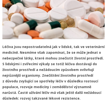
Léčiva jsou nepostradatelná jak v lidské, tak ve veterinární
medicíně. Nesmíme však zapomínat, že se může jednat o
nebezpečné látky, které mohou znečistit životní prostředí.
S lidskými i zvířecími výkaly se totiž léčiva dostávají do
životního prostředí a nežádoucím způsobem ovlivňují
nejrůznější organismy. Znečištění životního prostředí
z důvodu zvyšující se spotřeby léčiv v důsledku rostoucí
populace, rozvoje medicíny i zemědělství významně
narůstá. Časté užívání léčiv má však ještě další nežádoucí
důsledek: rozvoj takzvané lékové rezistence.