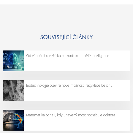
SOUVISEJÍCÍ ČLÁNKY
Od vánočního večírku ke kontrole umělé inteligence
Biotechnologie otevírá nové možnosti recyklace betonu
Matematika odhalí, kdy unavený most potřebuje doktora