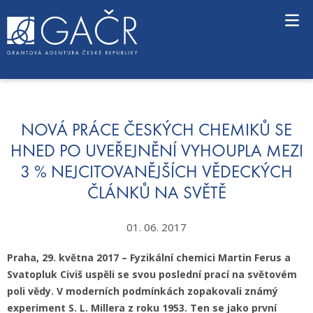
S
k
i
p
t
o
c
o
n
NOVÁ PRÁCE ČESKÝCH CHEMIKŮ SE
t
HNED PO UVEŘEJNĚNÍ VYHOUPLA MEZI
e
3 % NEJCITOVANĚJŠÍCH VĚDECKÝCH
n
t
ČLÁNKŮ NA SVĚTĚ
01. 06. 2017
Praha, 29. května 2017 – Fyzikální chemici Martin Ferus a
Svatopluk Civiš uspěli se svou poslední prací na světovém
poli vědy. V moderních podmínkách zopakovali známý
experiment S. L. Millera z roku 1953. Ten se jako první