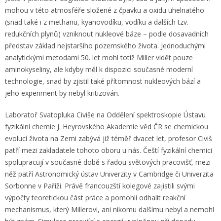
mohou v této atmosféře složené z čpavku a oxidu uhelnatého
(snad také i z methanu, kyanovodíku, vodíku a dalších tzv.
redukčních plynů) vzniknout nukleové báze – podle dosavadních
představ základ nejstaršího pozemského života. Jednoduchými
analytickými metodami 50. let mohl totiž Miller vidět pouze
aminokyseliny, ale kdyby měl k dispozici současné moderní
technologie, snad by zjistil také přítomnost nukleových bází a
jeho experiment by nebyl kritizován.
Laboratoř Svatopluka Civiše na Oddělení spektroskopie Ústavu
fyzikální chemie J. Heyrovského Akademie věd ČR se chemickou
evolucí života na Zemi zabývá již téměř dvacet let, profesor Civiš
patří mezi zakladatele tohoto oboru u nás. Čeští fyzikální chemici
spolupracují v současné době s řadou světových pracovišť, mezi
něž patří Astronomický ústav Univerzity v Cambridge či Univerzita
Sorbonne v Paříži. Právě francouzští kolegové zajistili svými
výpočty teoretickou část práce a pomohli odhalit reakční
mechanismus, který Millerovi, ani nikomu dalšímu nebyl a nemohl