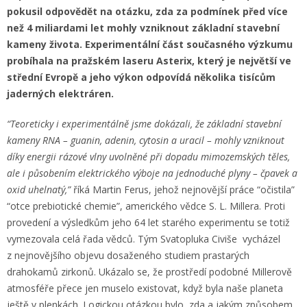
pokusil odpovědět na otázku, zda za podmínek před více
než 4 miliardami let mohly vzniknout základní stavební
kameny života. Experimentální část současného výzkumu
probíhala na pražském laseru Asterix, který je největší ve
střední Evropě a jeho výkon odpovídá několika tisícům
jaderných elektráren.
“Teoreticky i experimentálně jsme dokázali, že základní stavební
kameny RNA –
guanin, adenin, cytosin a uracil – mohly vzniknout
díky energii rázové vlny uvolněné při dopadu mimozemských těles,
ale i působením elektrického výboje na jednoduché plyny – čpavek a
oxid uhelnatý,”
říká Martin Ferus, jehož nejnovější práce “očistila”
“otce prebiotické chemie”, amerického vědce S. L. Millera. Proti
provedení a výsledkům jeho 64 let starého experimentu se totiž
vymezovala celá řada vědců. Tým Svatopluka Civiše vycházel
z nejnovějšího objevu dosaženého studiem prastarých
drahokamů zirkonů. Ukázalo se, že prostředí podobné Millerově
atmosféře přece jen muselo existovat, když byla naše planeta
ještě v plenkách. Logickou otázkou bylo, zda a jakým způsobem