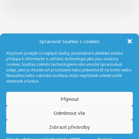
Spravovat Souhlas s cookies
Abychom poskytli co nejlepší služby, používáme k ukládání a/nebo
ODEBÍREJTE NOVINKY Z GA ČR
přístupu k informacím o zařízení, technologie jako jsou soubory
cookies. Souhlas s těmito technologiemi nám umožní zpracovávat
údaje, jako je chování při procházení nebo jedinečná ID na tomto webu.
Nesouhlas nebo odvolání souhlasu může nepříznivě ovlivnit určité
vlastnosti a funkce.
Přijmout
Odmítnout vše
Prohlášení o přístupnosti
Úřední deska
Zobrazit předvolby
English