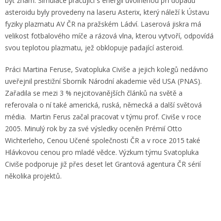
být znám. Simulace pracující s energií uvolněnou při dopadu
asteroidu byly provedeny na laseru Asterix, který náleží k Ústavu
fyziky plazmatu AV ČR na pražském Ládví. Laserová jiskra má
velikost fotbalového míče a rázová vlna, kterou vytvoří, odpovídá
svou teplotou plazmatu, jež obklopuje padající asteroid.
Práci Martina Feruse, Svatopluka Civiše a jejich kolegů nedávno
uveřejnil prestižní Sborník Národní akademie věd USA (PNAS).
Zařadila se mezi 3 % nejcitovanějších článků na světě a
referovala o ní také americká, ruská, německá a další světová
média. Martin Ferus začal pracovat v týmu prof. Civiše v roce
2005. Minulý rok by za své výsledky oceněn Prémií Otto
Wichterleho, Cenou Učené společnosti ČR a v roce 2015 také
Hlávkovou cenou pro mladé vědce. Výzkum týmu Svatopluka
Civiše podporuje již přes deset let Grantová agentura ČR sérií
několika projektů.