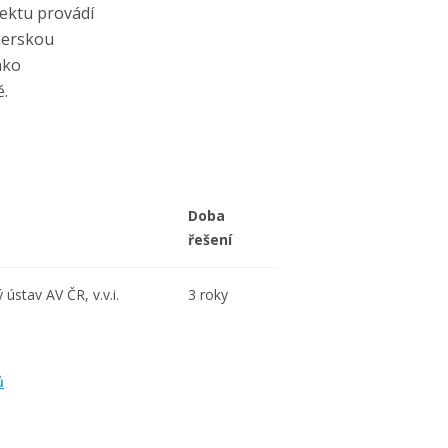
ektu provádí
nerskou
ako
ě.
Doba
řešení
ústav AV ČR, v.v.i.
3 roky
ů