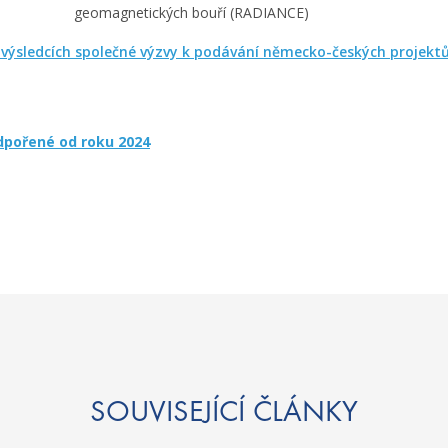
geomagnetických bouří (RADIANCE)
výsledcích společné výzvy k podávání německo-českých projekt
dpořené od roku 2024
SOUVISEJÍCÍ ČLÁNKY