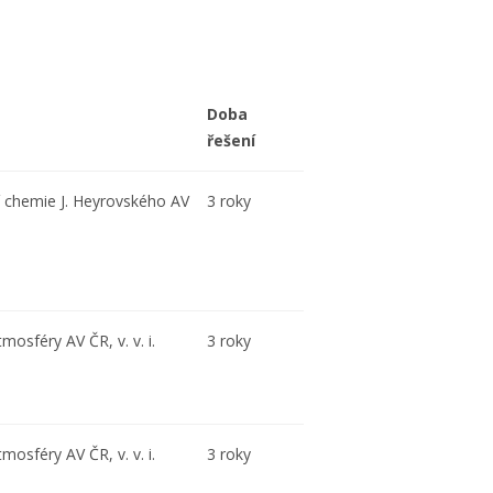
Doba
řešení
ní chemie J. Heyrovského AV
3 roky
mosféry AV ČR, v. v. i.
3 roky
mosféry AV ČR, v. v. i.
3 roky