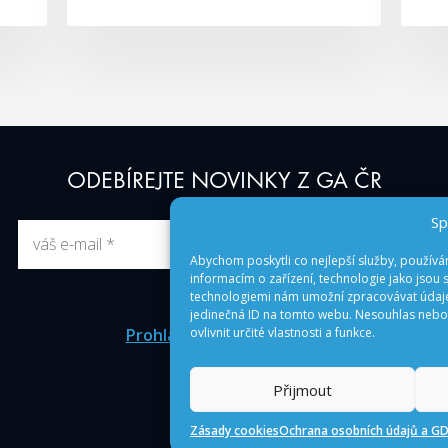
ODEBÍREJTE NOVINKY Z GA ČR
Sp
Abychom poskytli co nejlepší služby, používá
informacím o zařízení, technologie jako jsou 
technologiemi nám umožní zpracovávat údaje,
jedinečná ID na tomto webu. Nesouhlas nebo
Prohlášení o přístupnosti
ovlivnit určité vlastnosti a funkce.
Úřední deska
English
Přijmout
© 2026 GA ČR
Zásady cookies
Ochrana osobních údajů a GD