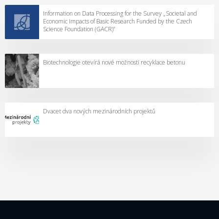
Information on Data Processing for the Survey „Societal and
Economic Impacts of Basic Research Funded by the Czech
Science Foundation (GACR)”
Biotechnologie otevírá nové možnosti recyklace betonu
Dvacet dva nových mezinárodních projektů