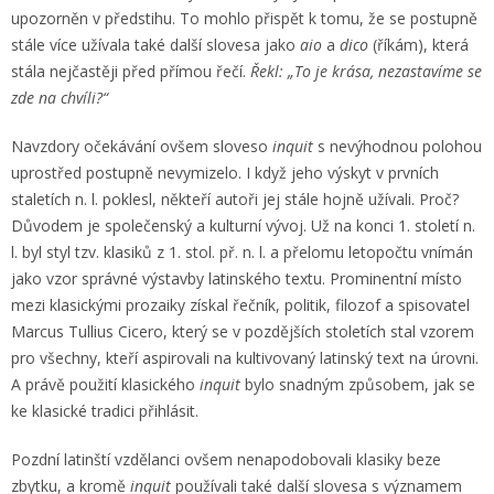
upozorněn v předstihu. To mohlo přispět k tomu, že se postupně
stále více užívala také další slovesa jako
aio
a
dico
(říkám), která
stála nejčastěji před přímou řečí.
Řekl: „To je krása, nezastavíme se
zde na chvíli?“
Navzdory očekávání ovšem sloveso
inquit
s nevýhodnou polohou
uprostřed postupně nevymizelo. I když jeho výskyt v prvních
staletích n. l. poklesl, někteří autoři jej stále hojně užívali. Proč?
Důvodem je společenský a kulturní vývoj. Už na konci 1. století n.
l. byl styl tzv. klasiků z 1. stol. př. n. l. a přelomu letopočtu vnímán
jako vzor správné výstavby latinského textu. Prominentní místo
mezi klasickými prozaiky získal řečník, politik, filozof a spisovatel
Marcus Tullius Cicero, který se v pozdějších stoletích stal vzorem
pro všechny, kteří aspirovali na kultivovaný latinský text na úrovni.
A právě použití klasického
inquit
bylo snadným způsobem, jak se
ke klasické tradici přihlásit.
Pozdní latinští vzdělanci ovšem nenapodobovali klasiky beze
zbytku, a kromě
inquit
používali také další slovesa s významem