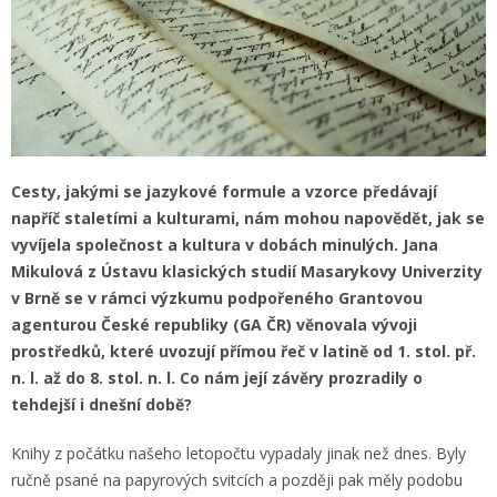
Cesty, jakými se jazykové formule a vzorce předávají
napříč staletími a kulturami, nám mohou napovědět, jak se
vyvíjela společnost a kultura v dobách minulých. Jana
Mikulová z Ústavu klasických studií Masarykovy Univerzity
v Brně se v rámci výzkumu podpořeného Grantovou
agenturou České republiky (GA ČR) věnovala vývoji
prostředků, které uvozují přímou řeč v latině od 1. stol. př.
n. l. až do 8. stol. n. l. Co nám její závěry prozradily o
tehdejší i dnešní době?
Knihy z počátku našeho letopočtu vypadaly jinak než dnes. Byly
ručně psané na papyrových svitcích a později pak měly podobu