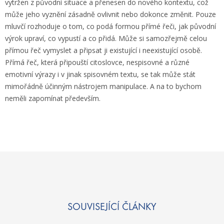
vytržen z původní situace a přenesen do nového kontextu, což
může jeho vyznění zásadně ovlivnit nebo dokonce změnit. Pouze
mluvčí rozhoduje o tom, co podá formou přímé řeči, jak původní
výrok upraví, co vypustí a co přidá. Může si samozřejmě celou
přímou řeč vymyslet a připsat ji existující i neexistující osobě.
Přímá řeč, která připouští citoslovce, nespisovné a různé
emotivní výrazy i v jinak spisovném textu, se tak může stát
mimořádně účinným nástrojem manipulace. A na to bychom
neměli zapomínat především.
SOUVISEJÍCÍ ČLÁNKY