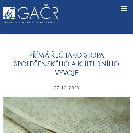
S
k
i
p
t
o
c
o
n
PŘÍMÁ ŘEČ JAKO STOPA
t
SPOLEČENSKÉHO A KULTURNÍHO
e
VÝVOJE
n
t
07. 12. 2023