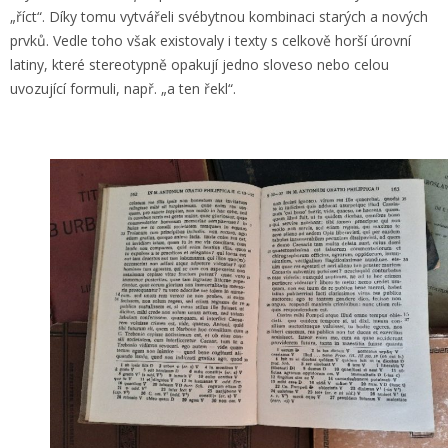
„říct“. Díky tomu vytvářeli svébytnou kombinaci starých a nových
prvků. Vedle toho však existovaly i texty s celkově horší úrovní
latiny, které stereotypně opakují jedno sloveso nebo celou
uvozující formuli, např. „a ten řekl“.