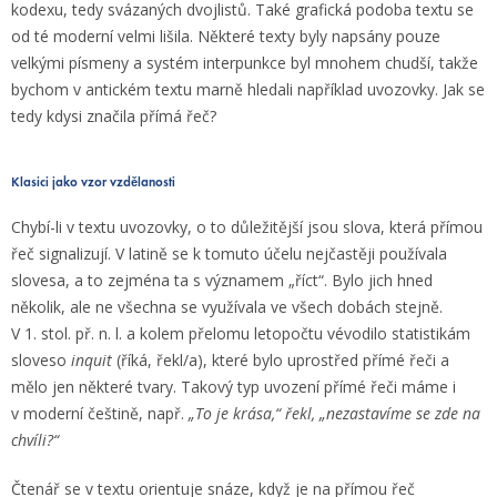
kodexu, tedy svázaných dvojlistů. Také grafická podoba textu se
od té moderní velmi lišila. Některé texty byly napsány pouze
velkými písmeny a systém interpunkce byl mnohem chudší, takže
bychom v antickém textu marně hledali například uvozovky. Jak se
tedy kdysi značila přímá řeč?
Klasici jako vzor vzdělanosti
Chybí-li v textu uvozovky, o to důležitější jsou slova, která přímou
řeč signalizují. V latině se k tomuto účelu nejčastěji používala
slovesa, a to zejména ta s významem „říct“. Bylo jich hned
několik, ale ne všechna se využívala ve všech dobách stejně.
V 1. stol. př. n. l. a kolem přelomu letopočtu vévodilo statistikám
sloveso
inquit
(říká, řekl/a), které bylo uprostřed přímé řeči a
mělo jen některé tvary. Takový typ uvození přímé řeči máme i
v moderní češtině, např.
„To je krása,“ řekl, „nezastavíme se zde na
chvíli?“
Čtenář se v textu orientuje snáze, když je na přímou řeč