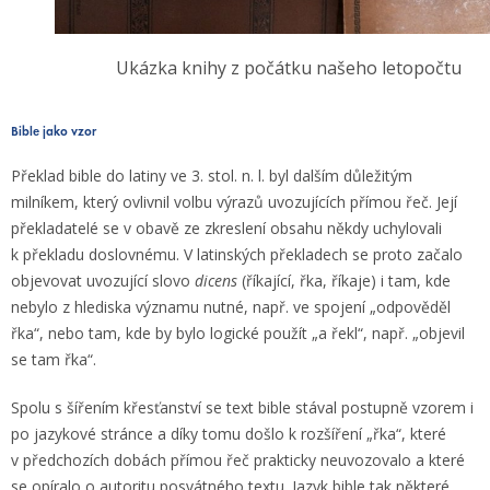
Ukázka knihy z počátku našeho letopočtu
Bible jako vzor
Překlad bible do latiny ve 3. stol. n. l. byl dalším důležitým
milníkem, který ovlivnil volbu výrazů uvozujících přímou řeč. Její
překladatelé se v obavě ze zkreslení obsahu někdy uchylovali
k překladu doslovnému. V latinských překladech se proto začalo
objevovat uvozující slovo
dicens
(říkající, řka, říkaje) i tam, kde
nebylo z hlediska významu nutné, např. ve spojení „odpověděl
řka“, nebo tam, kde by bylo logické použít „a řekl“, např. „objevil
se tam řka“.
Spolu s šířením křesťanství se text bible stával postupně vzorem i
po jazykové stránce a díky tomu došlo k rozšíření „řka“, které
v předchozích dobách přímou řeč prakticky neuvozovalo a které
se opíralo o autoritu posvátného textu. Jazyk bible tak některé