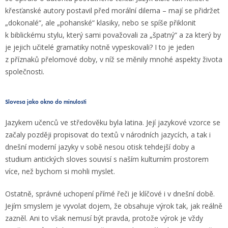
křesťanské autory postavil před morální dilema – mají se přidržet
„dokonalé“, ale „pohanské“ klasiky, nebo se spíše přiklonit
k biblickému stylu, který sami považovali za „špatný“ a za který by
je jejich učitelé gramatiky notně vypeskovali? I to je jeden
z příznaků přelomové doby, v níž se měnily mnohé aspekty života
společnosti.
Slovesa jako okno do minulosti
Jazykem učenců ve středověku byla latina. Její jazykové vzorce se
začaly později propisovat do textů v národních jazycích, a tak i
dnešní moderní jazyky v sobě nesou otisk tehdejší doby a
studium antických sloves souvisí s naším kulturním prostorem
více, než bychom si mohli myslet.
Ostatně, správné uchopení přímé řeči je klíčové i v dnešní době.
Jejím smyslem je vyvolat dojem, že obsahuje výrok tak, jak reálně
zazněl. Ani to však nemusí být pravda, protože výrok je vždy