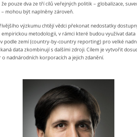
 že pouze dva ze tří cílů veřejných politik – globalizace, suve
 – mohou být naplněny zároveň.
dřívějšího výzkumu chtějí vědci překonat nedostatky dostupn
empirickou metodologii, v rámci které budou využívat data z
v podle zemí (country-by-country reporting) pro velké nad
kaná data zkombinují s dalšími zdroji. Cílem je vytvořit dosu
 o nadnárodních korporacích a jejich zdanění.