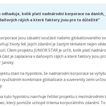
odhaduje, kolik platí nadnárodní korporace na daních, 
daňových rájích
a které faktory jsou pro to důležité“
orporace jsou zásadní součástí našeho globalizovaného sv
ňují životy lidí. Jejich zdanění je častým tématem nejen vědec
uzí. Cílem projektu JUNIOR STAR je určit, kolik platí nadná
á část je zaplacena v daňových rájích a které faktory jsou pro
r Janský.
ojektu staví na hypotéze, že nadnárodní korporace se vyhýbaj
u využíváním kombinace globalizace a suverenity zemí určova
y.
na tuto hypotézu navrhuje řešitel projektu s mezinárodním
mec, který pomůže uchopit trilema korporátního zdanění. To