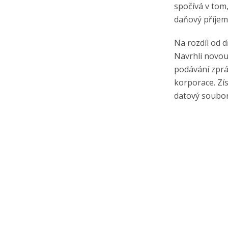
spočívá v tom,
daňový příjem
Na rozdíl od 
Navrhli novou 
podávání zprá
korporace. Zís
datový soubor