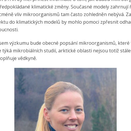
ředpokládané klimatické změny. Současné modely zahrnují 
cméně vliv mikroorganismů tam často zohledněn nebývá. Za
ektu do klimatických modelů by mohlo pomoci zpřesnit odha
oucnosti.
sem výzkumu bude obecné popsání mikroorganismů, které v
e týká mikrobiálních studií, arktické oblasti nejsou totiž stále
oplňuje vědkyně.