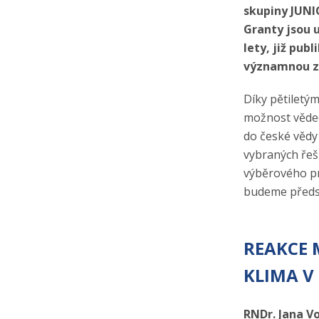
skupiny JUNIO
Granty jsou 
lety, již pub
významnou za
Díky pětiletým
možnost vědeck
do české vědy
vybraných řeši
výběrového p
budeme předs
REAKCE 
KLIMA V
RNDr. Jana Vo