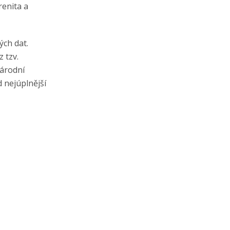
renita a
ých dat.
 tzv.
národní
d nejúplnější