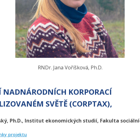
RNDr. Jana Voříšková, Ph.D.
Í NADNÁRODNÍCH KORPORACÍ
LIZOVANÉM SVĚTĚ (CORPTAX),
ský, Ph.D., Institut ekonomických studií, Fakulta sociáln
nky projektu