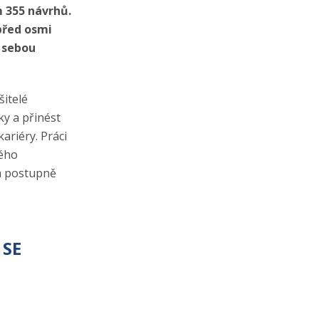
m 355 návrhů.
před osmi
a sebou
šitelé
ky a přinést
ariéry. Práci
vého
m postupně
 SE