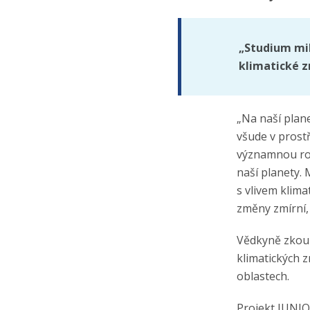
„Studium mik
klimatické z
„Na naší plane
všude v prostř
významnou roli
naší planety.
s vlivem klim
změny zmírní, 
Vědkyně zkou
klimatických z
oblastech.
Projekt JUNIO