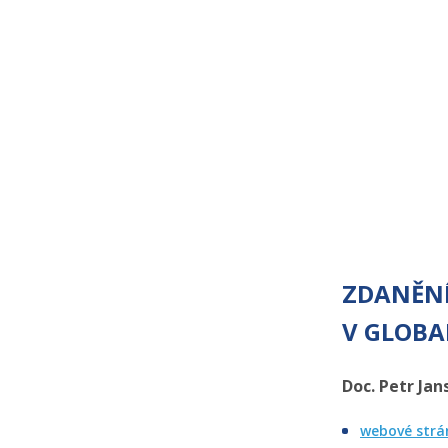
ZDANĚN
V GLOBA
Doc. Petr Jan
webové strá