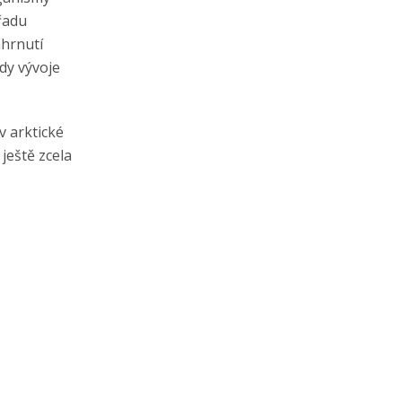
řadu
hrnutí
dy vývoje
 arktické
 ještě zcela