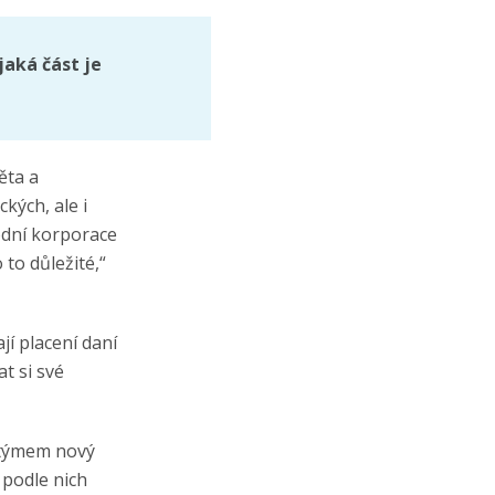
jaká část je
ěta a
kých, ale i
rodní korporace
 to důležité,“
í placení daní
t si své
 týmem nový
 podle nich