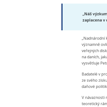
„Náš výzkum 
zaplacena v 
„Nadnárodní k
významně ovliv
veřejných disk
na daních, jak
vysvětluje Pet
Badatelé v pr
ze svého zisk
daňové politik
V návaznosti 
teoretický rá