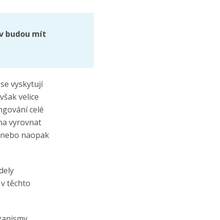
iv budou mít
se vyskytují
však velice
ngování celé
pna vyrovnat
ní nebo naopak
dely
 v těchto
ganismy