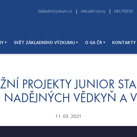
ZákladníVýzkum.cz
Aktuální výzvy
HELPDESK
RY
SVĚT ZÁKLADNÍHO VÝZKUMU
O GA ČR
KONTAKTY
IŽNÍ PROJEKTY JUNIOR STA
I NADĚJNÝCH VĚDKYŇ A 
11. 03. 2021