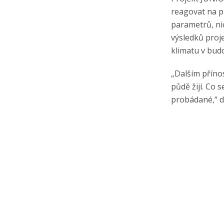
reagovat na p
parametrů, ni
výsledků proj
klimatu v bud
„Dalším příno
půdě žijí. Co s
probádané,“ d