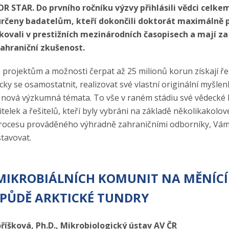
R STAR. Do prvního ročníku výzvy přihlásili vědci celke
určeny badatelům, kteří dokončili doktorát maximálně 
likovali v prestižních mezinárodních časopisech a mají z
hraniční zkušenost.
 projektům a možnosti čerpat až 25 milionů korun získají ře
y se osamostatnit, realizovat své vlastní originální myšlen
 nová výzkumná témata. To vše v raném stádiu své vědecké k
telek a řešitelů, kteří byly vybráni na základě několikakolo
rocesu prováděného výhradně zahraničními odborníky, Vá
tavovat.
MIKROBIÁLNÍCH KOMUNIT NA MĚNÍCÍ
 PŮDĚ ARKTICKÉ TUNDRY
říšková, Ph.D., Mikrobiologický ústav AV ČR