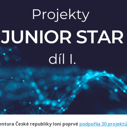
ntura České republiky loni poprvé
podpořila 30 projekt