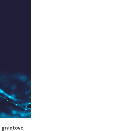
ů
grantové