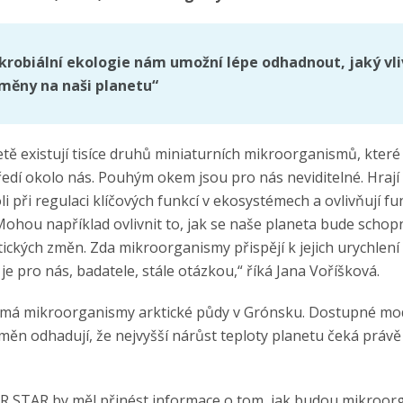
robiální ekologie nám umožní lépe odhadnout, jaký vl
měny na naši planetu“
tě existují tisíce druhů miniaturních mikroorganismů, které 
edí okolo nás. Pouhým okem jsou pro nás neviditelné. Hrají 
 při regulaci klíčových funkcí v ekosystémech a ovlivňují fu
 Mohou například ovlivnit to, jak se naše planeta bude scho
atických změn. Zda mikroorganismy přispějí k jejich urychle
je pro nás, badatele, stále otázkou,“ říká Jana Voříšková.
má mikroorganismy arktické půdy v Grónsku. Dostupné mo
měn odhadují, že nejvyšší nárůst teploty planetu čeká právě
R STAR by měl přinést informace o tom, jak budou mikroor