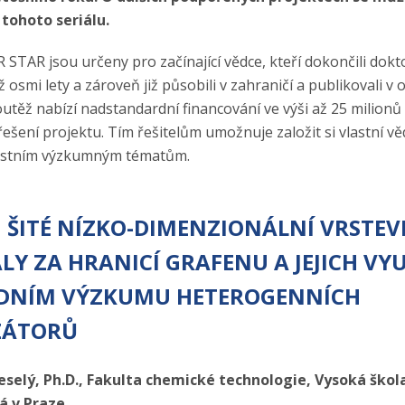
tohoto seriálu.
 STAR jsou určeny pro začínající vědce, kteří dokončili dok
osmi lety a zároveň již působili v zahraničí a publikovali v
utěž nabízí nadstandardní financování ve výši až 25 milionů
řešení projektu. Tím řešitelům umožnuje založit si vlastní v
lastním výzkumným tématům.
 ŠITÉ NÍZKO-DIMENZIONÁLNÍ VRSTE
LY ZA HRANICÍ GRAFENU A JEJICH VYU
ADNÍM VÝZKUMU HETEROGENNÍCH
ZÁTORŮ
Veselý, Ph.D., Fakulta chemické technologie, Vysoká ško
cká v Praze