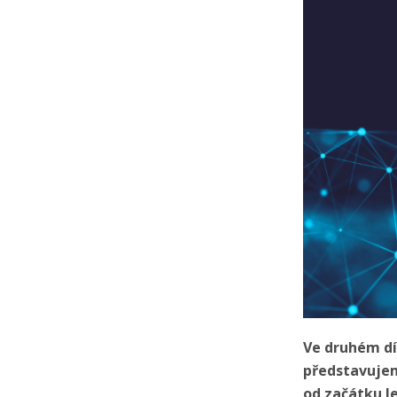
Ve druhém dí
představujeme
od začátku l