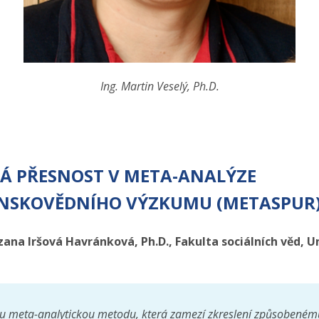
Ing. Martin Veselý, Ph.D.
Á PŘESNOST V META-ANALÝZE
NSKOVĚDNÍHO VÝZKUMU (METASPUR
zana Iršová Havránková, Ph.D., Fakulta sociálních věd, U
u meta-analytickou metodu, která zamezí zkreslení způsobeném