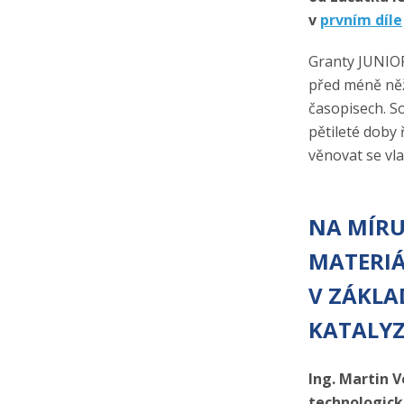
v
prvním díle
Granty JUNIOR
před méně něž 
časopisech. So
pětileté doby 
věnovat se v
NA MÍRU
MATERIÁ
V ZÁKL
KATALY
Ing. Martin 
technologi