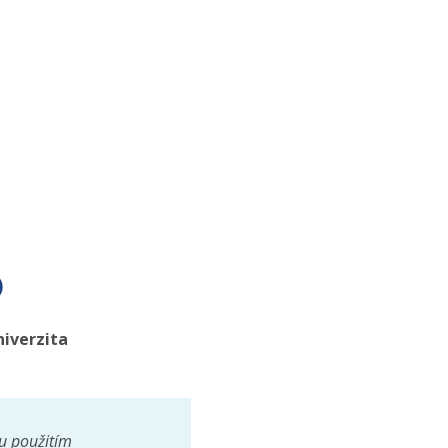
)
niverzita
u použitím