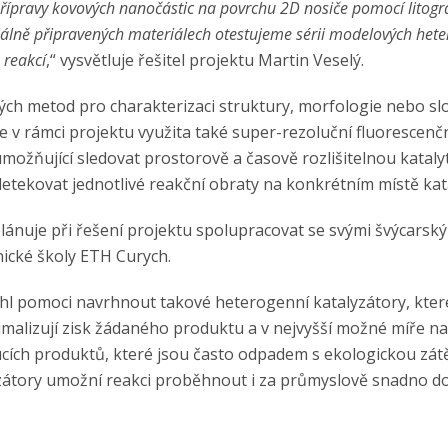
přípravy kovových nanočástic na povrchu 2D nosiče pomocí litogr
iálně připravených materiálech otestujeme sérii modelových het
 reakcí
,“ vysvětluje řešitel projektu Martin Veselý.
ých metod pro charakterizaci struktury, morfologie nebo sl
e v rámci projektu využita také super-rezoluční fluorescenč
ožňující sledovat prostorově a časově rozlišitelnou katalyt
detekovat jednotlivé reakční obraty na konkrétním místě kat
lánuje při řešení projektu spolupracovat se svými švýcarský
nické školy ETH Curych.
hl pomoci navrhnout takové heterogenní katalyzátory, kter
alizují zisk žádaného produktu a v nejvyšší možné míře n
cích produktů, které jsou často odpadem s ekologickou zát
zátory umožní reakci proběhnout i za průmyslově snadno do