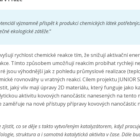
tenciál významně přispět k produkci chemických látek potřebný
tečné ekologické zátěže
.“
vyšují rychlost chemické reakce tím, že snižují aktivační en
akce. Tímto způsobem umožňují reakcím probíhat rychleji n
é jsou výhodnější jak z pohledu průmyslové realizace (teplot
mické rovnováhy u vratných reakcí. Cílem projektu JUNIOR
istit, jaký vliv mají úpravy 2D materiálu, který funguje jako ka
lytickou aktivitu kovových nanočástic nanesených na tento m
le zaměřuje na nové přístupy přípravy kovových nanočástic
 zjistit, co se děje s takto vytvořeným katalyzátorem, když pracuje
logie, struktura a i samotná katalytická aktivita v čase
.
Dále bu