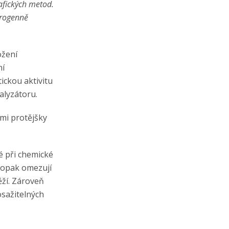
afických metod.
erogenně
ožení
ní
ickou aktivitu
alyzátoru.
mi protějšky
é při chemické
aopak omezují
ěží. Zároveň
sažitelných