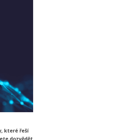
, které řeší
žete dozvědět