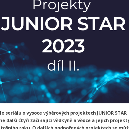
le seriálu o vysoce výběrových projektech JUNIOR STAR
 další čtyři začínající vědkyně a vědce a jejich projekty
etošního roku. O dalších podpořených projektech se mů