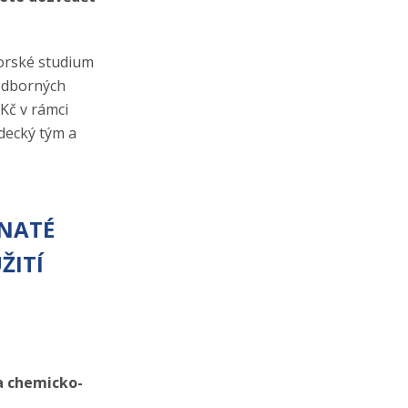
torské studium
 odborných
 Kč v rámci
ědecký tým a
VNATÉ
ŽITÍ
la chemicko-