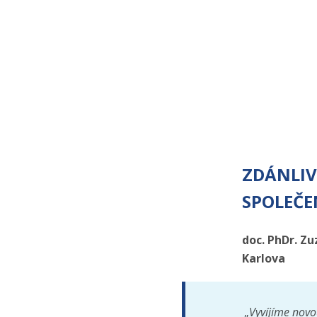
ZDÁNLIV
SPOLEČE
doc. PhDr. Zu
Karlova
„
Vyvíjíme novo