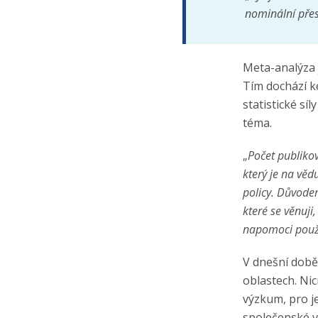
nominální přes
Meta-analýza j
Tím dochází ke
statistické sí
téma.
„
Počet publikov
který je na věd
policy. Důvode
které se věnuji
napomoci použi
V dnešní době
oblastech. Nic
výzkum, pro j
společenské v