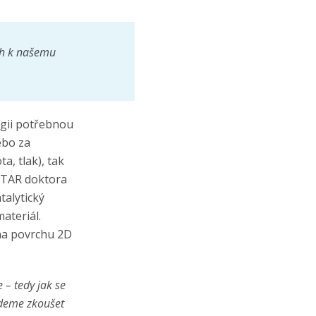
ch k našemu
ergii potřebnou
ebo za
a, tlak), tak
 STAR doktora
talytický
ateriál.
 na povrchu 2D
 – tedy jak se
deme zkoušet