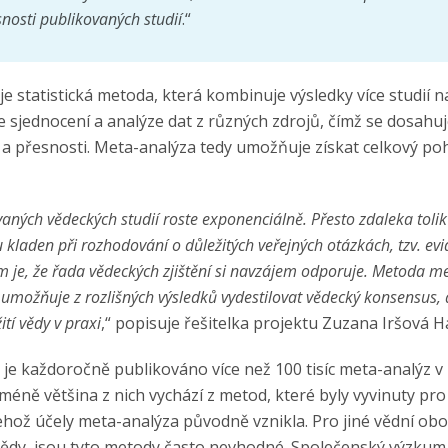
nosti publikovaných studií
.“
e statistická metoda, která kombinuje výsledky více studií n
 sjednocení a analýze dat z různých zdrojů, čímž se dosahuj
ly a přesnosti. Meta-analýza tedy umožňuje získat celkový p
aných vědeckých studií roste exponenciálně. Přesto zdaleka tolik
u kladen při rozhodování o důležitých veřejných otázkách, tzv. e
m je, že řada vědeckých zjištění si navzájem odporuje. Metoda me
, umožňuje z rozlišných výsledků vydestilovat vědecký konsensus, a
tí vědy v praxi
,“ popisuje řešitelka projektu Zuzana Iršová 
 je každoročně publikováno více než 100 tisíc meta-analýz v
méně většina z nich vychází z metod, které byly vyvinuty pro
ehož účely meta-analýza původně vznikla. Pro jiné vědní ob
ědy, jsou tyto metody často nevhodné. Společenský výzkum