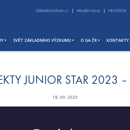
ZákladníVýzkum.cz
Aktuální výzvy
HELPDESK
RY
SVĚT ZÁKLADNÍHO VÝZKUMU
O GA ČR
KONTAKTY
EKTY JUNIOR STAR 2023 – II
18. 09. 2023