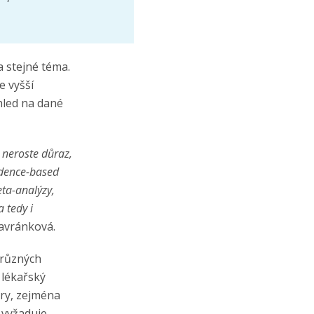
a stejné téma.
e vyšší
ohled na dané
 neroste důraz,
vidence-based
ta-analýzy,
 tedy i
Havránková.
 různých
 lékařský
ory, zejména
 vyžaduje