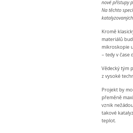
nové přístupy 
Na těchto spec
katalyzovaných
Kromě klasick
materiálů bud
mikroskopie um
– tedy v čase 
Vědecký tým p
z vysoké tech
Projekt by mo
přeměně maxim
vznik nežádou
takové kataly
teplot.