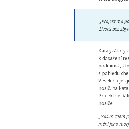
„
Projekt má po
životu bez zby
Katalyzátory z
k dosažení re
podmínek, kter
z pohledu che
Veselého je zj
nosič, na kata
Projekt se dá
nosiče.
„
Naším cílem je
mění jeho morfo