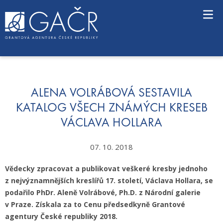
S
k
i
p
t
o
c
o
n
ALENA VOLRÁBOVÁ SESTAVILA
t
KATALOG VŠECH ZNÁMÝCH KRESEB
e
VÁCLAVA HOLLARA
n
t
07. 10. 2018
Vědecky zpracovat a publikovat veškeré kresby jednoho
z nejvýznamnějších kreslířů 17. století, Václava Hollara, se
podařilo PhDr. Aleně Volrábové, Ph.D. z Národní galerie
v Praze. Získala za to Cenu předsedkyně Grantové
agentury České republiky 2018.