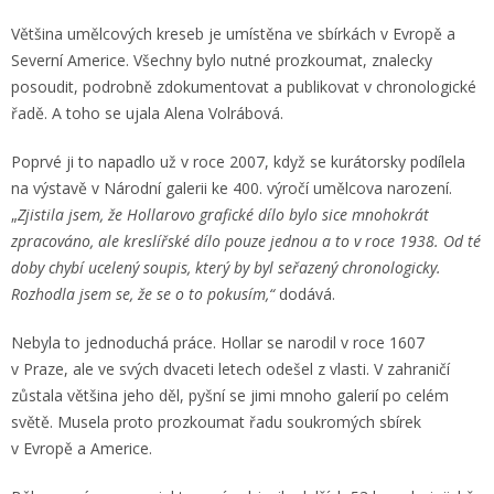
Většina umělcových kreseb je umístěna ve sbírkách v Evropě a
Severní Americe. Všechny bylo nutné prozkoumat, znalecky
posoudit, podrobně zdokumentovat a publikovat v chronologické
řadě. A toho se ujala Alena Volrábová.
Poprvé ji to napadlo už v roce 2007, když se kurátorsky podílela
na výstavě v Národní galerii ke 400. výročí umělcova narození.
„
Zjistila jsem, že Hollarovo grafické dílo bylo sice mnohokrát
zpracováno, ale kreslířské dílo pouze jednou a to v roce 1938. Od té
doby chybí ucelený soupis, který by byl seřazený chronologicky.
Rozhodla jsem se, že se o to pokusím,“
dodává.
Nebyla to jednoduchá práce. Hollar se narodil v roce 1607
v Praze, ale ve svých dvaceti letech odešel z vlasti. V zahraničí
zůstala většina jeho děl, pyšní se jimi mnoho galerií po celém
světě. Musela proto prozkoumat řadu soukromých sbírek
v Evropě a Americe.