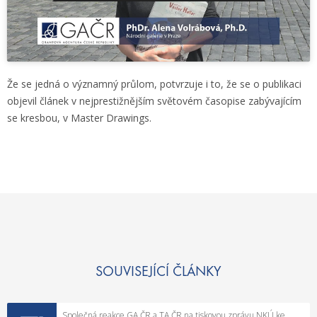
Že se jedná o významný průlom, potvrzuje i to, že se o publikaci
objevil článek v nejprestižnějším světovém časopise zabývajícím
se kresbou, v Master Drawings.
SOUVISEJÍCÍ ČLÁNKY
Společná reakce GA ČR a TA ČR na tiskovou zprávu NKÚ ke