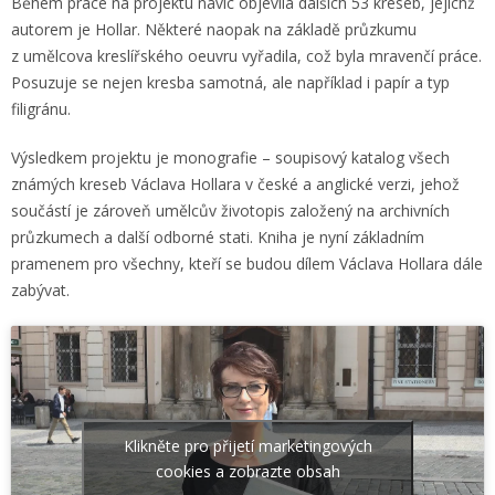
Během práce na projektu navíc objevila dalších 53 kreseb, jejichž
autorem je Hollar. Některé naopak na základě průzkumu
z umělcova kreslířského oeuvru vyřadila, což byla mravenčí práce.
Posuzuje se nejen kresba samotná, ale například i papír a typ
filigránu.
Výsledkem projektu je monografie – soupisový katalog všech
známých kreseb Václava Hollara v české a anglické verzi, jehož
součástí je zároveň umělcův životopis založený na archivních
průzkumech a další odborné stati. Kniha je nyní základním
pramenem pro všechny, kteří se budou dílem Václava Hollara dále
zabývat.
Klikněte pro přijetí marketingových
cookies a zobrazte obsah