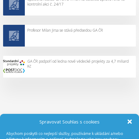
kontrolní akci č. 24/17
Profesor Milan Jirsa se stává předsedou GA ČR
GA ČR podpoří od ledna nové vědecké projekty za 4,7 miliard
Kč
Spravovat Souhlas s cookies
Abychom poskytli co nejlepší služby, používáme k ukládání a/nebo
ODEBÍREJTE NOVINKY Z GA ČR