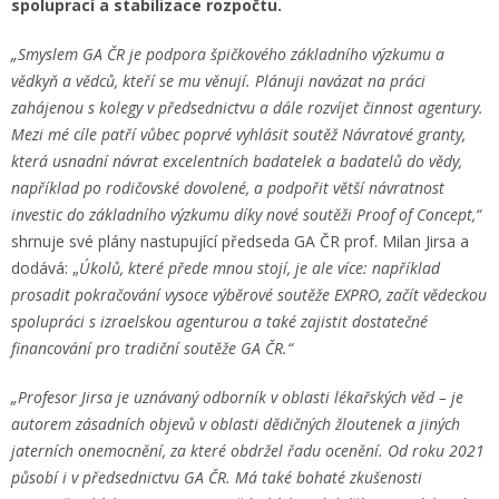
spoluprací a stabilizace rozpočtu.
„Smyslem GA ČR je podpora špičkového základního výzkumu a
vědkyň a vědců, kteří se mu věnují. Plánuji navázat na práci
zahájenou s kolegy v předsednictvu a dále rozvíjet činnost agentury.
Mezi mé cíle patří vůbec poprvé vyhlásit soutěž Návratové granty,
která usnadní návrat excelentních badatelek a badatelů do vědy,
například po rodičovské dovolené, a podpořit větší návratnost
investic do základního výzkumu díky nové soutěži Proof of Concept,“
shrnuje své plány nastupující předseda GA ČR prof. Milan Jirsa a
dodává: „
Úkolů, které přede mnou stojí, je ale více: například
prosadit pokračování vysoce výběrové soutěže EXPRO, začít vědeckou
spolupráci s izraelskou agenturou a také zajistit dostatečné
financování pro tradiční soutěže GA ČR.“
„Profesor Jirsa je uznávaný odborník v oblasti lékařských věd – je
autorem zásadních objevů v oblasti dědičných žloutenek a jiných
jaterních onemocnění, za které obdržel řadu ocenění. Od roku 2021
působí i v předsednictvu GA ČR. Má také bohaté zkušenosti