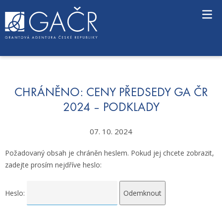
S
k
i
p
t
o
c
o
n
CHRÁNĚNO: CENY PŘEDSEDY GA ČR
t
2024 – PODKLADY
e
n
07. 10. 2024
t
Požadovaný obsah je chráněn heslem. Pokud jej chcete zobrazit,
zadejte prosím nejdříve heslo:
Heslo: