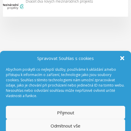
Dvacet dva nových mezinárodních projektů
Spravovat Souhlas s cookies
Abychom poskytli co nejlepší služby, používáme k ukládání a/nebo
ODEBÍREJTE NOVINKY Z GA ČR
přístupu k informacím o zařízení, technologie jako jsou soubory
cookies. Souhlas s těmito technologiemi nám umožní zpracovávat
údaje, jako je chování při procházení nebo jedinečná ID na tomto webu.
Nesouhlas nebo odvolání souhlasu může nepříznivě ovlivnit určité
vlastnosti a funkce.
Přijmout
Odmítnout vše
Prohlášení o přístupnosti