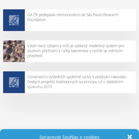
GA ČR podepsala memorandum se São Paulo Research
Foundation
Vztah mezi rybami a mlži je výborný modelový systém pro
studium přežívání a rizika koextinkce v rychle se měnícím
prostředí
Oznámení o výsledcích společné výzvy k podávání rakousko-
českých projektů hodnocených na principu LA v základním
výzkumu 2019
Spravovat Souhlas s cookies