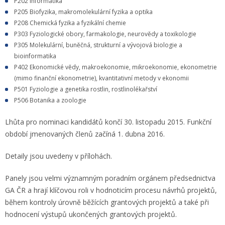
P202 Informatika
P205 Biofyzika, makromolekulární fyzika a optika
P208 Chemická fyzika a fyzikální chemie
P303 Fyziologické obory, farmakologie, neurovědy a toxikologie
P305 Molekulární, buněčná, strukturní a vývojová biologie a
bioinformatika
P402 Ekonomické vědy, makroekonomie, mikroekonomie, ekonometrie
(mimo finanční ekonometrie), kvantitativní metody v ekonomii
P501 Fyziologie a genetika rostlin, rostlinolékařství
P506 Botanika a zoologie
Lhůta pro nominaci kandidátů končí 30. listopadu 2015. Funkční
období jmenovaných členů začíná 1. dubna 2016.
Detaily jsou uvedeny v přílohách.
Panely jsou velmi významným poradním orgánem předsednictva
GA ČR a hrají klíčovou roli v hodnoticím procesu návrhů projektů,
během kontroly úrovně běžících grantových projektů a také při
hodnocení výstupů ukončených grantových projektů.