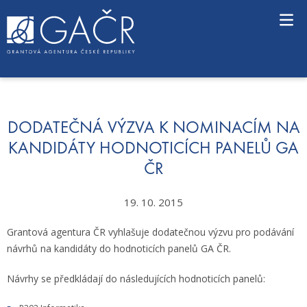
S
k
i
p
t
o
c
o
n
DODATEČNÁ VÝZVA K NOMINACÍM NA
t
KANDIDÁTY HODNOTICÍCH PANELŮ GA
e
ČR
n
t
19. 10. 2015
Grantová agentura ČR vyhlašuje dodatečnou výzvu pro podávání
návrhů na kandidáty do hodnoticích panelů GA ČR.
Návrhy se předkládají do následujících hodnoticích panelů: