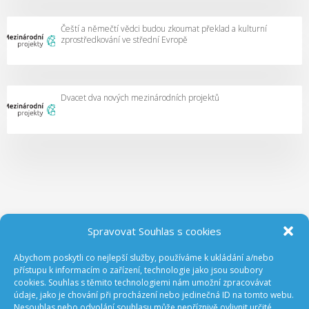
Čeští a němečtí vědci budou zkoumat překlad a kulturní
zprostředkování ve střední Evropě
Dvacet dva nových mezinárodních projektů
Spravovat Souhlas s cookies
Abychom poskytli co nejlepší služby, používáme k ukládání a/nebo
ODEBÍREJTE NOVINKY Z GA ČR
přístupu k informacím o zařízení, technologie jako jsou soubory
cookies. Souhlas s těmito technologiemi nám umožní zpracovávat
údaje, jako je chování při procházení nebo jedinečná ID na tomto webu.
Nesouhlas nebo odvolání souhlasu může nepříznivě ovlivnit určité