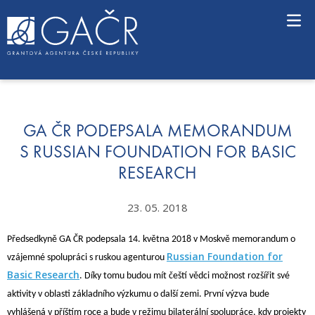
S
k
i
p
t
o
c
o
n
GA ČR PODEPSALA MEMORANDUM
t
S RUSSIAN FOUNDATION FOR BASIC
e
RESEARCH
n
t
23. 05. 2018
Předsedkyně GA ČR podepsala 14. května 2018 v Moskvě memorandum o
Russian Foundation for
vzájemné spolupráci s ruskou agenturou
Basic Research
. Díky tomu budou mít čeští vědci možnost rozšířit své
aktivity v oblasti základního výzkumu o další zemi. První výzva bude
vyhlášená v příštím roce a bude v režimu bilaterální spolupráce, kdy projekty