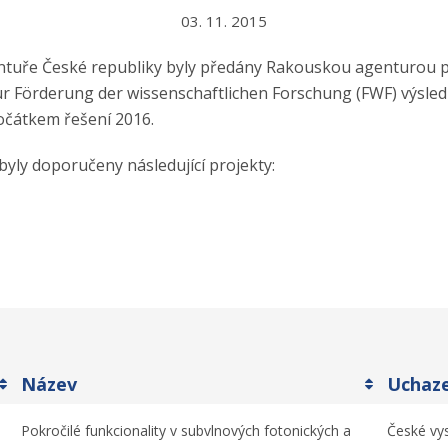
03. 11. 2015
ntuře České republiky byly předány Rakouskou agenturou 
r Förderung der wissenschaftlichen Forschung (FWF) výsle
očátkem řešení 2016.
byly doporučeny následující projekty:
Název
Uchaz
Pokročilé funkcionality v subvlnových fotonických a
České vys