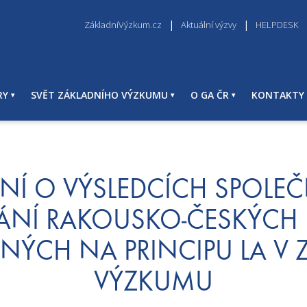
ZákladníVýzkum.cz
Aktuální výzvy
HELPDESK
RY
SVĚT ZÁKLADNÍHO VÝZKUMU
O GA ČR
KONTAKTY
Í O VÝSLEDCÍCH SPOLEČ
ÁNÍ RAKOUSKO-ČESKÝCH 
ÝCH NA PRINCIPU LA V 
VÝZKUMU