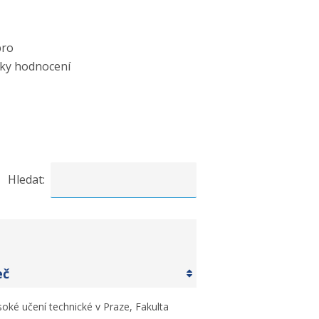
pro
dky hodnocení
Hledat:
eč
oké učení technické v Praze, Fakulta