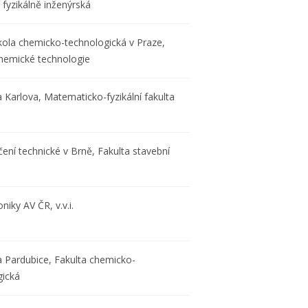
 fyzikálně inženýrská
kola chemicko-technologická v Praze,
chemické technologie
a Karlova, Matematicko-fyzikální fakulta
ení technické v Brně, Fakulta stavební
niky AV ČR, v.v.i.
a Pardubice, Fakulta chemicko-
gická