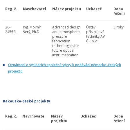
Reg. č.
Navrhovatel
Název projektu
Uchazeč
Doba
řešení
26-
Ing. Mojmír
Advanced design
Ústav
3 roky
24550L
Šerý, Ph.D.
and atmospheric
přístrojové
pressure
techniky AV
fabrication
ČR, v.v.i.
technologies for
future optical
instrumentation
Oznámení o výsledcích společné výzvy k podávání německo-českých
projektů
Rakousko-české projekty
Reg. č.
Navrhovatel
Název
Uchazeč
Doba
projektu
řešení