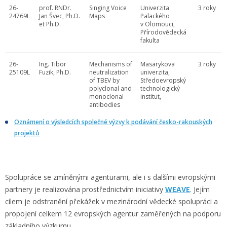
26-
prof. RNDr.
Singing Voice
Univerzita
3 roky
24769L
Jan Švec, Ph.D.
Maps
Palackého
et Ph.D.
v Olomouci,
Přírodovědecká
fakulta
26-
Ing. Tibor
Mechanisms of
Masarykova
3 roky
25109L
Fuzik, Ph.D.
neutralization
univerzita,
of TBEV by
Středoevropský
polyclonal and
technologický
monoclonal
institut,
antibodies
Oznámení o výsledcích společné výzvy k podávání česko-rakouských
projektů
Spolupráce se zmíněnými agenturami, ale i s dalšími evropskými
partnery je realizována prostřednictvím iniciativy
WEAVE
. Jejím
cílem je odstranění překážek v mezinárodní vědecké spolupráci a
propojení celkem 12 evropských agentur zaměřených na podporu
základního výzkumu.