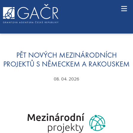
S
k
i
p
t
o
c
o
n
PĚT NOVÝCH MEZINÁRODNÍCH
t
PROJEKTŮ S NĚMECKEM A RAKOUSKEM
e
n
08. 04. 2026
t