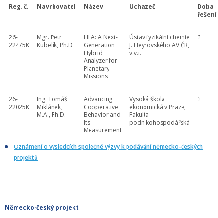
Reg. č.
Navrhovatel
Název
Uchazeč
Doba
řešení
26-
Mgr. Petr
LILA: A Next-
Ústav fyzikální chemie
3
22475K
Kubelík, Ph.D.
Generation
J. Heyrovského AV ČR,
Hybrid
v.v.i.
Analyzer for
Planetary
Missions
26-
Ing. Tomáš
Advancing
Vysoká škola
3
22025K
Miklánek,
Cooperative
ekonomická v Praze,
M.A., Ph.D.
Behavior and
Fakulta
Its
podnikohospodářská
Measurement
Oznámení o výsledcích společné výzvy k podávání německo-českých
projektů
Německo-český projekt