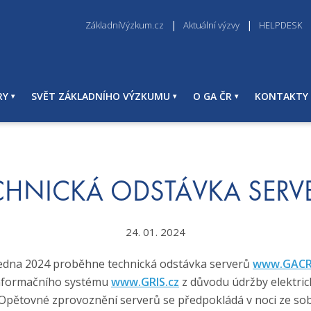
ZákladníVýzkum.cz
Aktuální výzvy
HELPDESK
RY
SVĚT ZÁKLADNÍHO VÝZKUMU
O GA ČR
KONTAKTY
CHNICKÁ ODSTÁVKA SERV
24. 01. 2024
ledna 2024 proběhne technická odstávka serverů
www.GACR
nformačního systému
www.GRIS.cz
z důvodu údržby elektric
Opětovné zprovoznění serverů se předpokládá v noci ze sob