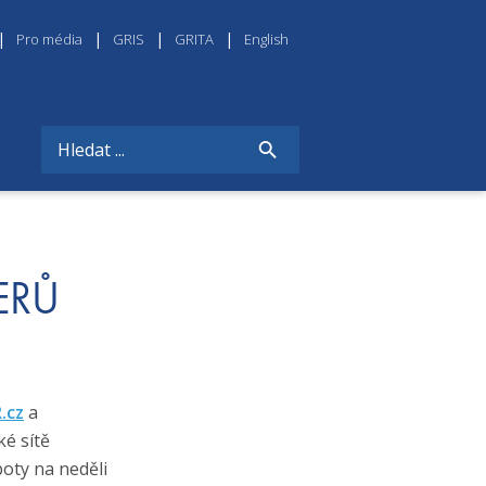
Pro média
GRIS
GRITA
English
ERŮ
.cz
a
ké sítě
oty na neděli