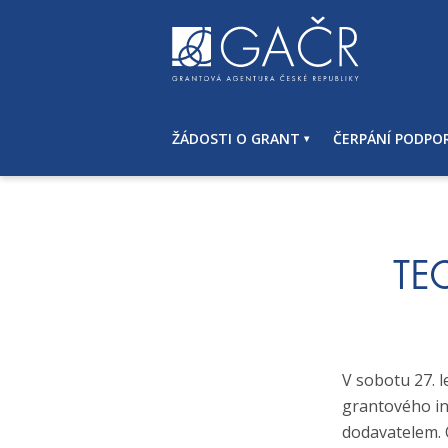
S
k
i
p
t
o
ŽÁDOSTI O GRANT
ČERPÁNÍ PODPO
c
o
n
t
e
n
TE
t
V sobotu 27. 
grantového i
dodavatelem. 