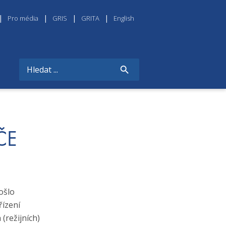
Pro média
GRIS
GRITA
English
ČE
ošlo
řízení
 (režijních)