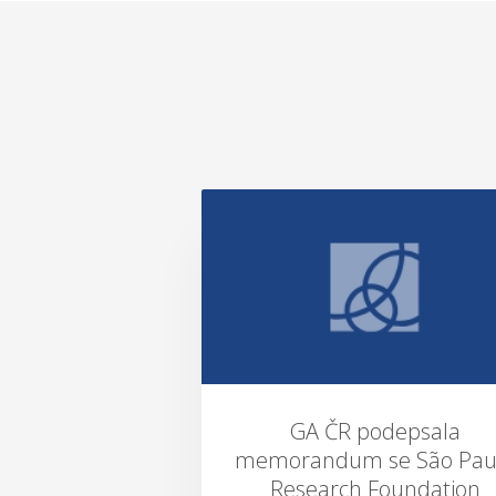
GA ČR podepsala
memorandum se São Pau
Research Foundation