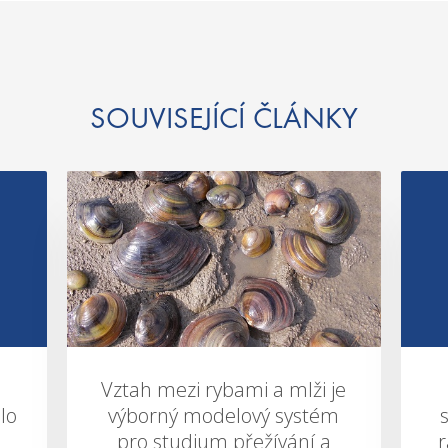
SOUVISEJÍCÍ ČLÁNKY
Vztah mezi rybami a mlži je
lo
výborný modelový systém
pro studium přežívání a
r