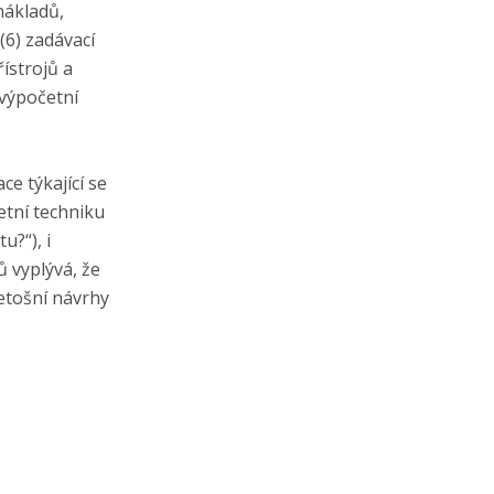
 nákladů,
(6) zadávací
ístrojů a
 výpočetní
e týkající se
etní techniku
u?“), i
ů vyplývá, že
letošní návrhy