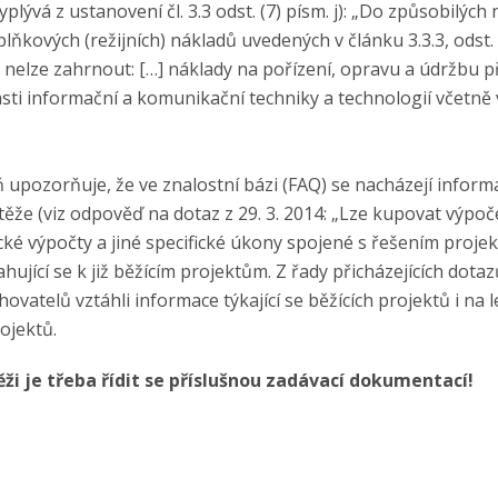
yplývá z ustanovení čl. 3.3 odst. (7) písm. j): „Do způsobilých
lňkových (režijních) nákladů uvedených v článku 3.3.3, odst. 
nelze zahrnout: […] náklady na pořízení, opravu a údržbu př
asti informační a komunikační techniky a technologií včetně
upozorňuje, že ve znalostní bázi (FAQ) se nacházejí informac
ěže (viz odpověď na dotaz z 29. 3. 2014: „Lze kupovat výpoč
é výpočty a jiné specifické úkony spojené s řešením projekt
hující se k již běžícím projektům. Z řady přicházejících dotaz
hovatelů vztáhli informace týkající se běžících projektů i na 
ojektů.
ži je třeba řídit se příslušnou zadávací dokumentací!