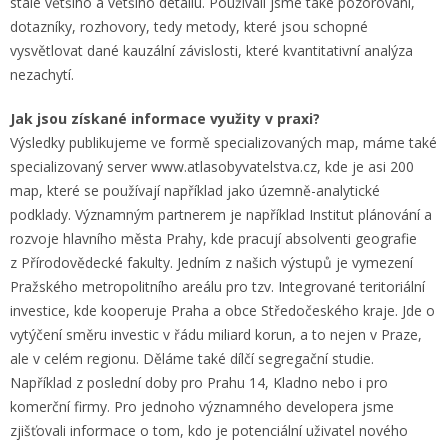
stále většího a většího detailu. Používali jsme také pozorování,
dotazníky, rozhovory, tedy metody, které jsou schopné
vysvětlovat dané kauzální závislosti, které kvantitativní analýza
nezachytí.
Jak jsou získané informace využity v praxi?
Výsledky publikujeme ve formě specializovaných map, máme také
specializovaný server www.atlasobyvatelstva.cz, kde je asi 200
map, které se používají například jako územně-analytické
podklady. Významným partnerem je například Institut plánování a
rozvoje hlavního města Prahy, kde pracují absolventi geografie
z Přírodovědecké fakulty. Jedním z našich výstupů je vymezení
Pražského metropolitního areálu pro tzv. Integrované teritoriální
investice, kde kooperuje Praha a obce Středočeského kraje. Jde o
vytýčení směru investic v řádu miliard korun, a to nejen v Praze,
ale v celém regionu. Děláme také dílčí segregační studie.
Například z poslední doby pro Prahu 14, Kladno nebo i pro
komerční firmy. Pro jednoho významného developera jsme
zjišťovali informace o tom, kdo je potenciální uživatel nového