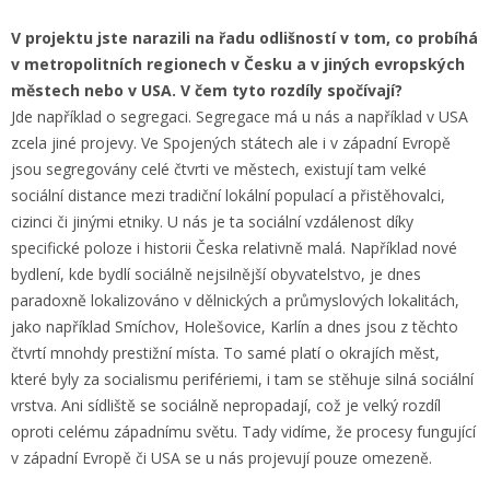
V projektu jste narazili na řadu odlišností v tom, co probíhá
v metropolitních regionech v Česku a v jiných evropských
městech nebo v USA. V čem tyto rozdíly spočívají?
Jde například o segregaci. Segregace má u nás a například v USA
zcela jiné projevy. Ve Spojených státech ale i v západní Evropě
jsou segregovány celé čtvrti ve městech, existují tam velké
sociální distance mezi tradiční lokální populací a přistěhovalci,
cizinci či jinými etniky. U nás je ta sociální vzdálenost díky
specifické poloze i historii Česka relativně malá. Například nové
bydlení, kde bydlí sociálně nejsilnější obyvatelstvo, je dnes
paradoxně lokalizováno v dělnických a průmyslových lokalitách,
jako například Smíchov, Holešovice, Karlín a dnes jsou z těchto
čtvrtí mnohdy prestižní místa. To samé platí o okrajích měst,
které byly za socialismu perifériemi, i tam se stěhuje silná sociální
vrstva. Ani sídliště se sociálně nepropadají, což je velký rozdíl
oproti celému západnímu světu. Tady vidíme, že procesy fungující
v západní Evropě či USA se u nás projevují pouze omezeně.