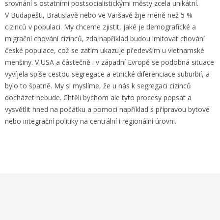
srovnání s ostatními postsocialistickými městy zcela unikátní.
V Budapešti, Bratislavě nebo ve Varšavě žije méně než 5 %
cizinců v populaci. My chceme zjistit, jaké je demografické a
migrační chování cizinců, zda například budou imitovat chování
české populace, což se zatím ukazuje především u vietnamské
menšiny. V USA a částečně i v západní Evropě se podobná situace
vyvíjela spíše cestou segregace a etnické diferenciace suburbií, a
bylo to špatně. My si myslíme, že u nás k segregaci cizinců
docházet nebude. Chtěli bychom ale tyto procesy popsat a
vysvětlit hned na počátku a pomoci například s přípravou bytové
nebo integrační politiky na centrální i regionální úrovni.