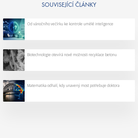
SOUVISEJÍCÍ ČLÁNKY
Od vánočního večírku ke kontrole umělé inteligence
Biotechnologie otevírá nové možnosti recyklace betonu
Matematika odhalí, kdy unavený most potřebuje doktora