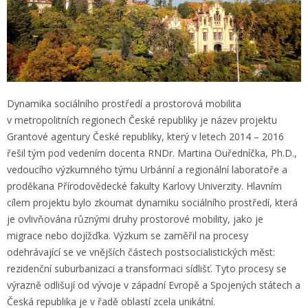
Dynamika sociálního prostředí a prostorová mobilita
v metropolitních regionech České republiky je název projektu
Grantové agentury České republiky, který v letech 2014 – 2016
řešil tým pod vedením docenta RNDr. Martina Ouředníčka, Ph.D.,
vedoucího výzkumného týmu Urbánní a regionální laboratoře a
proděkana Přírodovědecké fakulty Karlovy Univerzity. Hlavním
cílem projektu bylo zkoumat dynamiku sociálního prostředí, která
je ovlivňována různými druhy prostorové mobility, jako je
migrace nebo dojížďka. Výzkum se zaměřil na procesy
odehrávající se ve vnějších částech postsocialistických měst:
rezidenční suburbanizaci a transformaci sídlišť. Tyto procesy se
výrazně odlišují od vývoje v západní Evropě a Spojených státech a
Česká republika je v řadě oblastí zcela unikátní.