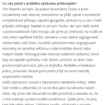
Co vás ještě v průběhu výzkumu překvapilo?
Tím hlavním asi bylo, že pokud zkoumáme Česko a post-
socialistický svět obecně, nemůžeme se příliš opírat o teoretické
a myšlenkové přístupy západní geografie, protože ty u nás v řadě
případů nefungují. Neplatí to jen pro Česko, ale i pro další země
v postsocialistické části Evropy. Jak jsme již zmiňoval, na rozdíl od
USA nebo například Paříže, nemáme u nás žádná segregovaná
města nebo celé čtvrti. Sociálně vyloučené nebo segregované
komunity se vytvářejí většinou v mikroměřítku domů nebo
malých lokalit. Nefungují také metody tradičních výzkumů, které
byly na západě využívány v 60. letech, protože se dnes řada
prostorových procesů, jako je dojížďka, flexibilita a lokalizace
práce, posunula. Museli jsme proto přijít na nové metody
empirického měření.
Další zajímavost souvisí s takzvanými satelitními městy. Velká
část médií a odborníků se na ně dívá jako na rakovinu našich
měst. My jsme zde zkoumali sociální prostředí a ukázalo se, že
v nich existuje vysoká sociální soudržnost. Zjistili jsme, že jsou
tam lidé velmi aktivní. Zakládají spolky, přicházejí s novými