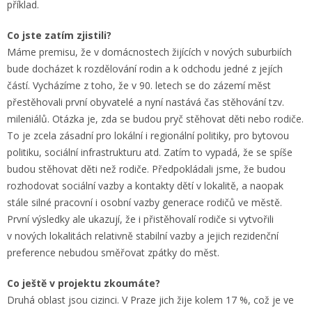
příklad.
Co jste zatím zjistili?
Máme premisu, že v domácnostech žijících v nových suburbiích
bude docházet k rozdělování rodin a k odchodu jedné z jejích
částí. Vycházíme z toho, že v 90. letech se do zázemí měst
přestěhovali první obyvatelé a nyní nastává čas stěhování tzv.
mileniálů. Otázka je, zda se budou pryč stěhovat děti nebo rodiče.
To je zcela zásadní pro lokální i regionální politiky, pro bytovou
politiku, sociální infrastrukturu atd. Zatím to vypadá, že se spíše
budou stěhovat děti než rodiče. Předpokládali jsme, že budou
rozhodovat sociální vazby a kontakty dětí v lokalitě, a naopak
stále silné pracovní i osobní vazby generace rodičů ve městě.
První výsledky ale ukazují, že i přistěhovalí rodiče si vytvořili
v nových lokalitách relativně stabilní vazby a jejich rezidenční
preference nebudou směřovat zpátky do měst.
Co ještě v projektu zkoumáte?
Druhá oblast jsou cizinci. V Praze jich žije kolem 17 %, což je ve