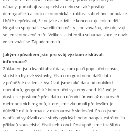
nápady, pomáhají zastupitelstvu nebo se také posiluje
demografická a socio-ekonomická struktura suburbánní populace.
Určitě nepřekvapí, že nejvíce aktivit se koncentruje kolem dětí.
Negativa spojená se satelitními městy jsou závažná, ale objevují
se jen v omezené míře. Velikost a intenzita suburbanizace je navíc
ve srovnání se Západem malá.
Jakým způsobem jste pro svůj výzkum získávali
informace?
Základem jsou kvantitativní data, kam patří populační census,
statistika bytové výstavby, čísla o migraci nebo další data
z průběžné evidence. Využívali jsme také data od mobilních
operátorů, geografické informační systémy apod. Klíčové je
dostat se postupně přes data na národní úrovni až na úroveň
metropolitních regionů, které jsme zkoumali především. Je
důležité mít informace z mikroúrovně sledování. Proto jsme
například využívali case study typických nebo naopak extrémních
příkladů sousedství, čtvrtí nebo obcí. Postupně jsme tak šli do