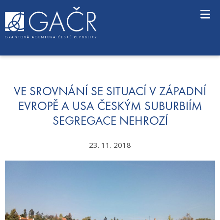
S
k
i
p
t
o
c
o
n
VE SROVNÁNÍ SE SITUACÍ V ZÁPADNÍ
t
EVROPĚ A USA ČESKÝM SUBURBIÍM
e
SEGREGACE NEHROZÍ
n
t
23. 11. 2018