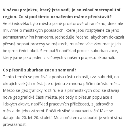
V názvu projektu, který jste vedl, je sousloví metropolitní
region. Co si pod tímto označením máme představit?
Ve středověku bylo město jasně prostorově ohraničeno, dnes ale
mluvíme o městských populacích, které jsou rozptýlené za jeho
administrativními hranicemi. Jednoduše řečeno, abychom dokázali
přesně popsat procesy ve městech, musíme více zkoumat jejich
bezprostřední okolí. Sem patří například proces suburbanizace,
který jsme jako jeden z klíčových v našem projektu zkoumali.
Co přesně suburbanizace znamená?
Tento termín se používá k popisu růstu oblastí, tzv. suburbií, na
okrajích velkých měst. Jde o jednu z mnoha příčin nárůstu měst.
Město se geograficky rozšiřuje a z příměstských obcí se stávají
nové geografické části města. Jde tedy o přesun populace a
lidských aktivit, například pracovních příležitostí, z jádrového
města do jeho zázemí. Počátek silné suburbanizační fáze se
datuje do 20. let 20. století. Mezi městem a suburbii je velmi silná
provázanost.