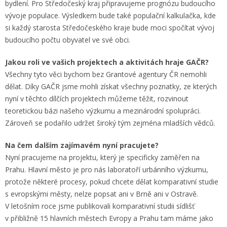
bydlení. Pro Středočeský kraj připravujeme prognózu budoucího
vývoje populace. Výsledkem bude také populační kalkulačka, kde
si každý starosta Středočeského kraje bude moci spočítat vývoj
budoucího počtu obyvatel ve své obci.
Jakou roli ve vašich projektech a aktivitách hraje GAČR?
Všechny tyto věci bychom bez Grantové agentury ČR nemohli
dělat. Díky GAČR jsme mohli získat všechny poznatky, ze kterých
nyní v těchto dílčích projektech můžeme těžit, rozvinout
teoretickou bázi našeho výzkumu a mezinárodní spolupráci.
Zároveň se podařilo udržet široký tým zejména mladších vědců.
Na čem dalším zajímavém nyní pracujete?
Nyní pracujeme na projektu, který je specificky zaměřen na
Prahu. Hlavní město je pro nás laboratoří urbánního výzkumu,
protože některé procesy, pokud chcete dělat komparativní studie
s evropskými městy, nelze popsat ani v Brně ani v Ostravě.
V letošním roce jsme publikovali komparativní studii sídlišť
v přibližně 15 hlavních městech Evropy a Prahu tam máme jako