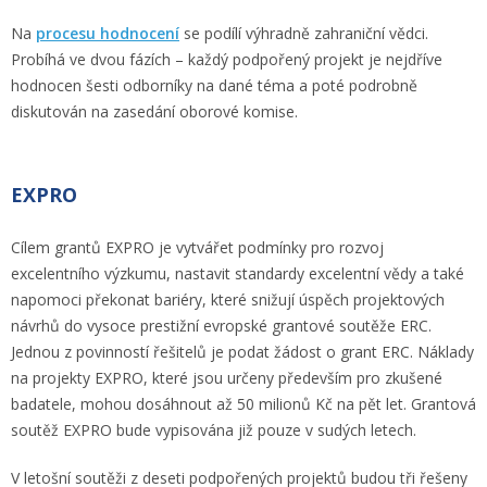
Na
procesu hodnocení
se podílí výhradně zahraniční vědci.
Probíhá ve dvou fázích – každý podpořený projekt je nejdříve
hodnocen šesti odborníky na dané téma a poté podrobně
diskutován na zasedání oborové komise.
EXPRO
Cílem grantů EXPRO je vytvářet podmínky pro rozvoj
excelentního výzkumu, nastavit standardy excelentní vědy a také
napomoci překonat bariéry, které snižují úspěch projektových
návrhů do vysoce prestižní evropské grantové soutěže ERC.
Jednou z povinností řešitelů je podat žádost o grant ERC. Náklady
na projekty EXPRO, které jsou určeny především pro zkušené
badatele, mohou dosáhnout až 50 milionů Kč na pět let. Grantová
soutěž EXPRO bude vypisována již pouze v sudých letech.
V letošní soutěži z deseti podpořených projektů budou tři řešeny