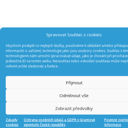
Spravovat Souhlas s cookies
Abychom poskytli co nejlepší služby, používáme k ukládání a/nebo přístupu
informacím o zařízení, technologie jako jsou soubory cookies. Souhlas s tě
technologiemi nám umožní zpracovávat údaje, jako je chování při procház
jedinečná ID na tomto webu. Nesouhlas nebo odvolání souhlasu může nepř
ovlivnit určité vlastnosti a funkce.
Přijmout
Odmítnout vše
Zobrazit předvolby
Zásady
Ochrana osobních údajů a GDPR v Grantové
Povinně zveře
cookies
agentuře České republiky
informace