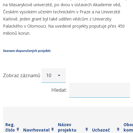
na Masarykově univerzitě, po dvou v ústavech Akademie věd,
Českém vysokém učením technickém v Praze a na Univerzitě
Karlově. Jeden grant byl také udělen vědcům z Univerzity
Palackého v Olomouci. Na uvedené projekty poputuje přes 450
milionů korun.
Seznam doporučených projektů
Zobraz záznamů
Hledat:
Reg.
Název
Obo
číslo
Navrhovatel
projektu
Uchazeč
kom