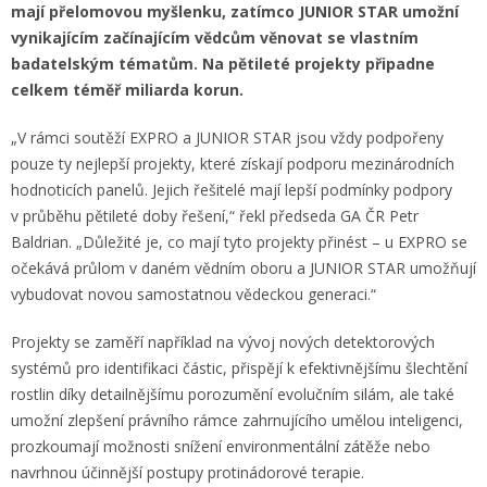
mají přelomovou myšlenku, zatímco JUNIOR STAR umožní
vynikajícím začínajícím vědcům věnovat se vlastním
badatelským tématům. Na pětileté projekty připadne
celkem téměř miliarda korun.
„V rámci soutěží EXPRO a JUNIOR STAR jsou vždy podpořeny
pouze ty nejlepší projekty, které získají podporu mezinárodních
hodnoticích panelů. Jejich řešitelé mají lepší podmínky podpory
v průběhu pětileté doby řešení,“ řekl předseda GA ČR Petr
Baldrian. „Důležité je, co mají tyto projekty přinést – u EXPRO se
očekává průlom v daném vědním oboru a JUNIOR STAR umožňují
vybudovat novou samostatnou vědeckou generaci.“
Projekty se zaměří například na vývoj nových detektorových
systémů pro identifikaci částic, přispějí k efektivnějšímu šlechtění
rostlin díky detailnějšímu porozumění evolučním silám, ale také
umožní zlepšení právního rámce zahrnujícího umělou inteligenci,
prozkoumají možnosti snížení environmentální zátěže nebo
navrhnou účinnější postupy protinádorové terapie.