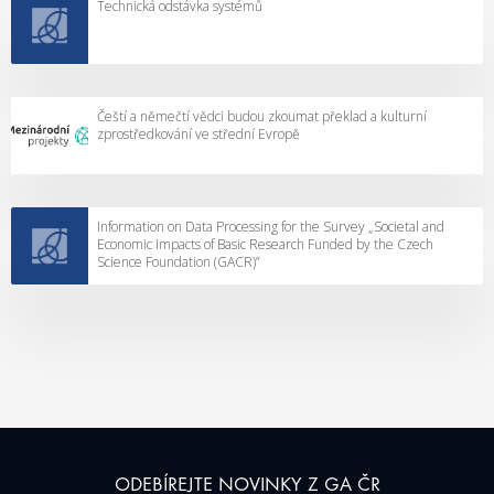
Technická odstávka systémů
Čeští a němečtí vědci budou zkoumat překlad a kulturní
zprostředkování ve střední Evropě
Information on Data Processing for the Survey „Societal and
Economic Impacts of Basic Research Funded by the Czech
Science Foundation (GACR)”
ODEBÍREJTE NOVINKY Z GA ČR