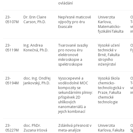
ovládání
23-
Dr. Erin Claire
Nepřesné maticové
Univerzita
O
05107M
Carson, Ph.D.
výpočty pro éru
Karlova,
T
Exascale
Matematicko-
v
fyzikální fakulta
i
23-
Ing. Andrea
Tvarované svazky
Vysoké učení
O
05119M
Konečná, Ph.D.
pro novou éru
technické v
F
elektronové
Brně, Fakulta
mikroskopie a
strojního
spektroskopie
inženýrství
23-
doc. Ing. Ondřej
Vysocepevné a
Vysoká škola
O
05194M
Jankovský, Ph.D.
voděodolné MOC
chemicko-
T
kompozity se
technologická v
v
sekundárními plnivy:
Praze, Fakulta
i
příspěvek 2D
chemické
uhlíkových
technologie
nanomateriálů a
jejich kombinací
23-
doc. PhDr.
Zdánlivá přesnost v
Univerzita
O
05227M
Zuzana Iršová
meta-analýze
Karlova, Fakulta
S