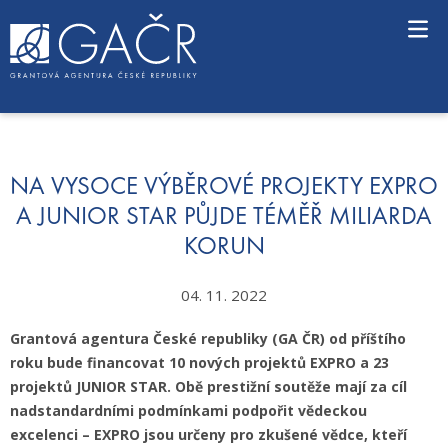
S
k
i
p
t
o
c
o
n
NA VYSOCE VÝBĚROVÉ PROJEKTY EXPRO
t
A JUNIOR STAR PŮJDE TÉMĚŘ MILIARDA
e
KORUN
n
t
04. 11. 2022
Grantová agentura České republiky (GA ČR) od příštího
roku bude financovat 10 nových projektů EXPRO a 23
projektů JUNIOR STAR. Obě prestižní soutěže mají za cíl
nadstandardními podmínkami podpořit vědeckou
excelenci – EXPRO jsou určeny pro zkušené vědce, kteří