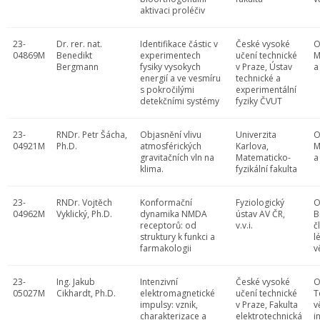
aktivaci proléčiv
23-
Dr. rer. nat.
Identifikace částic v
České vysoké
O
04869M
Benedikt
experimentech
učení technické
M
Bergmann
fysiky vysokych
v Praze, Ústav
a
energií a ve vesmíru
technické a
s pokročilými
experimentální
detekčními systémy
fyziky ČVUT
23-
RNDr. Petr Šácha,
Objasnění vlivu
Univerzita
O
04921M
Ph.D.
atmosférických
Karlova,
M
gravitačních vln na
Matematicko-
a
klima.
fyzikální fakulta
23-
RNDr. Vojtěch
Konformační
Fyziologický
O
04962M
Vyklický, Ph.D.
dynamika NMDA
ústav AV ČR,
B
receptorů: od
v.v.i.
č
struktury k funkci a
l
farmakologii
v
23-
Ing. Jakub
Intenzivní
České vysoké
O
05027M
Cikhardt, Ph.D.
elektromagnetické
učení technické
T
impulsy: vznik,
v Praze, Fakulta
v
charakterizace a
elektrotechnická
i