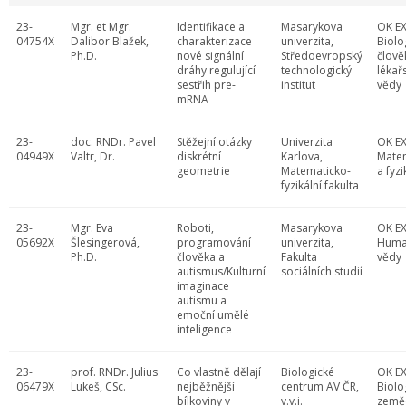
23-
Mgr. et Mgr.
Identifikace a
Masarykova
OK EX
04754X
Dalibor Blažek,
charakterizace
univerzita,
Biolo
Ph.D.
nové signální
Středoevropský
člově
dráhy regulující
technologický
lékař
sestřih pre-
institut
vědy
mRNA
23-
doc. RNDr. Pavel
Stěžejní otázky
Univerzita
OK EX
04949X
Valtr, Dr.
diskrétní
Karlova,
Mate
geometrie
Matematicko-
a fyzi
fyzikální fakulta
23-
Mgr. Eva
Roboti,
Masarykova
OK EX
05692X
Šlesingerová,
programování
univerzita,
Huma
Ph.D.
člověka a
Fakulta
vědy
autismus/Kulturní
sociálních studií
imaginace
autismu a
emoční umělé
inteligence
23-
prof. RNDr. Julius
Co vlastně dělají
Biologické
OK EX
06479X
Lukeš, CSc.
nejběžnější
centrum AV ČR,
Biolo
bílkoviny v
v.v.i.
země