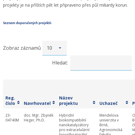
projekty je na příštích pět let připraveno přes půl miliardy korun.
Seznam doporučených projektů
Zobraz záznamů
Hledat:
Reg.
Název
číslo
Navrhovatel
projektu
Uchazeč
P
23-
doc. Mgr. Zbyněk
Hybridní
Mendelova
O
04740M
Heger, Ph.D.
biokompatibilní
univerzita v
B
nanokatalyzátory
Brně,
č
pro extracelulární
Agronomická
l
bioorthogonální
fakulta
v