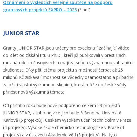
Oznámení o výsledcích veřejné soutěže na podporu
grantových projektů EXPRO – 2023
(*.pdf)
JUNIOR STAR
Granty JUNIOR STAR jsou určeny pro excelentní začínající vědce
do 8 let od získání titulu Ph.D., kteří již publikovali v prestižních
mezinárodních časopisech a mají za sebou významnou zahraniční
zkušenost. Díky pětiletému projektu s možností čerpat až 25
milionů Kč získávají možnost se vědecky osamostatnit a případně
založit i vlastní výzkumnou skupinu, která může do české vědy
přinést nová výzkumná témata.
Od příštího roku bude nově podpořeno celkem 23 projektů
JUNIOR STAR, z toho nejvíce jich bude řešeno na Univerzitě
Karlově (5 projektů), Českém vysokém učení technickém v Praze
(4 projekty), Vysoké škole chemicko-technologické v Praze (4
projekty) a v ústavech Akademie věd (3 projekty). Na tyto