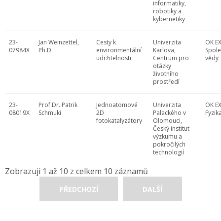
informatiky,
robotiky a
kybernetiky
23-
Jan Weinzettel,
Cesty k
Univerzita
OK EX
07984X
Ph.D.
environmentální
Karlova,
Spol
udržitelnosti
Centrum pro
vědy
otázky
životního
prostředí
23-
Prof.Dr. Patrik
Jednoatomové
Univerzita
OK EX
08019X
Schmuki
2D
Palackého v
Fyzik
fotokatalyzátory
Olomouci,
Český institut
výzkumu a
pokročilých
technologií
Zobrazuji 1 až 10 z celkem 10 záznamů
PŘEDCHOZÍ
DALŠÍ