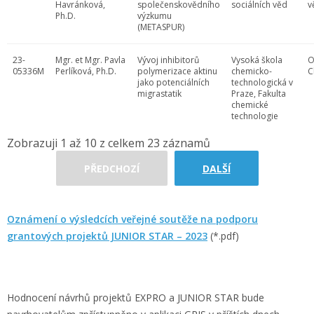
Havránková,
společenskovědního
sociálních věd
v
Ph.D.
výzkumu
(METASPUR)
23-
Mgr. et Mgr. Pavla
Vývoj inhibitorů
Vysoká škola
O
05336M
Perlíková, Ph.D.
polymerizace aktinu
chemicko-
C
jako potenciálních
technologická v
migrastatik
Praze, Fakulta
chemické
technologie
Zobrazuji 1 až 10 z celkem 23 záznamů
PŘEDCHOZÍ
DALŠÍ
Oznámení o výsledcích veřejné soutěže na podporu
grantových projektů JUNIOR STAR – 2023
(*.pdf)
Hodnocení návrhů projektů EXPRO a JUNIOR STAR bude