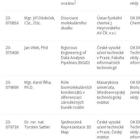
oceánu?
vědy
23-
Mgr. Jiří Dědeček,
Disociace
Ústav fyzikální
OK EX
07085X
CSc., DSc.
molekulárního
chemie J.
Chem
dusíku
Heyrovského
AV ČR, v.v.i.
23-
Jan Vitek, Phd
Rigorous
České vysoké
OK EX
07580X
Engineering of
učení technické
Techn
Data Analysis
v Praze, Fakulta
vědy 
Pipelines (RiGiD)
informačních
infor
technologií
23-
Mgr, Karel Říha,
Role
Masarykova
OK EX
07969X
Ph.D.
biomolekulárních
univerzita,
Biolo
kondenzátů v
Středoevropský
země
diferenciaci
technologický
vědy
zárodečných
institut
buněk rostlin
23-
Dr. rer. nat.
Sjednocená
České vysoké
OK EX
07973X
Torsten Sattler
Reprezentace 3D
učení technické
Techn
Map
v Praze, Český
vědy 
institut
infor