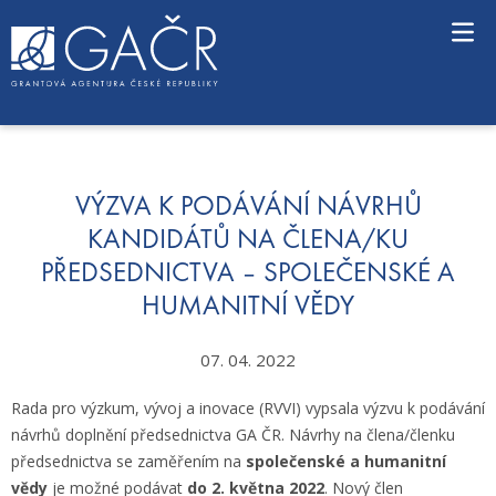
S
k
i
p
t
o
c
o
n
VÝZVA K PODÁVÁNÍ NÁVRHŮ
t
KANDIDÁTŮ NA ČLENA/KU
e
PŘEDSEDNICTVA – SPOLEČENSKÉ A
n
t
HUMANITNÍ VĚDY
07. 04. 2022
Rada pro výzkum, vývoj a inovace (RVVI) vypsala výzvu k podávání
návrhů doplnění předsednictva GA ČR. Návrhy na člena/členku
předsednictva se zaměřením na
společenské a humanitní
vědy
je možné podávat
do 2. května 2022
. Nový člen