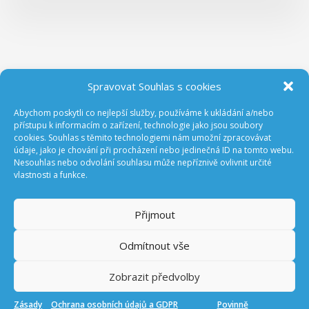
Spravovat Souhlas s cookies
Abychom poskytli co nejlepší služby, používáme k ukládání a/nebo
ODEBÍREJTE NOVINKY Z GA ČR
přístupu k informacím o zařízení, technologie jako jsou soubory
cookies. Souhlas s těmito technologiemi nám umožní zpracovávat
údaje, jako je chování při procházení nebo jedinečná ID na tomto webu.
Nesouhlas nebo odvolání souhlasu může nepříznivě ovlivnit určité
vlastnosti a funkce.
Přijmout
Odmítnout vše
Prohlášení o přístupnosti
Úřední deska
Zobrazit předvolby
English
Zásady
Ochrana osobních údajů a GDPR
Povinně