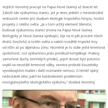
Vojtěch Novotný pracuje na Papui-Nové Guineji už dvacet let.
Založil zde výzkumnou stanici, jež je dnes jedním z mezinárodně
vedoucích center pro studium ekologie tropického hmyzu, hostící
projekty z celého světa. „Je v tom určitý element šílenství,
budovat výzkumnou stanici zrovna na Papui-Nové Guineji.
Biologicky je Nová Guinea vynikající, žije na ní pět procent všech
druhů živočichů a rostlin světa a nabízí rozsáhlé tropické lesy
od nížin až po alpinskou zónu. Nicméně je to stále ještě kmenová
společnost, což výzkumnou práci poněkud komplikuje. Pralesy
zamořené duchy zemřelých předků, jejich dosud žijící potomci
uvyklí na neustálé kmenové války, vesnice prolezlé kouzelníky
vyvolávajícími malárii i další rozmanité nemoci, či téměř úplný
nedostatek silnic patří ke každodenním problémům
novoguinejského ekologického výzkumu,“ dodává Novotný.