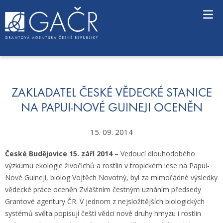
S
k
i
p
t
o
c
o
n
ZAKLADATEL ČESKÉ VĚDECKÉ STANICE
t
NA PAPUI-NOVÉ GUINEJI OCENĚN
e
n
15. 09. 2014
t
České Budějovice 15. září 2014
– Vedoucí dlouhodobého
výzkumu ekologie živočichů a rostlin v tropickém lese na Papui-
Nové Guineji, biolog Vojtěch Novotný, byl za mimořádné výsledky
vědecké práce oceněn Zvláštním čestným uznáním předsedy
Grantové agentury ČR. V jednom z nejsložitějších biologických
systémů světa popisují čeští vědci nové druhy hmyzu i rostlin