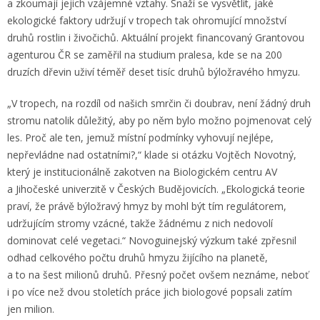
a zkoumají jejich vzájemné vztahy. Snaží se vysvětlit, jaké
ekologické faktory udržují v tropech tak ohromující množství
druhů rostlin i živočichů. Aktuální projekt financovaný Grantovou
agenturou ČR se zaměřil na studium pralesa, kde se na 200
druzích dřevin uživí téměř deset tisíc druhů býložravého hmyzu.
„V tropech, na rozdíl od našich smrčin či doubrav, není žádný druh
stromu natolik důležitý, aby po něm bylo možno pojmenovat celý
les. Proč ale ten, jemuž místní podmínky vyhovují nejlépe,
nepřevládne nad ostatními?,“ klade si otázku Vojtěch Novotný,
který je institucionálně zakotven na Biologickém centru AV
a Jihočeské univerzitě v Českých Budějovicích. „Ekologická teorie
praví, že právě býložravý hmyz by mohl být tím regulátorem,
udržujícím stromy vzácné, takže žádnému z nich nedovolí
dominovat celé vegetaci.“ Novoguinejský výzkum také zpřesnil
odhad celkového počtu druhů hmyzu žijícího na planetě,
a to na šest milionů druhů. Přesný počet ovšem neznáme, neboť
i po více než dvou stoletích práce jich biologové popsali zatím
jen milion.