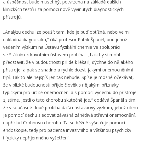
a úspěšnost bude muset být potvrzena na základě dalších
klinických testů i za pomoci nově vyvinutých diagnostických
přístrojů.
„Analýzu dechu lze použít tam, kde je buď obtížná, nebo velmi
nákladná diagnostika,“ říká profesor Patrik Španěl, pod jehož
vedením výzkum na Ústavu fyzikální chemie ve spolupráci
se Státním zdravotním ústavem probíhal. „Laik by si mohl
představit, že v budoucnosti přijde k lékaři, dýchne do nějakého
přístroje, a pak se snadno a rychle dozví, jakými onemocněními
trpí. Tak to ale nejspíš jen tak nebude. Spíše je možné očekávat,
že v blízké budoucnosti přijde člověk s nějakými příznaky
typickými pro určité onemocnění a s pomocí výdechu do přístroje
zjistíme, jestli o tuto chorobu skutečně jde,“ dodává Španěl s tím,
že v současné době probíhá další nástavbový výzkum, jehož cílem
je pomocí dechu sledovat závažná zánětlivá střevní onemocnění,
například Crohnovu chorobu. Ta se běžně vyšetřuje pomocí
endoskopie, tedy pro pacienta invazivního a většinou psychicky
i fyzicky nepříjemného vyšetření.