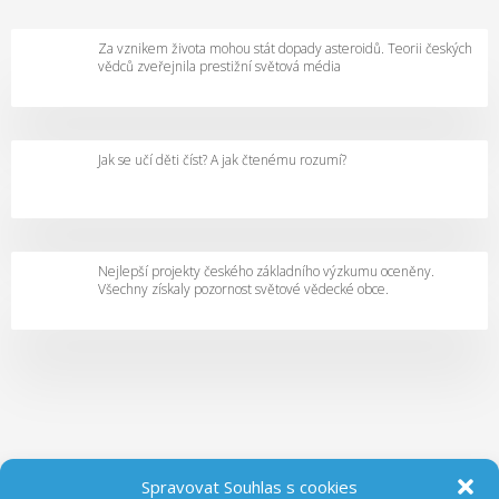
Za vznikem života mohou stát dopady asteroidů. Teorii českých
vědců zveřejnila prestižní světová média
Jak se učí děti číst? A jak čtenému rozumí?
Nejlepší projekty českého základního výzkumu oceněny.
Všechny získaly pozornost světové vědecké obce.
Spravovat Souhlas s cookies