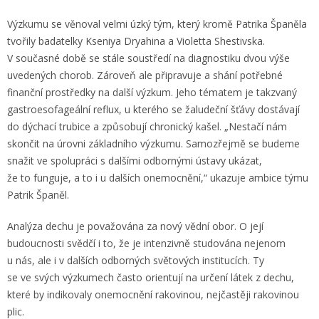
Výzkumu se věnoval velmi úzký tým, který kromě Patrika Španěla
tvořily badatelky Kseniya Dryahina a Violetta Shestivska.
V současné době se stále soustředí na diagnostiku dvou výše
uvedených chorob. Zároveň ale připravuje a shání potřebné
finanční prostředky na další výzkum. Jeho tématem je takzvaný
gastroesofageální reflux, u kterého se žaludeční šťávy dostávají
do dýchací trubice a způsobují chronický kašel. „Nestačí nám
skončit na úrovni základního výzkumu. Samozřejmě se budeme
snažit ve spolupráci s dalšími odbornými ústavy ukázat,
že to funguje, a to i u dalších onemocnění,“ ukazuje ambice týmu
Patrik Španěl.
Analýza dechu je považována za nový vědní obor. O její
budoucnosti svědčí i to, že je intenzivně studována nejenom
u nás, ale i v dalších odborných světových institucích. Ty
se ve svých výzkumech často orientují na určení látek z dechu,
které by indikovaly onemocnění rakovinou, nejčastěji rakovinou
plic.