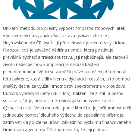
Unikátní metodu pro přesný výpočet množství stopových látek
v lidském dechu vyvinuli vědci Ústavu fyzikální chemie J.
Heyrovského AV ČR. Využili ji při sledování pacientů s cystickou
fibrózou, což je závažná dědičná nemoc, která postihuje
převážně dýchací a trávicí soustavu. Její nejběžnější, ale zároveň
životu nebezpečnou komplikací je nákaza bakterií
pseudomonádou. Vědci se zaměřili právě na určení přítomnosti
této bakterie, která sídlí v hlenu a dýchacích cestách, a to pomocí
analýzy dechu za využití hmotnostní spektrometrie v proudové
trubici s vybranými ionty (SIFT-MS). Bakterii lze zjistit, a běžně
se také zjišťuje, pomocí mikrobiologické analýzy sekretu
dýchacích cest. Nová metoda, podle které lze její přítomnost určit
jednoduše pomocí dlouhého výdechu do speciálního přístroje,
zatím vznikla pouze na úrovni základního výzkumu financovaného
Grantovou agenturou ČR. Znamená to, že její platnost