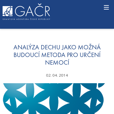
S
k
i
p
t
o
c
o
n
ANALÝZA DECHU JAKO MOŽNÁ
t
BUDOUCÍ METODA PRO URČENÍ
e
NEMOCÍ
n
t
02. 04. 2014