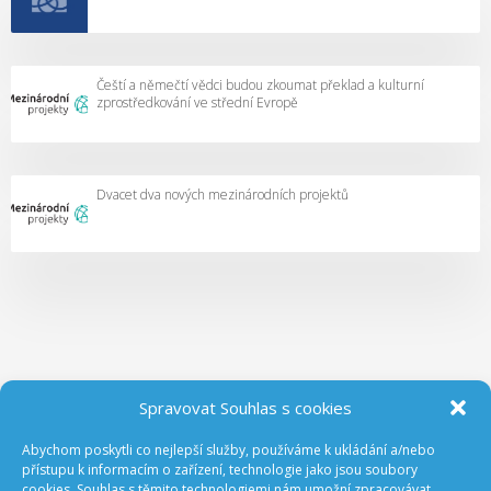
Čeští a němečtí vědci budou zkoumat překlad a kulturní
zprostředkování ve střední Evropě
Dvacet dva nových mezinárodních projektů
Spravovat Souhlas s cookies
Abychom poskytli co nejlepší služby, používáme k ukládání a/nebo
ODEBÍREJTE NOVINKY Z GA ČR
přístupu k informacím o zařízení, technologie jako jsou soubory
cookies. Souhlas s těmito technologiemi nám umožní zpracovávat