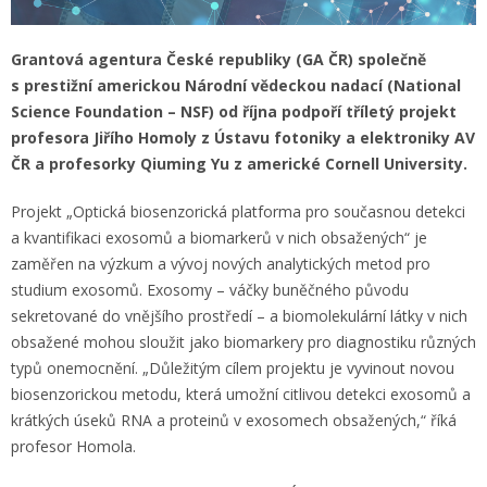
Grantová agentura České republiky (GA ČR) společně
s prestižní americkou Národní vědeckou nadací (National
Science Foundation – NSF) od října podpoří tříletý projekt
profesora Jiřího Homoly z Ústavu fotoniky a elektroniky AV
ČR a profesorky Qiuming Yu z americké Cornell University.
Projekt „Optická biosenzorická platforma pro současnou detekci
a kvantifikaci exosomů a biomarkerů v nich obsažených“ je
zaměřen na výzkum a vývoj nových analytických metod pro
studium exosomů. Exosomy – váčky buněčného původu
sekretované do vnějšího prostředí – a biomolekulární látky v nich
obsažené mohou sloužit jako biomarkery pro diagnostiku různých
typů onemocnění. „Důležitým cílem projektu je vyvinout novou
biosenzorickou metodu, která umožní citlivou detekci exosomů a
krátkých úseků RNA a proteinů v exosomech obsažených,“ říká
profesor Homola.