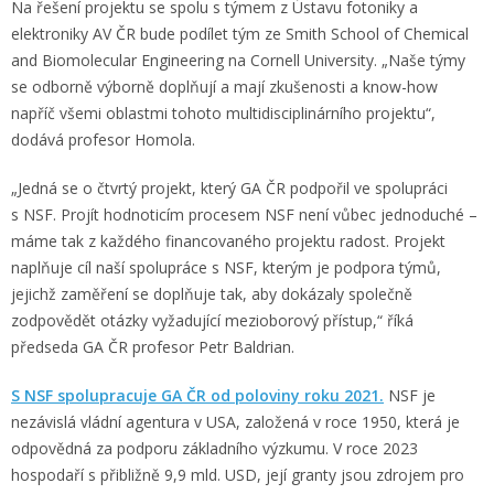
Na řešení projektu se spolu s týmem z Ústavu fotoniky a
elektroniky AV ČR bude podílet tým ze Smith School of Chemical
and Biomolecular Engineering na Cornell University. „Naše týmy
se odborně výborně doplňují a mají zkušenosti a know-how
napříč všemi oblastmi tohoto multidisciplinárního projektu“,
dodává profesor Homola.
„Jedná se o čtvrtý projekt, který GA ČR podpořil ve spolupráci
s NSF. Projít hodnoticím procesem NSF není vůbec jednoduché –
máme tak z každého financovaného projektu radost. Projekt
naplňuje cíl naší spolupráce s NSF, kterým je podpora týmů,
jejichž zaměření se doplňuje tak, aby dokázaly společně
zodpovědět otázky vyžadující mezioborový přístup,“ říká
předseda GA ČR profesor Petr Baldrian.
S NSF spolupracuje GA ČR od poloviny roku 2021.
NSF je
nezávislá vládní agentura v USA, založená v roce 1950, která je
odpovědná za podporu základního výzkumu. V roce 2023
hospodaří s přibližně 9,9 mld. USD, její granty jsou zdrojem pro