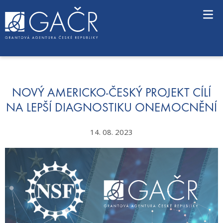
S
k
i
p
t
o
c
o
n
NOVÝ AMERICKO-ČESKÝ PROJEKT CÍLÍ
t
NA LEPŠÍ DIAGNOSTIKU ONEMOCNĚNÍ
e
n
14. 08. 2023
t