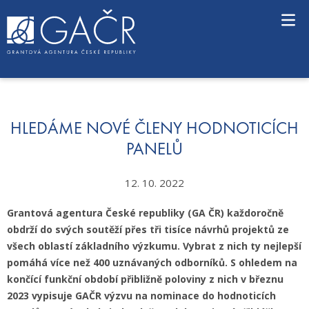
S
k
i
p
t
o
c
o
n
HLEDÁME NOVÉ ČLENY HODNOTICÍCH
t
PANELŮ
e
n
12. 10. 2022
t
Grantová agentura České republiky (GA ČR) každoročně
obdrží do svých soutěží přes tři tisíce návrhů projektů ze
všech oblastí základního výzkumu. Vybrat z nich ty nejlepší
pomáhá více než 400 uznávaných odborníků. S ohledem na
končící funkční období přibližně poloviny z nich v březnu
2023 vypisuje GAČR
výzvu na nominace do hodnoticích