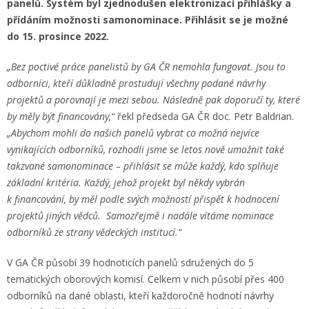
panelů. Systém byl zjednodušen elektronizací přihlášky a
přídáním možnosti samonominace.
Přihlásit se je možné
do 15. prosince 2022.
„Bez poctivé práce panelistů by GA ČR nemohla fungovat. Jsou to
odborníci, kteří důkladně prostudují všechny podané návrhy
projektů a porovnají je mezi sebou. Následně pak doporučí ty, které
by měly být financovány,“
řekl předseda GA ČR doc. Petr Baldrian.
„Abychom mohli do našich panelů vybrat co možná nejvíce
vynikajících odborníků, rozhodli jsme se letos nově umožnit také
takzvané samonominace – přihlásit se může každý, kdo splňuje
základní kritéria. Každý, jehož projekt byl někdy vybrán
k financování, by měl podle svých možností přispět k hodnocení
projektů jiných vědců. Samozřejmě i nadále vítáme nominace
odborníků ze strany vědeckých institucí.“
V GA ČR působí 39 hodnoticích panelů sdružených do 5
tematických oborových komisí. Celkem v nich působí přes 400
odborníků na dané oblasti, kteří každoročně hodnotí návrhy