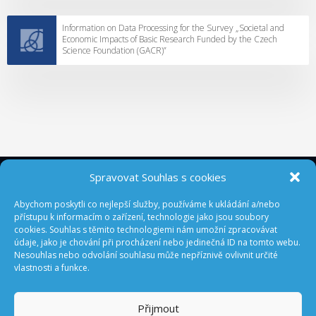
Information on Data Processing for the Survey „Societal and
Economic Impacts of Basic Research Funded by the Czech
Science Foundation (GACR)”
Spravovat Souhlas s cookies
ODEBÍREJTE NOVINKY Z GA ČR
Abychom poskytli co nejlepší služby, používáme k ukládání a/nebo
přístupu k informacím o zařízení, technologie jako jsou soubory
cookies. Souhlas s těmito technologiemi nám umožní zpracovávat
údaje, jako je chování při procházení nebo jedinečná ID na tomto webu.
Nesouhlas nebo odvolání souhlasu může nepříznivě ovlivnit určité
vlastnosti a funkce.
Přijmout