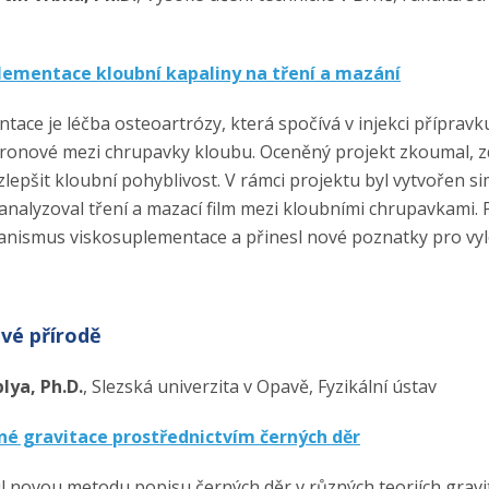
plementace kloubní kapaliny na tření a mazání
ace je léčba osteoartrózy, která spočívá v injekci přípravk
uronové mezi chrupavky kloubu. Oceněný projekt zkoumal, 
lepšit kloubní pohyblivost. V rámci projektu byl vytvořen s
analyzoval tření a mazací film mezi kloubními chrupavkami. 
anismus viskosuplementace a přinesl nové poznatky pro vyl
ivé přírodě
ya, Ph.D.
, Slezská univerzita v Opavě, Fyzikální ústav
lné gravitace prostřednictvím černých děr
ul novou metodu popisu černých děr v různých teoriích gravi