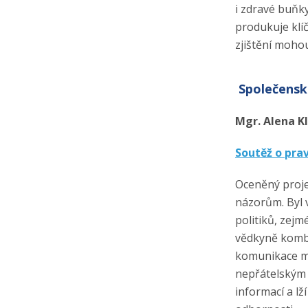
i zdravé buňk
produkuje klí
zjištění moho
Společensk
Mgr. Alena K
Soutěž o prav
Oceněný projek
názorům. Byl 
politiků, zejm
vědkyně kombin
komunikace má
nepřátelským 
informací a­ l