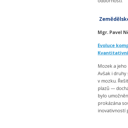
odbornosti.
Zemědělské
Mgr. Pavel N
Evoluce komp
Kvantitativn
Mozek a jeho 
Avšak i druhy
v mozku. Řešit
plazů — dochá
bylo umožněno
prokázána so
inovativností 