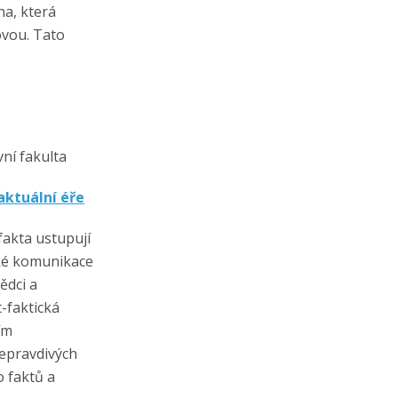
ha, která
ovou. Tato
ní fakulta
aktuální éře
fakta ustupují
cké komunikace
ědci a
t-faktická
ím
nepravdivých
o faktů a