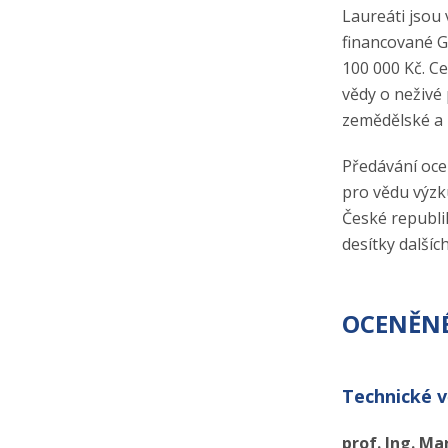
Laureáti jsou 
financované G
100 000 Kč. C
vědy o neživé 
zemědělské a 
Předávání oce
pro vědu výzk
České republik
desítky další
OCENĚNÉ
Technické 
prof. Ing. Ma