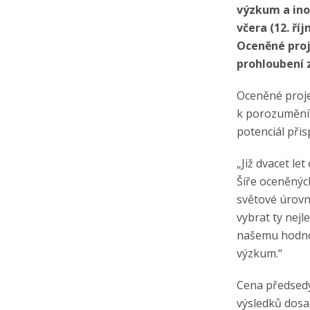
výzkum a ino
včera (12. ří
Oceněné proj
prohloubení z
Oceněné proje
k porozumění 
potenciál přis
„Již dvacet le
Šíře oceněnýc
světové úrovně
vybrat ty nejl
našemu hodnot
výzkum.“
Cena předsedy
výsledků dosa