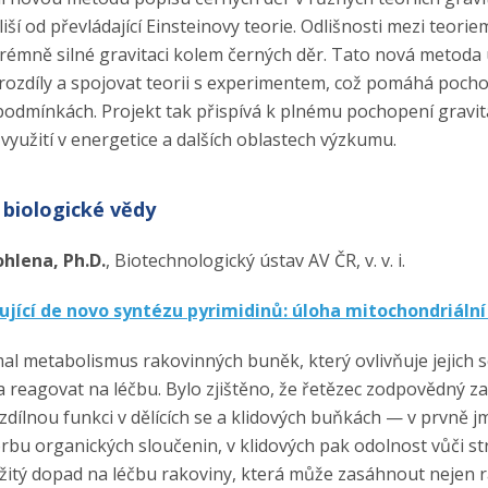
liší od převládající Einsteinovy teorie. Odlišnosti mezi teorie
xtrémně silné gravitaci kolem černých děr. Tato nová metod
rozdíly a spojovat teorii s experimentem, což pomáhá pochop
podmínkách. Projekt tak přispívá k plnému pochopení gravita
využití v energetice a dalších oblastech výzkumu.
 biologické vědy
hlena, Ph.D.
, Biotechnologický ústav AV ČR, v. v. i.
ující de novo syntézu pyrimidinů: úloha mitochondriální
al metabolismus rakovinných buněk, který ovlivňuje jejich 
 a reagovat na léčbu. Bylo zjištěno, že řetězec zodpovědný 
zdílnou funkci v dělících se a klidových buňkách — v prvně
rbu organických sloučenin, v klidových pak odolnost vůči st
ežitý dopad na léčbu rakoviny, která může zasáhnout nejen r