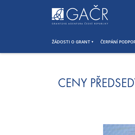
S
k
i
p
t
o
ŽÁDOSTI O GRANT
ČERPÁNÍ PODPO
c
o
n
t
e
n
CENY PŘEDSED
t