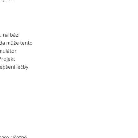
u na bázi
zda může tento
imulátor
Projekt
epšení léčby
tace, včetně