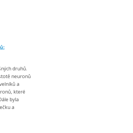
ů:
šných druhů.
ustotě neuronů
ivelníků a
ronů, které
ále byla
ečku a