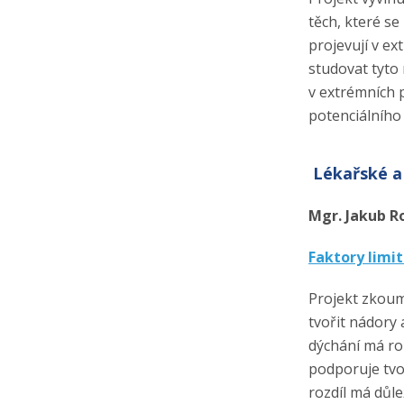
těch, které se 
projevují v e
studovat tyto 
v extrémních 
potenciálního 
Lékařské a
Mgr. Jakub Ro
Faktory limit
Projekt zkoum
tvořit nádory
dýchání má ro
podporuje tvo
rozdíl má důl