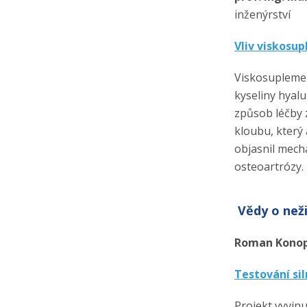
inženýrství
Vliv viskosu
Viskosuplement
kyseliny hyal
způsob léčby z
kloubu, který 
objasnil mech
osteoartrózy.
Vědy o než
Roman Konopl
Testování si
Projekt vyvin