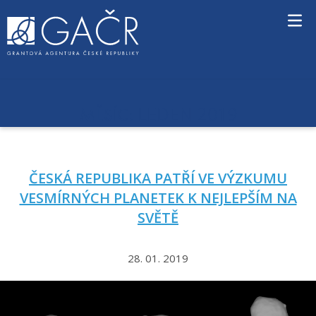
S
k
i
p
t
o
c
LEDEN 2019
MĚSÍC:
o
n
t
e
ČESKÁ REPUBLIKA PATŘÍ VE VÝZKUMU
n
t
VESMÍRNÝCH PLANETEK K NEJLEPŠÍM NA
SVĚTĚ
28. 01. 2019