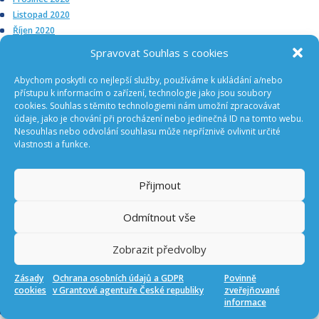
Listopad 2020
Říjen 2020
Září 2020
Spravovat Souhlas s cookies
Srpen 2020
Červenec 2020
Abychom poskytli co nejlepší služby, používáme k ukládání a/nebo
Červen 2020
přístupu k informacím o zařízení, technologie jako jsou soubory
cookies. Souhlas s těmito technologiemi nám umožní zpracovávat
Květen 2020
údaje, jako je chování při procházení nebo jedinečná ID na tomto webu.
Duben 2020
Nesouhlas nebo odvolání souhlasu může nepříznivě ovlivnit určité
Březen 2020
vlastnosti a funkce.
Únor 2020
Leden 2020
Přijmout
Prosinec 2019
Listopad 2019
Odmítnout vše
Říjen 2019
Srpen 2019
Zobrazit předvolby
Červenec 2019
Červen 2019
Zásady
Ochrana osobních údajů a GDPR
Povinně
Duben 2019
cookies
v Grantové agentuře České republiky
zveřejňované
Březen 2019
informace
Únor 2019