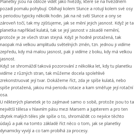
Planetky jsou na obloze vidět jako hvězdy, které se na hvězdném
pozadí pomalu pohybují. Obíhají kolem Slunce a rotují kolem své osy
s periodou typicky několik hodin. Jak na ně svítí Slunce a ony se
zároveň točí, tak my zjišťujeme, jak se mění jejich jasnost. Když je ta
planetka například kulatá, tak se její jasnost v zásadě nemění,
protože je ze všech stran stejná. Když je hodně protažená, tak
naopak má velkou amplitudu světelných změn, tzn. jednou ji vidíme
zepředu, kdy má malou jasnost, pak ji vidíme z boku, kdy má velkou
jasnost.
Když se shromáždí taková pozorování z několika let, kdy tu planetku
vidíme z různých stran, tak můžeme docela spolehlivě
zrekonstruovat její tvar. Dokážeme říct, zda je spíše kulatá, nebo
spíše protažená, jakou má periodu rotace a kam směřuje její rotační
osa.
U některých planetek je to zajímavé samo o sobě, protože jsou to ta
největší tělesa v hlavním pásu mezi Marsem a Jupiterem a pro ten
zbytek malých těles jde spíše o to, shromáždit co nejvíce těchto
údajů a pak na tomto základě říct něco o tom, jak se planetky
dynamicky vyvíjí a co tam probíhá za procesy.