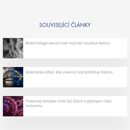
SOUVISEJÍCÍ ČLÁNKY
Biotechnologie otevírá nové možnosti recyklace betonu
Matematika odhalí, kdy unavený most potřebuje doktora
Proteinový komplex může být klíčem k pochopení růstu
melanomu