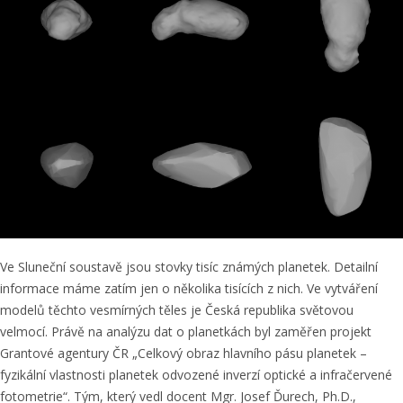
Ve Sluneční soustavě jsou stovky tisíc známých planetek. Detailní
informace máme zatím jen o několika tisících z nich. Ve vytváření
modelů těchto vesmírných těles je Česká republika světovou
velmocí. Právě na analýzu dat o planetkách byl zaměřen projekt
Grantové agentury ČR „Celkový obraz hlavního pásu planetek –
fyzikální vlastnosti planetek odvozené inverzí optické a infračervené
fotometrie“. Tým, který vedl docent Mgr. Josef Ďurech, Ph.D.,