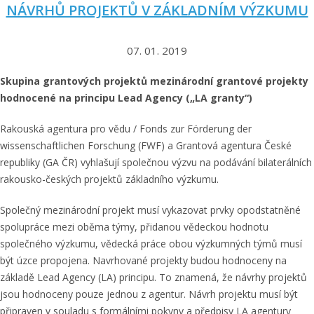
NÁVRHŮ PROJEKTŮ V ZÁKLADNÍM VÝZKUMU
07. 01. 2019
Skupina grantových projektů mezinárodní grantové projekty
hodnocené na principu Lead Agency („LA granty“)
Rakouská agentura pro vědu / Fonds zur Förderung der
wissenschaftlichen Forschung (FWF) a Grantová agentura České
republiky (GA ČR) vyhlašují společnou výzvu na podávání bilaterálních
rakousko-českých projektů základního výzkumu.
Společný mezinárodní projekt musí vykazovat prvky opodstatněné
spolupráce mezi oběma týmy, přidanou vědeckou hodnotu
společného výzkumu, vědecká práce obou výzkumných týmů musí
být úzce propojena. Navrhované projekty budou hodnoceny na
základě Lead Agency (LA) principu. To znamená, že návrhy projektů
jsou hodnoceny pouze jednou z agentur. Návrh projektu musí být
připraven v souladu s formálními pokyny a předpisy LA agentury