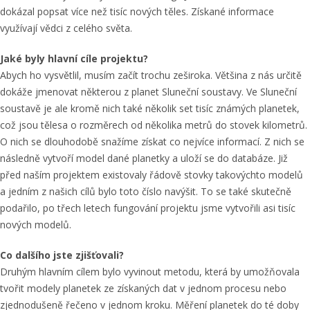
dokázal popsat více než tisíc nových těles. Získané informace
využívají vědci z celého světa.
Jaké byly hlavní cíle projektu?
Abych ho vysvětlil, musím začít trochu zeširoka. Většina z nás určitě
dokáže jmenovat některou z planet Sluneční soustavy. Ve Sluneční
soustavě je ale kromě nich také několik set tisíc známých planetek,
což jsou tělesa o rozměrech od několika metrů do stovek kilometrů.
O nich se dlouhodobě snažíme získat co nejvíce informací. Z nich se
následně vytvoří model dané planetky a uloží se do databáze. Již
před naším projektem existovaly řádově stovky takovýchto modelů
a jedním z našich cílů bylo toto číslo navýšit. To se také skutečně
podařilo, po třech letech fungování projektu jsme vytvořili asi tisíc
nových modelů.
Co dalšího jste zjišťovali?
Druhým hlavním cílem bylo vyvinout metodu, která by umožňovala
tvořit modely planetek ze získaných dat v jednom procesu nebo
zjednodušeně řečeno v jednom kroku. Měření planetek do té doby