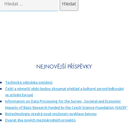
NEJNOVĚJŠÍ PŘÍSPĚVKY
Technická odstávka systémů
Čeští a němečtí vědci budou zkoumat překlad a kulturní zprostředkování
ve střední Evropě
Information on Data Processing for the Survey „Societal and Economic
Impacts of Basic Research Funded by the Czech Science Foundation (GACR)”
Biotechnologie otevírá nové možnosti recyklace betonu
Dvacet dva nových mezinárodních projektů