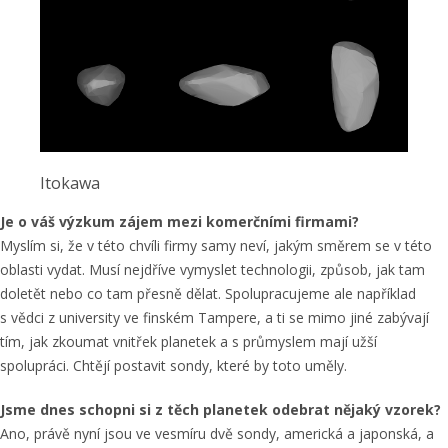
Itokawa
Je o váš výzkum zájem mezi komerčními firmami?
Myslím si, že v této chvíli firmy samy neví, jakým směrem se v této
oblasti vydat. Musí nejdříve vymyslet technologii, způsob, jak tam
doletět nebo co tam přesně dělat. Spolupracujeme ale například
s vědci z university ve finském Tampere, a ti se mimo jiné zabývají
tím, jak zkoumat vnitřek planetek a s průmyslem mají užší
spolupráci. Chtějí postavit sondy, které by toto uměly.
Jsme dnes schopni si z těch planetek odebrat nějaký vzorek?
Ano, právě nyní jsou ve vesmíru dvě sondy, americká a japonská, a