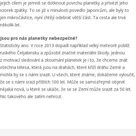
jejich cílem je jemně se dotknout povrchu planetky a přivézt jeho
vzorek zpátky. To se již v minulosti povedlo Japoncům, ale byly to
jen mikročástice, nyní chtějí odebrat větší část. Ta cesta ale trvá
několik let.
Jsou pro nás planetky nebezpečné?
Statisticky ano. V roce 2013 dopadl například velký meteorit poblíž
ruského Čeljabinsku a způsobil značné materiální škody. Jednou
z motivací sledování a zkoumání planetek je i to, že chceme znát
všechna tělesa, která jsou na drahách, které kříží dráhu Země a
mohla by se s námi srazit. U všech, které známe, dokážeme vyloučit,
že se s námi srazí příštích 100 let. Může se samozřejmě objevit
nějaká nová, u které se ukáže, že se se Zemí může srazit za 50 let.
Nic takového ale zatím nehrozí.