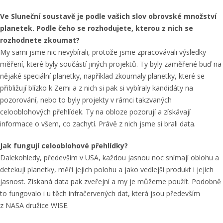
Ve Sluneční soustavě je podle vašich slov obrovské množství
planetek. Podle čeho se rozhodujete, kterou z nich se
rozhodnete zkoumat?
My sami jsme nic nevybírali, protože jsme zpracovávali výsledky
měření, které byly součástí jiných projektů. Ty byly zaměřené buď na
nějaké speciální planetky, například zkoumaly planetky, které se
přibližují blízko k Zemi a z nich si pak si vybíraly kandidáty na
pozorování, nebo to byly projekty v rámci takzvaných
celooblohových přehlídek. Ty na obloze pozorují a získávají
informace o všem, co zachytí. Právě z nich jsme si brali data.
Jak fungují celooblohové přehlídky?
Dalekohledy, především v USA, každou jasnou noc snímají oblohu a
detekují planetky, měří jejich polohu a jako vedlejší produkt i jejich
jasnost. Získaná data pak zveřejní a my je můžeme použít. Podobně
to fungovalo i u těch infračervených dat, která jsou především
z NASA družice WISE.