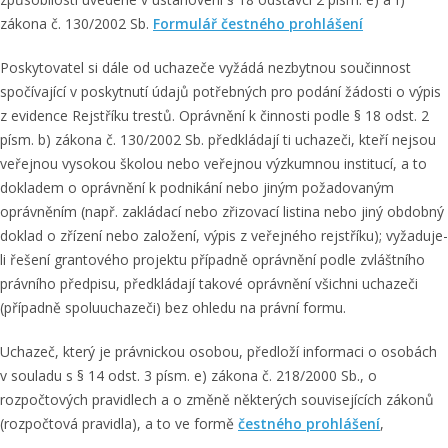
zákona č. 130/2002 Sb.
Formulář čestného prohlášení
Poskytovatel si dále od uchazeče vyžádá nezbytnou součinnost
spočívající v poskytnutí údajů potřebných pro podání žádosti o výpis
z evidence Rejstříku trestů. Oprávnění k činnosti podle § 18 odst. 2
písm. b) zákona č. 130/2002 Sb. předkládají ti uchazeči, kteří nejsou
veřejnou vysokou školou nebo veřejnou výzkumnou institucí, a to
dokladem o oprávnění k podnikání nebo jiným požadovaným
oprávněním (např. zakládací nebo zřizovací listina nebo jiný obdobný
doklad o zřízení nebo založení, výpis z veřejného rejstříku); vyžaduje-
li řešení grantového projektu případně oprávnění podle zvláštního
právního předpisu, předkládají takové oprávnění všichni uchazeči
(případně spoluuchazeči) bez ohledu na právní formu.
Uchazeč, který je právnickou osobou, předloží informaci o osobách
v souladu s § 14 odst. 3 písm. e) zákona č. 218/2000 Sb., o
rozpočtových pravidlech a o změně některých souvisejících zákonů
(rozpočtová pravidla), a to ve formě
čestného prohlášení
,