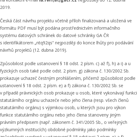
2019.
Česká část návrhu projektu včetně příloh finalizovaná a uložená ve
formátu PDF musí být podána prostřednictvím informačního
systému datových schránek do datové schránky GA ČR
s identifikátorem „ntq92qs“ nejpozději do konce lhůty pro podávání
návrhů projektů (12. dubna 2019).
Způsobilost podle ustanovení § 18 odst. 2 písm. c) až f), h) a i) a u
fyzických osob také podle odst. 2 písm. g) zákona č. 130/2002 Sb.
prokazuje uchazeč čestným prohlášením, přičemž způsobilost podle
ustanovení § 18 odst. 2 písm. e) a f) zákona č. 130/2002 Sb. se
v případě právnických osob prokazuje u osob, které vykonávají funkci
statutárního orgánu uchazeče nebo jeho člena (resp. všech členů
statutárního orgánu) s výjimkou osob, u kterých jsou pro výkon
funkce statutárního orgánu nebo jeho člena stanoveny jiným
právním předpisem (např. zákonem č. 341/2005 Sb., o veřejných
výzkumných institucích) obdobné podmínky jako podmínky
způsobilosti uvedené v ustanovení § 18 odstavci 2 písm. e) a f)