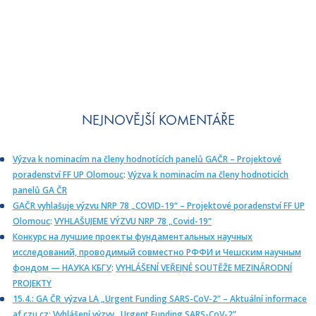
NEJNOVĚJŠÍ KOMENTÁŘE
Výzva k nominacím na členy hodnotících panelů GAČR – Projektové
poradenství FF UP Olomouc
:
Výzva k nominacím na členy hodnoticích
panelů GA ČR
GAČR vyhlašuje výzvu NRP 78 „COVID-19“ – Projektové poradenství FF UP
Olomouc
:
VYHLAŠUJEME VÝZVU NRP 78 „Covid-19“
Конкурс на лучшие проекты фундаментальных научных
исследований, проводимый совместно РФФИ и Чешским научным
фондом — НАУКА КБГУ
:
VYHLÁŠENÍ VEŘEJNÉ SOUTĚŽE MEZINÁRODNÍ
PROJEKTY
15.4.: GA ČR_výzva LA „Urgent Funding SARS-CoV-2” – Aktuální informace
af.czu.cz
:
Vyhlášení výzvy „Urgent Funding SARS-CoV-2”