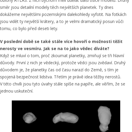
oblohy ATLAS. Z nich bychom měli udělat další tisíce modelů. Druhý
směr jsou detailní modely těch největších planetek. Ty dnes
dokážeme největšími pozemskými dalekohledy vyfotit. Na fotkách
jsou vidět ty největší krátery, a to je velmi dramatický posun vůči
tomu, co bylo před deseti lety.
V poslední době se také stále více hovoří o možnosti těžit
nerosty ve vesmíru. Jak se na to jako vědec díváte?
Když se mluví o tom, proč zkoumat planetky, zmiňují se tři hlavní
důvody. První z nich je vědecký, protože vědci jsou zvědaví. Druhý
důvodem je, že planetky čas od času narazí do Země, s tím je
spojená bezpečnost lidstva. Třetím je právě idea těžby nerostů.
V této chvíli jsou tyto úvahy stále spíše na papíře, ale věřím, že se
jednou uskuteční.