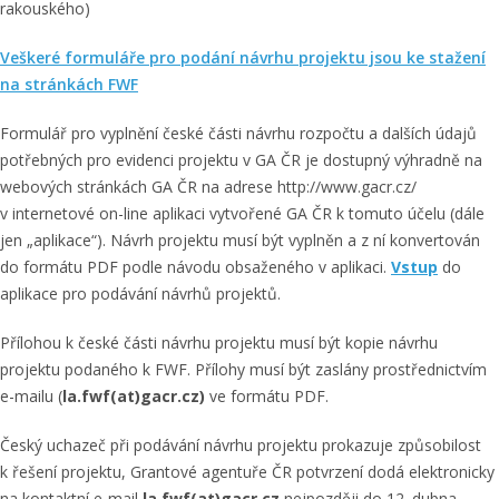
rakouského)
Veškeré formuláře pro podání návrhu projektu jsou ke stažení
na stránkách FWF
Formulář pro vyplnění české části návrhu rozpočtu a dalších údajů
potřebných pro evidenci projektu v GA ČR je dostupný výhradně na
webových stránkách GA ČR na adrese http://www.gacr.cz/
v internetové on-line aplikaci vytvořené GA ČR k tomuto účelu (dále
jen „aplikace“). Návrh projektu musí být vyplněn a z ní konvertován
do formátu PDF podle návodu obsaženého v aplikaci.
Vstup
do
aplikace pro podávání návrhů projektů.
Přílohou k české části návrhu projektu musí být kopie návrhu
projektu podaného k FWF. Přílohy musí být zaslány prostřednictvím
e-mailu (
la.fwf(at)gacr.cz)
ve formátu PDF.
Český uchazeč při podávání návrhu projektu prokazuje způsobilost
k řešení projektu, Grantové agentuře ČR potvrzení dodá elektronicky
na kontaktní e-mail
la.fwf(at)gacr.cz
nejpozději do 12. dubna