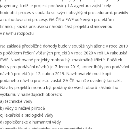
(agentury, k níž je projekt podáván). LA agentura zajistí celý
hodnoticí proces v souladu se svými obvyklými procedurami, pravidly
a rozhodovacími procesy. GA ČR a FWF uděleným projektům
financují každá příslušnou národní část projektu stanovenou
v návrhu rozpočtu.
Na základě předběžné dohody bude v soutěži vyhlášené v roce 2019
s počátkem řešení vítězných projektů v roce 2020 v roli LA rakouská
FWF. Navrhované projekty mohou být maximálně tříleté. Počátek
lhůty pro podávání návrhů je 7. ledna 2019, konec lhůty pro podávání
návrhů projektů je 12. dubna 2019. Navrhovatelé musí kopii
podaného návrhu projektu zaslat GA ČR na níže uvedený kontakt.
Návrhy projektů mohou být podány do všech oborů základního
výzkumu v následujících oborech:
a) technické vědy
b) vědy o neživé přírodě
c) lékařské a biologické vědy
d) společenské a humanitní vědy
e) zemědělské a biologicko-environmentální vědy