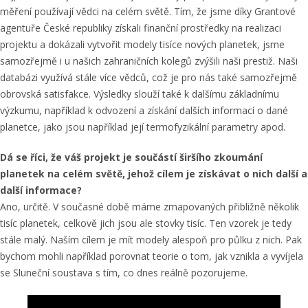
měření používají vědci na celém světě. Tím, že jsme díky Grantové
agentuře České republiky získali finanční prostředky na realizaci
projektu a dokázali vytvořit modely tisíce nových planetek, jsme
samozřejmě i u našich zahraničních kolegů zvýšili naši prestiž. Naši
databázi využívá stále více vědců, což je pro nás také samozřejmě
obrovská satisfakce. Výsledky slouží také k dalšímu základnímu
výzkumu, například k odvození a získání dalších informací o dané
planetce, jako jsou například její termofyzikální parametry apod.
Dá se říci, že váš projekt je součástí širšího zkoumání
planetek na celém světě, jehož cílem je získávat o nich další a
další informace?
Ano, určitě. V současné době máme zmapovaných přibližně několik
tisíc planetek, celkově jich jsou ale stovky tisíc. Ten vzorek je tedy
stále malý. Naším cílem je mít modely alespoň pro půlku z nich. Pak
bychom mohli například porovnat teorie o tom, jak vznikla a vyvíjela
se Sluneční soustava s tím, co dnes reálně pozorujeme.