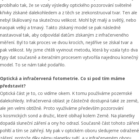
probíhalo tak, že se vzaly výsledky optického pozorování světelné
křivky získané dalekohledem a z těch se zrekonstruoval tvar. Ten ale
nebyl škálovaný na skutečnou velikost. Mohl být malý a světlý, nebo
naopak velký a tmavý. Takto získaný model se pak následně
nastavoval tak, aby odpovídal datům získaným z infračerveného
měření. Byl to tak proces ve dvou krocích, nejdříve se získal tvar a
pak velikost. My jsme chtěli vyvinout metodu, která by vzala tyto dva
typy dat současně a iteračním procesem vytvořila najednou konečný
model. To se nám také podařilo.
Optická a infračervená fotometrie. Co si pod tím máme
představit?
Optická část je to, co vidíme okem. K tomu používáme pozemské
dalekohledy. Infračervená oblast je částečně dostupná také ze země,
ale jen velmi obtížně. Proto využíváme především pozorování
s kosmických sond a družic, které obíhají kolem Země. Na planetky
dopadá sluneční záření a ony ho odrazí. Současně část tohoto záření
pohltí a tím se zahřejí. My pak v optickém oboru sledujeme odražené
záření, protože díky němu planetky svítí, a v infračerveném oboru