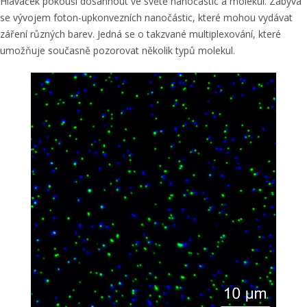
Hlaváček pokouší dosáhnout ve světě nanočástic a molekul. Zabývá
se vývojem foton-upkonvezních nanočástic, které mohou vydávat
záření různých barev. Jedná se o takzvané multiplexování, které
umožňuje současně pozorovat několik typů molekul.