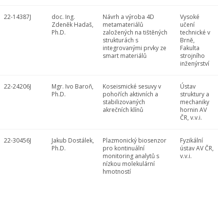
22-14387J
doc. Ing.
Návrh a výroba 4D
Vysoké
Zdeněk Hadaš,
metamateriálů
učení
Ph.D.
založených na tištěných
technické v
strukturách s
Brně,
integrovanými prvky ze
Fakulta
smart materiálů
strojního
inženýrství
22-24206J
Mgr. Ivo Baroň,
Koseismické sesuvy v
Ústav
Ph.D.
pohořích aktivních a
struktury a
stabilizovaných
mechaniky
akrečních klínů
hornin AV
ČR, v.v.i.
22-30456J
Jakub Dostálek,
Plazmonický biosenzor
Fyzikální
Ph.D.
pro kontinuální
ústav AV ČR,
monitoring analytů s
v.v.i.
nízkou molekulární
hmotností