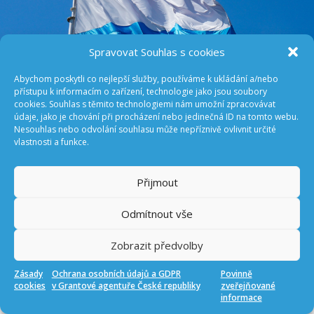
Spravovat Souhlas s cookies
Abychom poskytli co nejlepší služby, používáme k ukládání a/nebo
přístupu k informacím o zařízení, technologie jako jsou soubory
cookies. Souhlas s těmito technologiemi nám umožní zpracovávat
údaje, jako je chování při procházení nebo jedinečná ID na tomto webu.
Nesouhlas nebo odvolání souhlasu může nepříznivě ovlivnit určité
Grantová agentura České republiky (GA ČR) vyhlašuje výzvu
vlastnosti a funkce.
pro podávání projektů na principu hodnocení Lead Agency
s předpokládaným počátkem řešení v roce 2023. Výzva se
Přijmout
týká projektů financovaných ve spolupráci s lucemburskou
agenturou Luxembourg National Research Fund (FNR) v rámci
Odmítnout vše
iniciativy
Weave
. V této výzvě vystupuje lucemburská
agentura FNR jako Lead Agency, tedy hodnotí návrhy
Zobrazit předvolby
projektů a GA ČR výsledky hodnoticího procesu přebírá.
Zásady
Ochrana osobních údajů a GDPR
Povinně
cookies
v Grantové agentuře České republiky
zveřejňované
Přihláška
informace