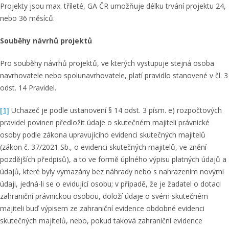
Projekty jsou max. tříleté, GA ČR umožňuje délku trvání projektu 24,
nebo 36 měsíců.
Souběhy návrhů projektů
Pro souběhy návrhů projektů, ve kterých vystupuje stejná osoba
navrhovatele nebo spolunavrhovatele, platí pravidlo stanovené v čl. 3
odst. 14 Pravidel.
[1]
Uchazeč je podle ustanovení § 14 odst. 3 písm. e) rozpočtových
pravidel povinen předložit údaje o skutečném majiteli právnické
osoby podle zákona upravujícího evidenci skutečných majitelů
(zákon č. 37/2021 Sb., o evidenci skutečných majitelů, ve znění
pozdějších předpisů), a to ve formě úplného výpisu platných údajů a
údajů, které byly vymazány bez náhrady nebo s nahrazením novými
údaji, jedná-li se o evidující osobu; v případě, že je žadatel o dotaci
zahraniční právnickou osobou, doloží údaje o svém skutečném
majiteli buď výpisem ze zahraniční evidence obdobné evidenci
skutečných majitelů, nebo, pokud taková zahraniční evidence