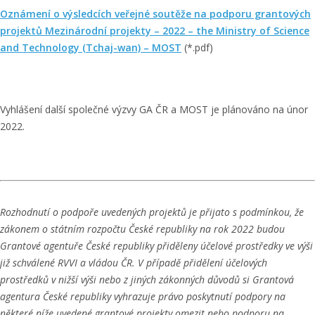
Oznámení o výsledcích veřejné soutěže na podporu grantových
projektů Mezinárodní projekty – 2022 – the Ministry of Science
and Technology (Tchaj-wan) – MOST
(*.pdf)
Vyhlášení další společné výzvy GA ČR a MOST je plánováno na únor
2022.
Rozhodnutí o podpoře uvedených projektů je přijato s podmínkou, že
zákonem o státním rozpočtu České republiky na rok 2022 budou
Grantové agentuře České republiky přiděleny účelové prostředky ve výši
již schválené RVVI a vládou ČR. V případě přidělení účelových
prostředků v nižší výši nebo z jiných zákonných důvodů si Grantová
agentura České republiky vyhrazuje právo poskytnutí podpory na
některé níže uvedené grantové projekty omezit nebo podporu na