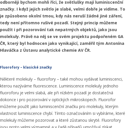
odborněji bychom mohli říci, že světlušky mají luminiscenční
značky. I když jejich světlo je slabé, velmi dobře je vidíme. To
je způsobeno okolní tmou, kdy nás neruší žádné jiné záření,
tedy není přítomno rušivé pozadí. Stejný princip můžeme
použít i při pozorování tak nepatrných objektů, jako jsou
molekuly. Právě na něj se ve svém projektu podpořeném GA
ČR, který byl hodnocen jako vynikající, zaměřil tým Antonína
Hlaváčka z Ústavu analytické chemie AV ČR.
Fluorofory – klasické značky
Některé molekuly – fluorofory – také mohou vydávat luminiscenci,
kterou nazýváme fluorescence. Luminiscence molekuly jednoho
fluoroforu je velmi slabá, ale při nízkém pozadí je dostatečná
dokonce i pro pozorování v optických mikroskopech. Fluorofor
můžeme použít jako luminiscenční značku pro molekuly, kterým
vlastnost luminiscence chybí. Tímto označováním si vybíráme, které
molekuly můžeme pozorovat a které zůstanou skryté. Fluorofory
jsou proto velmi významné a v řadě případů umožňují získat