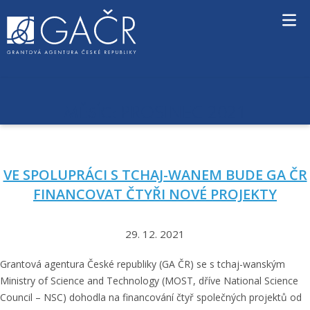
S
k
i
p
t
o
c
PROSINEC 2021
MĚSÍC:
o
n
t
e
VE SPOLUPRÁCI S TCHAJ-WANEM BUDE GA ČR
n
t
FINANCOVAT ČTYŘI NOVÉ PROJEKTY
29. 12. 2021
Grantová agentura České republiky (GA ČR) se s tchaj-wanským
Ministry of Science and Technology (MOST, dříve National Science
Council – NSC) dohodla na financování čtyř společných projektů od