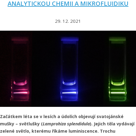
ANALYTICKOU CHEMII A MIKROFLUIDIKU
29. 12. 2021
Začátkem léta se v lesích a údolích objevují svatojánské
mušky – světlušky (
Lamprohiza splendidula
). Jejich těla vydávají
zelené světlo, kterému říkáme luminiscence. Trochu