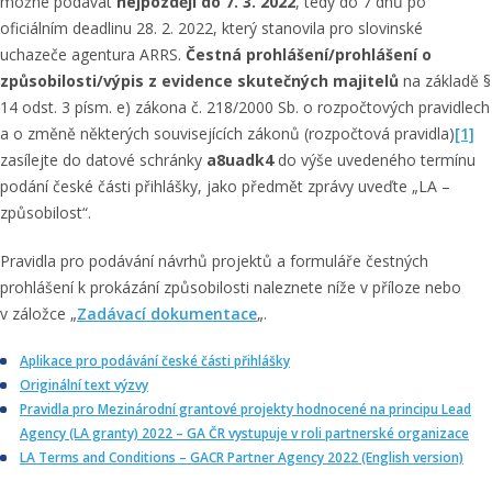
možné podávat
nejpozději do 7. 3. 2022
, tedy do 7 dnů po
oficiálním deadlinu 28. 2. 2022, který stanovila pro slovinské
uchazeče agentura ARRS.
Čestná prohlášení/prohlášení o
způsobilosti/výpis z evidence skutečných majitelů
na základě §
14 odst. 3 písm. e) zákona č. 218/2000 Sb. o rozpočtových pravidlech
a o změně některých souvisejících zákonů (rozpočtová pravidla)
[1]
zasílejte do datové schránky
a8uadk4
do výše uvedeného termínu
podání české části přihlášky, jako předmět zprávy uveďte „LA –
způsobilost“.
Pravidla pro podávání návrhů projektů a formuláře čestných
prohlášení k prokázání způsobilosti naleznete níže v příloze nebo
v záložce „
Zadávací dokumentace
„.
Aplikace pro podávání české části přihlášky
Originální text výzvy
Pravidla pro Mezinárodní grantové projekty hodnocené na principu Lead
Agency (LA granty) 2022 – GA ČR vystupuje v roli partnerské organizace
LA Terms and Conditions – GACR Partner Agency 2022 (English version)