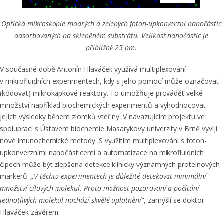
Optická mikroskopie modrých a zelených foton-upkonverzní nanočástic
adsorbovaných na skleněném substrátu. Velikost nanočástic je
přibližně 25 nm.
V současné době Antonín Hlaváček využívá multiplexování
v mikrofluidních experimentech, kdy s jeho pomocí může označovat
(kódovat) mikrokapkové reaktory. To umožňuje provádět velké
množství například biochemických experimentů a vyhodnocovat
jejich výsledky během zlomků vteřiny. V navazujícím projektu ve
spolupráci s Ústavem biochemie Masarykovy univerzity v Brně vyvíjí
nové imunochemické metody. S využitím multiplexování s foton-
upkonverzními nanočásticemi a automatizace na mikrofluidních
čipech může být zlepšena detekce klinicky významných proteinových
markerů.
„V těchto experimentech je důležité detekovat minimální
množství cílových molekul. Proto možnost pozorovaní a počítání
jednotlivých molekul nachází skvělé uplatnění“
, zamýšlí se doktor
Hlaváček závěrem.