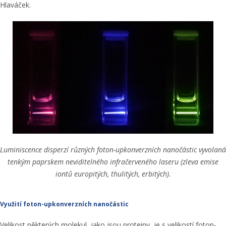
Hlaváček.
Luminiscence disperzí různých foton-upkonverzních nanočástic vyvolaná
tenkým paprskem neviditelného infračerveného laseru (zleva emise
iontů europitých, thulitých, erbitých).
Využití foton-upkonverzních nanočástic
Velikost některých molekul, jako jsou proteiny, je s velikostí foton-