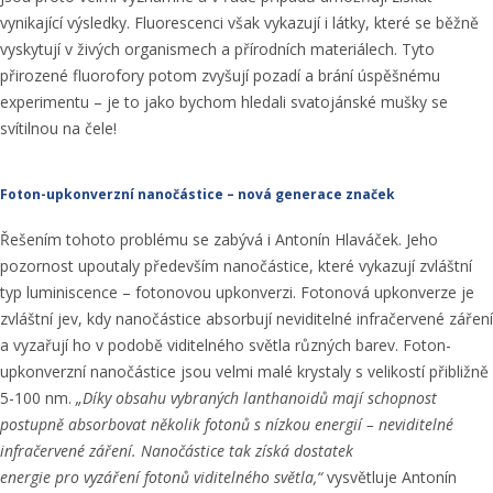
vynikající výsledky. Fluorescenci však vykazují i látky, které se běžně
vyskytují v živých organismech a přírodních materiálech. Tyto
přirozené fluorofory potom zvyšují pozadí a brání úspěšnému
experimentu – je to jako bychom hledali svatojánské mušky se
svítilnou na čele!
Foton-upkonverzní nanočástice – nová generace značek
Řešením tohoto problému se zabývá i Antonín Hlaváček. Jeho
pozornost upoutaly především nanočástice, které vykazují zvláštní
typ luminiscence – fotonovou upkonverzi. Fotonová upkonverze je
zvláštní jev, kdy nanočástice absorbují neviditelné infračervené záření
a vyzařují ho v podobě viditelného světla různých barev. Foton-
upkonverzní nanočástice jsou velmi malé krystaly s velikostí přibližně
5-100 nm.
„Díky obsahu vybraných lanthanoidů mají schopnost
postupně absorbovat několik fotonů s nízkou energií – neviditelné
infračervené záření. Nanočástice tak získá dostatek
energie pro vyzáření fotonů viditelného světla,“
vysvětluje Antonín