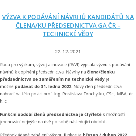
VÝZVA K PODÁVÁNÍ NÁVRHŮ KANDIDÁTŮ NA
ČLENA/KU PŘEDSEDNICTVA GA ČR –
TECHNICKÉ VĚDY
22. 12. 2021
Rada pro výzkum, vývoj a inovace (RVVI) vypsala výzvu k podávání
návrhů k doplnění předsednictva. Návrhy na
člena/členku
předsednictva se zaměřením na technické vědy
je
možné
podávat do 31. ledna 2022
. Nový člen předsednictva
nahradí na této pozici prof. Ing. Rostislava Drochytku, CSc., MBA, dr.
h. c.
Funkční období členů předsednictva je čtyřleté
s možností
jmenování nejvýše na dvě po sobě následující období .
Předpokládané zahájení výkonu funkce je
březen / duben 2022
.