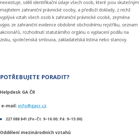
neexistuje, sdělí identifikační údaje všech osob, které jsou skutečným
majitelem zahraniční právnické osoby, a předloží doklady, z nichž
vyplývá vztah všech osob k zahraniční právnické osobě, zejména
výpis ze zahraniční evidence obdobné obchodnímu rejstříku, seznam
akcionářů, rozhodnutí statutárního orgánu o vyplacení podílu na
zisku, společenská smlouva, zakladatelská listina nebo stanovy.
POTŘEBUJETE PORADIT?
Helpdesk GA ČR
e-mail:
info@gacr.cz
227 088 841 (Po–Čt: 9–16:00; Pá: 9–15:00)
Oddělení mezinárodních vztahů