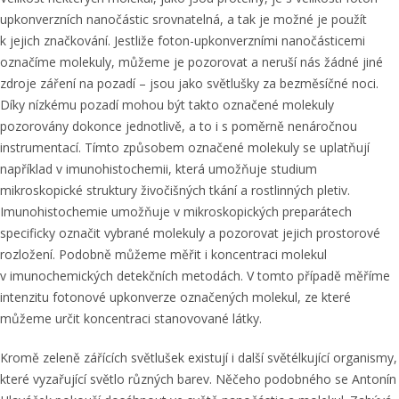
upkonverzních nanočástic srovnatelná, a tak je možné je použít
k jejich značkování. Jestliže foton-upkonverzními nanočásticemi
označíme molekuly, můžeme je pozorovat a neruší nás žádné jiné
zdroje záření na pozadí – jsou jako světlušky za bezměsíčné noci.
Díky nízkému pozadí mohou být takto označené molekuly
pozorovány dokonce jednotlivě, a to i s poměrně nenáročnou
instrumentací. Tímto způsobem označené molekuly se uplatňují
například v imunohistochemii, která umožňuje studium
mikroskopické struktury živočišných tkání a rostlinných pletiv.
Imunohistochemie umožňuje v mikroskopických preparátech
specificky označit vybrané molekuly a pozorovat jejich prostorové
rozložení. Podobně můžeme měřit i koncentraci molekul
v imunochemických detekčních metodách. V tomto případě měříme
intenzitu fotonové upkonverze označených molekul, ze které
můžeme určit koncentraci stanovované látky.
Kromě zeleně zářících světlušek existují i další světélkující organismy,
které vyzařující světlo různých barev. Něčeho podobného se Antonín