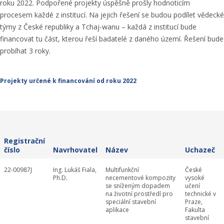
roku 2022. Podpořené projekty úspěšně prošly hodnoticím
procesem každé z institucí. Na jejich řešení se budou podílet vědecké
týmy z České republiky a Tchaj-wanu – každá z institucí bude
financovat tu část, kterou řeší badatelé z daného území. Řešení bude
probíhat 3 roky.
Projekty určené k financování od roku 2022
Registrační
číslo
Navrhovatel
Název
Uchazeč
22-00987J
Ing. Lukáš Fiala,
Multifunkční
České
Ph.D.
necementové kompozity
vysoké
se sníženým dopadem
učení
na životní prostředí pro
technické v
speciální stavební
Praze,
aplikace
Fakulta
stavební