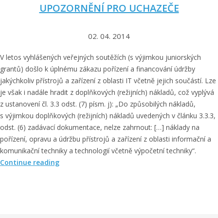
v
UPOZORNĚNÍ PRO UCHAZEČE
k
l
02. 04. 2014
á
d
V letos vyhlášených veřejných soutěžích (s výjimkou juniorských
á
grantů) došlo k úplnému zákazu pořízení a financování údržby
n
jakýchkoliv přístrojů a zařízení z oblasti IT včetně jejich součástí. Lze
í
je však i nadále hradit z doplňkových (režijních) nákladů, což vyplývá
v
z ustanovení čl. 3.3 odst. (7) písm. j): „Do způsobilých nákladů,
ý
s výjimkou doplňkových (režijních) nákladů uvedených v článku 3.3.3,
s
odst. (6) zadávací dokumentace, nelze zahrnout: […] náklady na
l
pořízení, opravu a údržbu přístrojů a zařízení z oblasti informační a
e
komunikační techniky a technologií včetně výpočetní techniky“.
d
„
Continue reading
k
U
ů
p
d
o
o
z
R