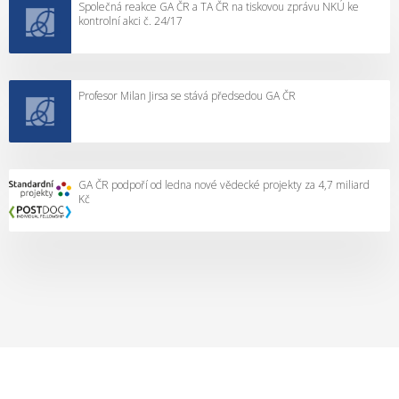
Společná reakce GA ČR a TA ČR na tiskovou zprávu NKÚ ke
“
o
kontrolní akci č. 24/17
n
a
v
Profesor Milan Jirsa se stává předsedou GA ČR
r
h
o
v
a
GA ČR podpoří od ledna nové vědecké projekty za 4,7 miliard
Kč
t
e
l
e
a
u
c
h
a
z