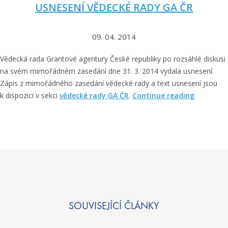
USNESENÍ VĚDECKÉ RADY GA ČR
e
č
e
09. 04. 2014
o
Vědecká rada Grantové agentury České republiky po rozsáhlé diskusi
p
na svém mimořádném zasedání dne 31. 3. 2014 vydala usnesení.
r
Zápis z mimořádného zasedání vědecké rady a text usnesení jsou
o
„
k dispozici v sekci
vědecké rady GA ČR
.
Continue reading
j
U
e
s
k
n
t
e
y
s
s
e
n
p
í
o
v
SOUVISEJÍCÍ ČLÁNKY
č
ě
á