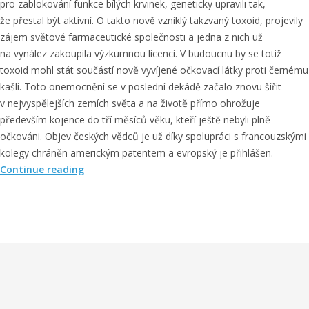
pro zablokování funkce bílých krvinek, geneticky upravili tak,
že přestal být aktivní. O takto nově vzniklý takzvaný toxoid, projevily
zájem světové farmaceutické společnosti a jedna z nich už
na vynález zakoupila výzkumnou licenci. V budoucnu by se totiž
toxoid mohl stát součástí nově vyvíjené očkovací látky proti černému
kašli. Toto onemocnění se v poslední dekádě začalo znovu šířit
v nejvyspělejších zemích světa a na životě přímo ohrožuje
především kojence do tří měsíců věku, kteří ještě nebyli plně
očkováni. Objev českých vědců je už díky spolupráci s francouzskými
kolegy chráněn americkým patentem a evropský je přihlášen.
„
Continue reading
Č
e
š
t
í
v
ě
d