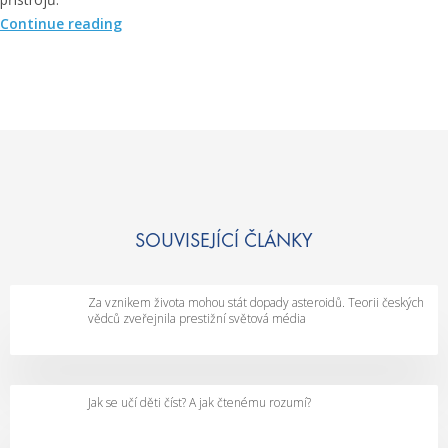
„
Continue reading
A
n
a
l
ý
z
a
d
e
SOUVISEJÍCÍ ČLÁNKY
c
h
Za vznikem života mohou stát dopady asteroidů. Teorii českých
u
vědců zveřejnila prestižní světová média
j
a
k
Jak se učí děti číst? A jak čtenému rozumí?
o
m