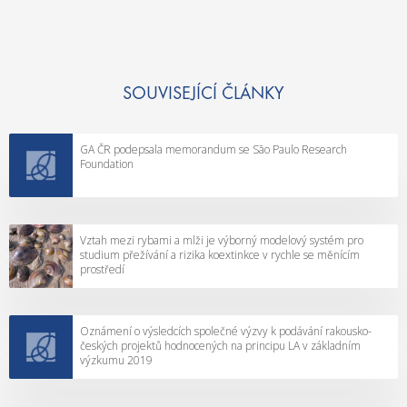
o
I
r
V
n
“
ě
n
SOUVISEJÍCÍ ČLÁNKY
í
p
GA ČR podepsala memorandum se São Paulo Research
r
Foundation
o
u
c
Vztah mezi rybami a mlži je výborný modelový systém pro
h
studium přežívání a rizika koextinkce v rychle se měnícím
a
prostředí
z
e
č
Oznámení o výsledcích společné výzvy k podávání rakousko-
českých projektů hodnocených na principu LA v základním
e
výzkumu 2019
“