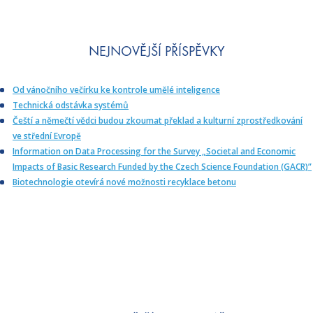
o
u
r
NEJNOVĚJŠÍ PŘÍSPĚVKY
č
e
Od vánočního večírku ke kontrole umělé inteligence
n
Technická odstávka systémů
í
Čeští a němečtí vědci budou zkoumat překlad a kulturní zprostředkování
n
ve střední Evropě
e
Information on Data Processing for the Survey „Societal and Economic
m
Impacts of Basic Research Funded by the Czech Science Foundation (GACR)”
o
Biotechnologie otevírá nové možnosti recyklace betonu
c
í
“