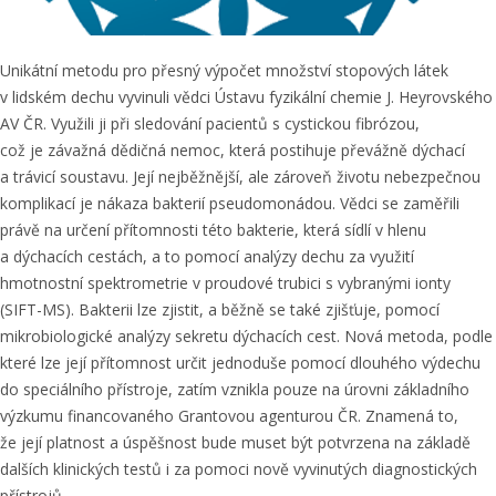
Unikátní metodu pro přesný výpočet množství stopových látek
v lidském dechu vyvinuli vědci Ústavu fyzikální chemie J. Heyrovského
AV ČR. Využili ji při sledování pacientů s cystickou fibrózou,
což je závažná dědičná nemoc, která postihuje převážně dýchací
a trávicí soustavu. Její nejběžnější, ale zároveň životu nebezpečnou
komplikací je nákaza bakterií pseudomonádou. Vědci se zaměřili
právě na určení přítomnosti této bakterie, která sídlí v hlenu
a dýchacích cestách, a to pomocí analýzy dechu za využití
hmotnostní spektrometrie v proudové trubici s vybranými ionty
(SIFT-MS). Bakterii lze zjistit, a běžně se také zjišťuje, pomocí
mikrobiologické analýzy sekretu dýchacích cest. Nová metoda, podle
které lze její přítomnost určit jednoduše pomocí dlouhého výdechu
do speciálního přístroje, zatím vznikla pouze na úrovni základního
výzkumu financovaného Grantovou agenturou ČR. Znamená to,
že její platnost a úspěšnost bude muset být potvrzena na základě
dalších klinických testů i za pomoci nově vyvinutých diagnostických
přístrojů.