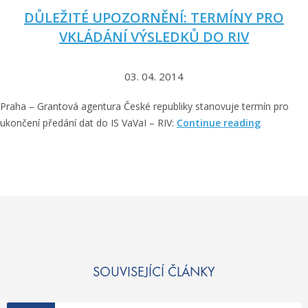
5
DŮLEŽITÉ UPOZORNĚNÍ: TERMÍNY PRO
“
VKLÁDÁNÍ VÝSLEDKŮ DO RIV
03. 04. 2014
Praha – Grantová agentura České republiky stanovuje termín pro
„
ukončení předání dat do IS VaVaI – RIV:
Continue reading
D
ů
l
e
ž
i
t
é
u
SOUVISEJÍCÍ ČLÁNKY
p
o