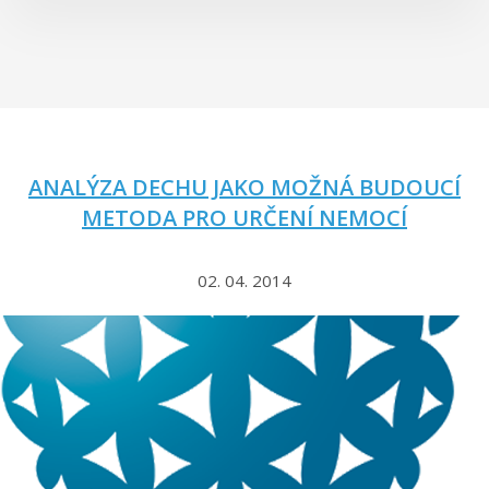
ANALÝZA DECHU JAKO MOŽNÁ BUDOUCÍ
METODA PRO URČENÍ NEMOCÍ
02. 04. 2014