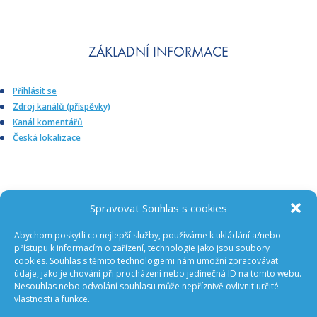
ZÁKLADNÍ INFORMACE
Přihlásit se
Zdroj kanálů (příspěvky)
Kanál komentářů
Česká lokalizace
Spravovat Souhlas s cookies
Abychom poskytli co nejlepší služby, používáme k ukládání a/nebo
ODEBÍREJTE NOVINKY Z GA ČR
přístupu k informacím o zařízení, technologie jako jsou soubory
cookies. Souhlas s těmito technologiemi nám umožní zpracovávat
údaje, jako je chování při procházení nebo jedinečná ID na tomto webu.
Nesouhlas nebo odvolání souhlasu může nepříznivě ovlivnit určité
vlastnosti a funkce.