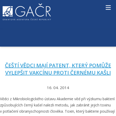
S
k
i
p
t
o
c
DUBEN 2014
MĚSÍC:
o
n
t
e
ČEŠTÍ VĚDCI MAJÍ PATENT, KTERÝ POMŮŽE
n
t
VYLEPŠIT VAKCÍNU PROTI ČERNÉMU KAŠLI
16. 04. 2014
Vědci z Mikrobiologického ústavu Akademie věd při výzkumu bakterií
způsobujících černý kašel nalezli metodu, jak zabránit jejich toxinu
v potlačení obranyschopnosti člověka. Toxin, který bakterie používají