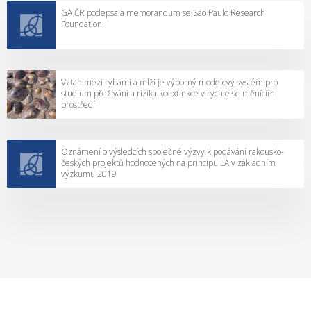
d
t
GA ČR podepsala memorandum se São Paulo Research
e
k
Foundation
c
e
k
m
é
ř
Vztah mezi rybami a mlži je výborný modelový systém pro
r
e
studium přežívání a rizika koextinkce v rychle se měnícím
a
prostředí
š
d
e
y
n
G
Oznámení o výsledcích společné výzvy k podávání rakousko-
í
českých projektů hodnocených na principu LA v základním
A
v
výzkumu 2019
Č
R
r
“
o
c
e
2
0
1