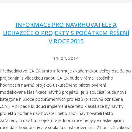
o
m
ů
INFORMACE PRO NAVRHOVATELE A
ž
UCHAZEČE O PROJEKTY S POČÁTKEM ŘEŠENÍ
e
V ROCE 2015
v
y
l
11. 04. 2014
e
p
Předsednictvo GA ČR tímto informuje akademickou veřejnost, že po
š
projednání s vědeckou radou GA ČR bude v rámci letošního
i
hodnocení návrhů projektů uskutečněno pilotní ověření
t
modifikované klasifikace návrhů projektů, jejíž součástí bude nová
v
kategorie hluboce podprůměrných projektů (pracovně označená
a
„Cn“). V případě budoucí implementace této klasifikace by návrhy
k
projektů podané navrhovateli nebo spolunavrhovateli takto
c
zařazených návrhů projektů v jednom roce nebyly v následujícím
í
roce dále hodnoceny a v souladu s ustanovením § 21 odst. 5 zákona