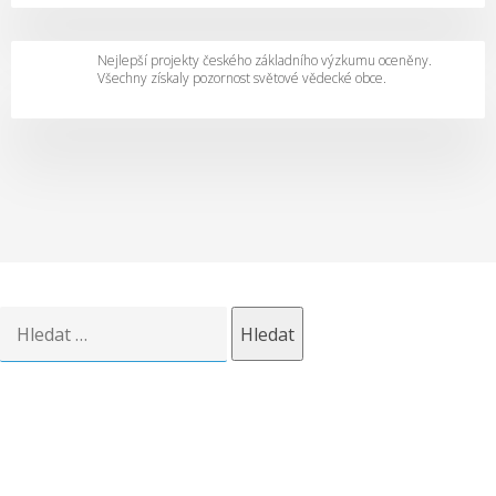
o
ž
n
Nejlepší projekty českého základního výzkumu oceněny.
Všechny získaly pozornost světové vědecké obce.
á
b
u
d
o
u
c
í
m
Vyhledávání
e
t
o
d
a
p
r