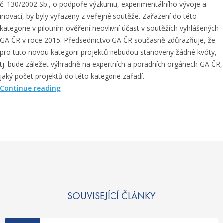
n
č. 130/2002 Sb., o podpoře výzkumu, experimentálního vývoje a
u
inovací, by byly vyřazeny z veřejné soutěže. Zařazení do této
p
kategorie v pilotním ověření neovlivní účast v soutěžích vyhlášených
r
GA ČR v roce 2015. Předsednictvo GA ČR současně zdůrazňuje, že
o
pro tuto novou kategorii projektů nebudou stanoveny žádné kvóty,
t
tj. bude záležet výhradně na expertních a poradních orgánech GA ČR,
i
jaký počet projektů do této kategorie zařadí.
č
„
Continue reading
e
I
r
n
n
f
é
o
m
r
u
m
k
a
a
c
š
e
SOUVISEJÍCÍ ČLÁNKY
l
p
i
r