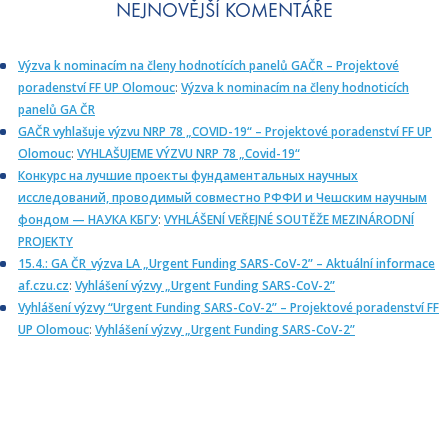
NEJNOVĚJŠÍ KOMENTÁŘE
Výzva k nominacím na členy hodnotících panelů GAČR – Projektové
poradenství FF UP Olomouc
:
Výzva k nominacím na členy hodnoticích
panelů GA ČR
GAČR vyhlašuje výzvu NRP 78 „COVID-19“ – Projektové poradenství FF UP
Olomouc
:
VYHLAŠUJEME VÝZVU NRP 78 „Covid-19“
Конкурс на лучшие проекты фундаментальных научных
исследований, проводимый совместно РФФИ и Чешским научным
фондом — НАУКА КБГУ
:
VYHLÁŠENÍ VEŘEJNÉ SOUTĚŽE MEZINÁRODNÍ
PROJEKTY
15.4.: GA ČR_výzva LA „Urgent Funding SARS-CoV-2” – Aktuální informace
af.czu.cz
:
Vyhlášení výzvy „Urgent Funding SARS-CoV-2”
Vyhlášení výzvy “Urgent Funding SARS-CoV-2” – Projektové poradenství FF
UP Olomouc
:
Vyhlášení výzvy „Urgent Funding SARS-CoV-2”