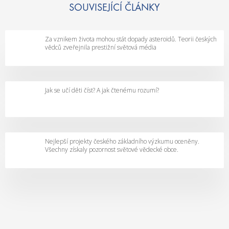
c
SOUVISEJÍCÍ ČLÁNKY
i
m
Za vznikem života mohou stát dopady asteroidů. Teorii českých
a
vědců zveřejnila prestižní světová média
j
í
p
Jak se učí děti číst? A jak čtenému rozumí?
a
t
e
n
t
Nejlepší projekty českého základního výzkumu oceněny.
Všechny získaly pozornost světové vědecké obce.
,
k
t
e
r
ý
p