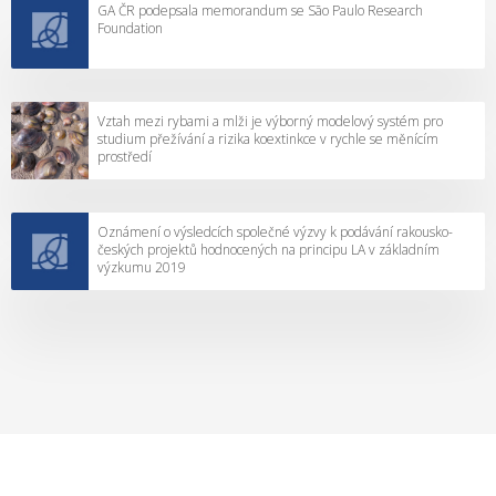
GA ČR podepsala memorandum se São Paulo Research
z
Foundation
o
r
n
Vztah mezi rybami a mlži je výborný modelový systém pro
ě
studium přežívání a rizika koextinkce v rychle se měnícím
n
prostředí
í
:
T
Oznámení o výsledcích společné výzvy k podávání rakousko-
českých projektů hodnocených na principu LA v základním
e
výzkumu 2019
r
m
í
n
y
p
r
o