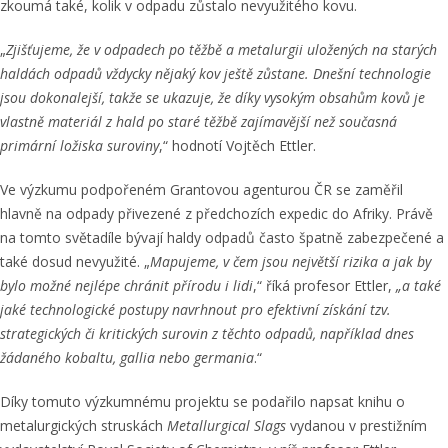
zkoumá také, kolik v odpadu zůstalo nevyužitého kovu.
„
Zjišťujeme, že v odpadech po těžbě a metalurgii uložených na starých
haldách odpadů vždycky nějaký kov ještě zůstane. Dnešní technologie
jsou dokonalejší, takže se ukazuje, že díky vysokým obsahům kovů je
vlastně materiál z hald po staré těžbě zajímavější než současná
primární ložiska suroviny
,“ hodnotí Vojtěch Ettler.
Ve výzkumu podpořeném Grantovou agenturou ČR se zaměřil
hlavně na odpady přivezené z předchozích expedic do Afriky. Právě
na tomto světadíle bývají haldy odpadů často špatně zabezpečené a
také dosud nevyužité. „
Mapujeme, v čem jsou největší rizika a jak by
bylo možné nejlépe chránit přírodu i lidi
,“ říká profesor Ettler,
„a také
jaké technologické postupy navrhnout pro efektivní získání tzv.
strategických či kritických surovin z těchto odpadů, například dnes
žádaného kobaltu, gallia nebo germania
.“
Díky tomuto výzkumnému projektu se podařilo napsat knihu o
metalurgických struskách
Metallurgical Slags
vydanou v prestižním