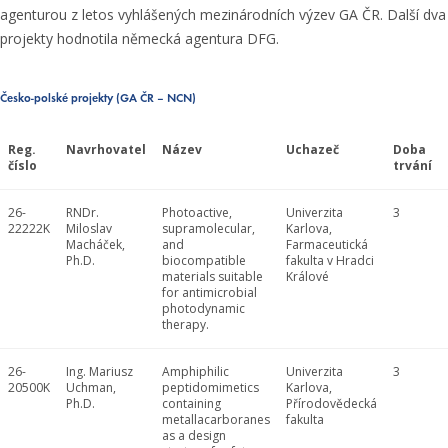
agenturou z letos vyhlášených mezinárodních výzev GA ČR. Další dva
projekty hodnotila německá agentura DFG.
Česko-polské projekty (GA ČR – NCN)
Reg.
Navrhovatel
Název
Uchazeč
Doba
číslo
trvání
26-
RNDr.
Photoactive,
Univerzita
3
22222K
Miloslav
supramolecular,
Karlova,
Macháček,
and
Farmaceutická
Ph.D.
biocompatible
fakulta v Hradci
materials suitable
Králové
for antimicrobial
photodynamic
therapy.
26-
Ing. Mariusz
Amphiphilic
Univerzita
3
20500K
Uchman,
peptidomimetics
Karlova,
Ph.D.
containing
Přírodovědecká
metallacarboranes
fakulta
as a design