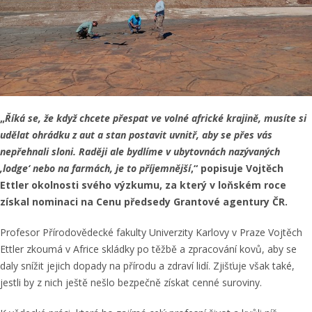
„
Říká se, že když chcete přespat ve volné africké krajině, musíte si
udělat ohrádku z aut a stan postavit uvnitř, aby se přes vás
nepřehnali sloni. Raději ale bydlíme v ubytovnách nazývaných
,lodge
‘
ne
bo na farmách, je to příjemnější
,“ popisuje Vojtěch
Ettler okolnosti svého výzkumu, za který v loňském roce
získal nominaci na Cenu předsedy Grantové agentury ČR.
Profesor Přírodovědecké fakulty Univerzity Karlovy v Praze Vojtěch
Ettler zkoumá v Africe skládky po těžbě a zpracování kovů, aby se
daly snížit jejich dopady na přírodu a zdraví lidí. Zjišťuje však také,
jestli by z nich ještě nešlo bezpečně získat cenné suroviny.