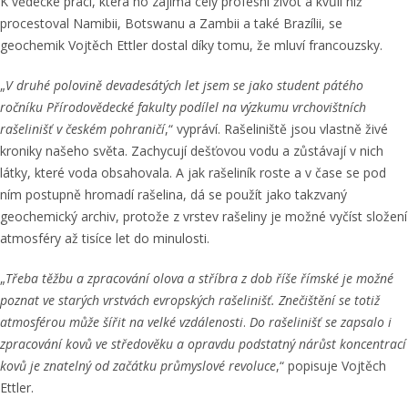
K vědecké práci, která ho zajímá celý profesní život a kvůli níž
procestoval Namibii, Botswanu a Zambii a také Brazílii, se
geochemik Vojtěch Ettler dostal díky tomu, že mluví francouzsky.
„
V druhé polovině devadesátých let jsem se jako student pátého
ročníku Přírodovědecké fakulty podílel na výzkumu vrchovištních
rašelinišť v českém pohraničí
,“ vypráví. Rašeliniště jsou vlastně živé
kroniky našeho světa. Zachycují dešťovou vodu a zůstávají v nich
látky, které voda obsahovala. A jak rašeliník roste a v čase se pod
ním postupně hromadí rašelina, dá se použít jako takzvaný
geochemický archiv, protože z vrstev rašeliny je možné vyčíst složení
atmosféry až tisíce let do minulosti.
„
Třeba těžbu a zpracování olova a stříbra z dob říše římské je možné
poznat ve starých vrstvách evropských rašelinišť. Znečištění se totiž
atmosférou může šířit na velké vzdálenosti
.
Do rašelinišť se zapsalo i
zpracování kovů ve středověku a opravdu podstatný nárůst koncentrací
kovů je znatelný od začátku průmyslové revoluce
,“ popisuje Vojtěch
Ettler.