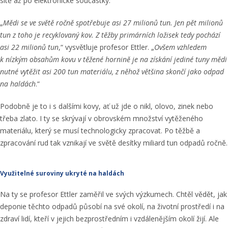
sítě až po elektronické součástky.
„
Mědi se ve světě ročně spotřebuje asi 27 milionů tun. Jen pět milionů
tun z toho je recyklovaný kov. Z těžby primárních ložisek tedy pochází
asi 22 milionů tun
,“ vysvětluje profesor Ettler. „
Ovšem vzhledem
k nízkým obsahům kovu v těžené hornině je na získání jediné tuny mědi
nutné vytěžit asi 200 tun materiálu, z něhož většina skončí jako odpad
na haldách
.“
Podobně je to i s dalšími kovy, ať už jde o nikl, olovo, zinek nebo
třeba zlato. I ty se skrývají v obrovském množství vytěženého
materiálu, který se musí technologicky zpracovat. Po těžbě a
zpracování rud tak vznikají ve světě desítky miliard tun odpadů ročně.
Využitelné suroviny ukryté na haldách
Na ty se profesor Ettler zaměřil ve svých výzkumech. Chtěl vědět, jak
deponie těchto odpadů působí na své okolí, na životní prostředí i na
zdraví lidí, kteří v jejich bezprostředním i vzdálenějším okolí žijí. Ale