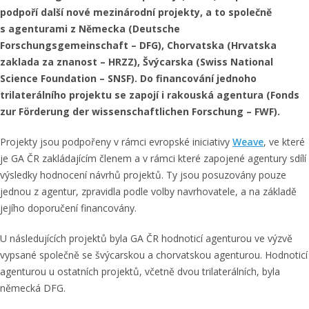
podpoří další nové mezinárodní projekty, a to společně
s agenturami z Německa (
Deutsche
Forschungsgemeinschaft –
DFG), Chorvatska (Hrvatska
zaklada za znanost – HRZZ), Švýcarska (Swiss National
Science Foundation – SNSF). Do financování jednoho
trilaterálního projektu se zapojí i rakouská agentura (
Fonds
zur Förderung der wissenschaftlichen Forschung –
FWF).
Projekty jsou podpořeny v rámci evropské iniciativy
Weave
, ve které
je GA ČR zakládajícím členem a v rámci které zapojené agentury sdílí
výsledky hodnocení návrhů projektů. Ty jsou posuzovány pouze
jednou z agentur, zpravidla podle volby navrhovatele, a na základě
jejího doporučení financovány.
U následujících projektů byla GA ČR hodnoticí agenturou ve výzvě
vypsané společně se švýcarskou a chorvatskou agenturou. Hodnoticí
agenturou u ostatních projektů, včetně dvou trilaterálních, byla
německá DFG.