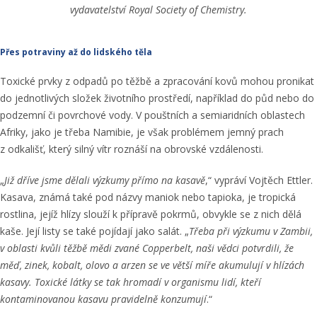
vydavatelství Royal Society of Chemistry.
Přes potraviny až do lidského těla
Toxické prvky z odpadů po těžbě a zpracování kovů mohou pronikat
do jednotlivých složek životního prostředí, například do půd nebo do
podzemní či povrchové vody. V pouštních a semiaridních oblastech
Afriky, jako je třeba Namibie, je však problémem jemný prach
z odkališť, který silný vítr roznáší na obrovské vzdálenosti.
„
Již dříve jsme dělali výzkumy přímo na kasavě
,“ vypráví Vojtěch Ettler.
Kasava, známá také pod názvy maniok nebo tapioka, je tropická
rostlina, jejíž hlízy slouží k přípravě pokrmů, obvykle se z nich dělá
kaše. Její listy se také pojídají jako salát. „
Třeba při výzkumu v Zambii,
v oblasti kvůli těžbě mědi zvané Copperbelt, naši vědci potvrdili, že
měď, zinek, kobalt, olovo a arzen se ve větší míře akumulují v hlízách
kasavy. Toxické látky se tak hromadí v organismu lidí, kteří
kontaminovanou kasavu pravidelně konzumují
.“