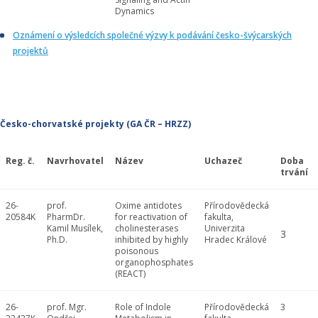
Dynamics
Oznámení o výsledcích společné výzvy k podávání česko-švýcarských
projektů
Česko-chorvatské projekty (GA ČR – HRZZ)
Reg. č.
Navrhovatel
Název
Uchazeč
Doba
trvání
26-
prof.
Oxime antidotes
Přírodovědecká
20584K
PharmDr.
for reactivation of
fakulta,
Kamil Musílek,
cholinesterases
Univerzita
3
Ph.D.
inhibited by highly
Hradec Králové
poisonous
organophosphates
(REACT)
26-
prof. Mgr.
Role of Indole
Přírodovědecká
3