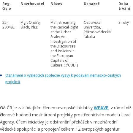
Reg.
Navrhovatel
Název
Uchazeč
Doba
číslo
trvání
25-
Mgr. Ondřej
Mainstreaming
Ostravská
3 roky
20048L
Slach, Ph.D.
the Radical Right
univerzita,
at the Urban
Přírodovědecká
Scale: An
fakulta
Investigation of
the Discourses
and Policies in
the European
Capitals of
Culture (R²CULT)
Oznámení o výsledcích společné výzvy k podávání německo-českých
projektů
GA ČR je zakládajícím členem evropské iniciativy
WEAVE
, v rámci níž
členové hodnotí mezinárodní projekty prostřednictvím modelu Lead
Agency. Cílem iniciativy je odstranění překážek v mezinárodní
vědecké spolupráci a propojení celkem 12 evropských agentur