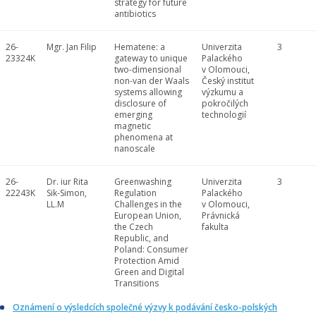
strategy for future
antibiotics
26-
Mgr. Jan Filip
Hematene: a
Univerzita
3
23324K
gateway to unique
Palackého
two-dimensional
v Olomouci,
non-van der Waals
Český institut
systems allowing
výzkumu a
disclosure of
pokročilých
emerging
technologií
magnetic
phenomena at
nanoscale
26-
Dr. iur Rita
Greenwashing
Univerzita
3
22243K
Sik-Simon,
Regulation
Palackého
LL.M
Challenges in the
v Olomouci,
European Union,
Právnická
the Czech
fakulta
Republic, and
Poland: Consumer
Protection Amid
Green and Digital
Transitions
Oznámení o výsledcích společné výzvy k podávání česko-polských