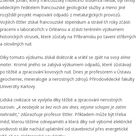
Zdeněk Johan, který francouzsky mluvícího studenta hledal, byl tehdy
vědeckým ředitelem francouzské geologické služby a mimo jiné
rozjížděl projekt mapování odpadů z metalurgických provozů.
Vojtěch Ettler získal francouzské stipendium a strávil tři roky zčásti
pracemi v laboratořích v Orléansu a zčásti terénním výzkumem
historických strusek, které zůstaly na Příbramsku po tavení stříbrných
a olověných rud.
Díky tomuto výzkumu získal doktorát a vrátil se zpět na svoji
alma
mater
. Kromě jiného se zabývá výzkumem odpadů, které zůstávají
po těžbě a zpracování kovových rud. Dnes je profesorem v Ústavu
geochemie, mineralogie a nerostných zdrojů Přírodovědecké fakulty
Univerzity Karlovy.
Lidská civilizace se vyvíjela díky těžbě a zpracování nerostných
surovin. „
A neobejde se bez nich ani dnes, nejsme schopni je zatím
nahradit
,“ zdůrazňuje profesor Ettler. Příkladem může být třeba
měď, kterou těžíme odnepaměti a která díky své výborné elektrické
vodivosti stále nachází uplatnění od stavebnictví přes energetické