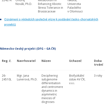
22427K
Ondřej
Metabolism in
fakulta,
Novák, Ph.D.
Enhancing Abiotic
Univerzita
Stress Tolerance in
Palackého
Brassicaceae
v Olomouci
Oznámení o výsledcích společné výzvy k podávání česko-chorvatských
projektů
Německo-český projekt (DFG – GA ČR)
Reg. č.
Navrhovatel
Název
Uchazeč
Doba
trvání
26-
Mgr. Jana
Deciphering
Biofyzikální
3 roky
24510L
Lunerová, Ph.D.
subgenome
ústav AV ČR,
differentiation
v.v.i.
and centromere
dynamics in
asymmetric
meiosis of
dogroses