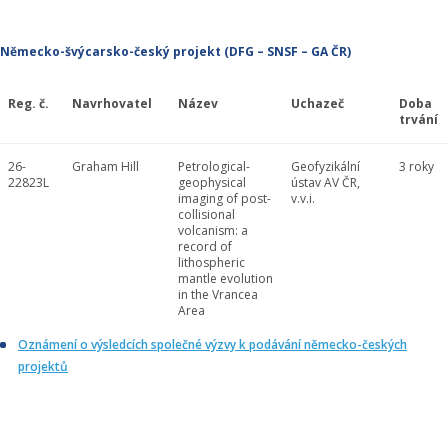
Německo-švýcarsko-český projekt (DFG – SNSF – GA ČR)
Reg. č.
Navrhovatel
Název
Uchazeč
Doba
trvání
26-
Graham Hill
Petrological-
Geofyzikální
3 roky
22823L
geophysical
ústav AV ČR,
imaging of post-
v.v.i.
collisional
volcanism: a
record of
lithospheric
mantle evolution
in the Vrancea
Area
Oznámení o výsledcích společné výzvy k podávání německo-českých
projektů