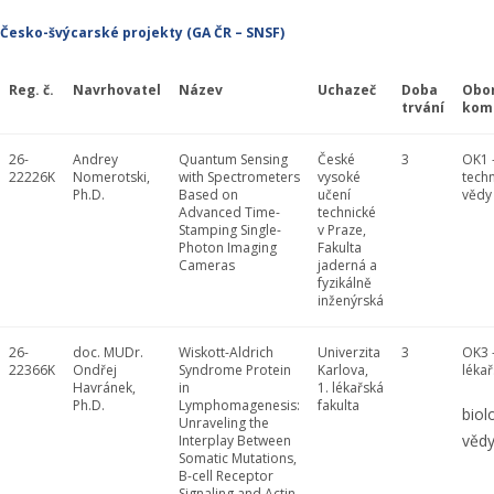
Česko-švýcarské projekty (GA ČR – SNSF)
Reg. č.
Navrhovatel
Název
Uchazeč
Doba
Obo
trvání
kom
26-
Andrey
Quantum Sensing
České
3
OK1 
22226K
Nomerotski,
with Spectrometers
vysoké
tech
Ph.D.
Based on
učení
vědy
Advanced Time-
technické
Stamping Single-
v Praze,
Photon Imaging
Fakulta
Cameras
jaderná a
fyzikálně
inženýrská
26-
doc. MUDr.
Wiskott-Aldrich
Univerzita
3
OK3 
22366K
Ondřej
Syndrome Protein
Karlova,
lékař
Havránek,
in
1. lékařská
Ph.D.
Lymphomagenesis:
fakulta
biol
Unraveling the
věd
Interplay Between
Somatic Mutations,
B-cell Receptor
Signaling and Actin