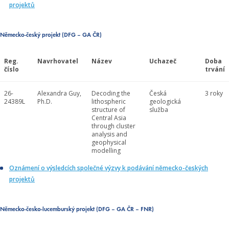
projektů
Německo-český projekt (DFG – GA ČR)
Reg.
Navrhovatel
Název
Uchazeč
Doba
číslo
trvání
26-
Alexandra Guy,
Decoding the
Česká
3 roky
24389L
Ph.D.
lithospheric
geologická
structure of
služba
Central Asia
through cluster
analysis and
geophysical
modelling
Oznámení o výsledcích společné výzvy k podávání německo-českých
projektů
Německo-česko-lucemburský projekt (DFG – GA ČR – FNR)