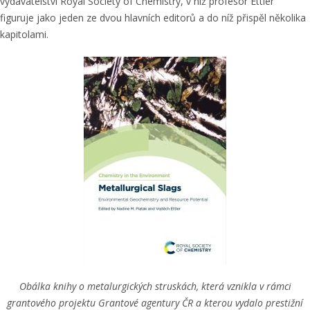
vydavatelství Royal Society of Chemistry, v níž profesor Ettler
figuruje jako jeden ze dvou hlavních editorů a do níž přispěl několika
kapitolami.
Obálka knihy o metalurgických struskách, která vznikla v rámci
grantového projektu Grantové agentury ČR a kterou vydalo prestižní