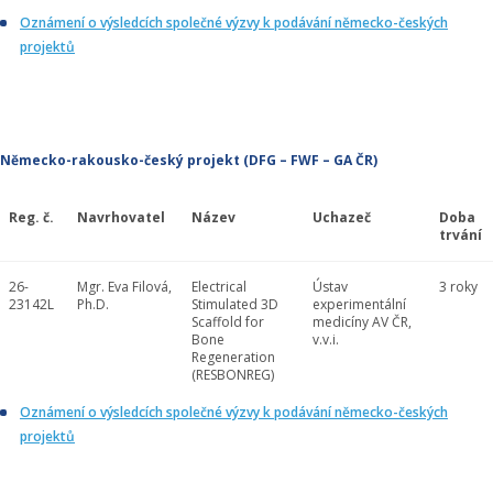
Oznámení o výsledcích společné výzvy k podávání německo-českých
projektů
Německo-rakousko-český projekt (DFG – FWF – GA ČR)
Reg. č.
Navrhovatel
Název
Uchazeč
Doba
trvání
26-
Mgr. Eva Filová,
Electrical
Ústav
3 roky
23142L
Ph.D.
Stimulated 3D
experimentální
Scaffold for
medicíny AV ČR,
Bone
v.v.i.
Regeneration
(RESBONREG)
Oznámení o výsledcích společné výzvy k podávání německo-českých
projektů