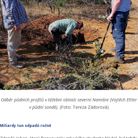
Odběr půdních profilů v těžební oblasti severní Namibie (Vojtěch Ettler
v půdní sondě).
(Foto: Tereza Zádorová)
Miliardy tun odpadů ročně