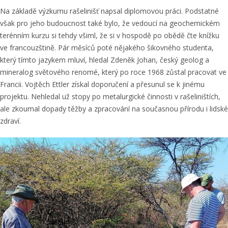
Na základě výzkumu rašelinišť napsal diplomovou práci. Podstatné
však pro jeho budoucnost také bylo, že vedoucí na geochemickém
terénním kurzu si tehdy všiml, že si v hospodě po obědě čte knížku
ve francouzštině. Pár měsíců poté nějakého šikovného studenta,
který tímto jazykem mluví, hledal Zdeněk Johan, český geolog a
mineralog světového renomé, který po roce 1968 zůstal pracovat ve
Francii. Vojtěch Ettler získal doporučení a přesunul se k jinému
projektu. Nehledal už stopy po metalurgické činnosti v rašeliništích,
ale zkoumal dopady těžby a zpracování na současnou přírodu i lidské
zdraví.