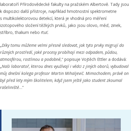
laboratoří Přírodovědecké fakulty na pražském Albertově. Tady jsou
k dispozici další přístroje, například hmotnostní spektrometrie
s multikolektorovou detekcí, která je vhodná pro měření
izotopového složení těžkých prvků, jako jsou olovo, měď, zinek,
stříbro, thalium nebo rtuť.
„
Díky tomu můžeme velmi přesně sledovat, jak tyto prvky migrují do
různých prostředí, jaké procesy probíhají mezi odpadem, půdou,
atmosférou, rostlinou a podobně
,“ popisuje Vojtěch Ettler a dodává:
„
Naši laboratoř, kterou dnes využívají i vědci z jiných oborů, vybudoval
můj dnešní kolega profesor Martin Mihaljevič. Mimochodem, právě on
byl před lety mým školitelem, když jsem ještě jako student zkoumal
rašeliniště
…“