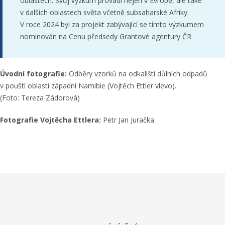
oblastech. Svůj výzkum provádí nejen v Evropě, ale také
v dalších oblastech světa včetně subsaharské Afriky.
V roce 2024 byl za projekt zabývající se tímto výzkumem
nominován na Cenu předsedy Grantové agentury ČR.
Úvodní fotografie:
Odběry vzorků na odkališti důlních odpadů
v pouští oblasti západní Namibie (Vojtěch Ettler vlevo).
(Foto: Tereza Zádorová)
Fotografie Vojtěcha Ettlera:
Petr Jan Juračka