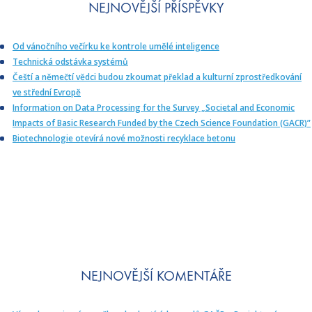
NEJNOVĚJŠÍ PŘÍSPĚVKY
Od vánočního večírku ke kontrole umělé inteligence
Technická odstávka systémů
Čeští a němečtí vědci budou zkoumat překlad a kulturní zprostředkování
ve střední Evropě
Information on Data Processing for the Survey „Societal and Economic
Impacts of Basic Research Funded by the Czech Science Foundation (GACR)”
Biotechnologie otevírá nové možnosti recyklace betonu
NEJNOVĚJŠÍ KOMENTÁŘE