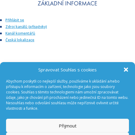
ZÁKLADNÍ INFORMACE
Přihlásit se
Zdroj kanálů (příspěvky)
Kanál komentářů
Česká lokalizace
Spravovat Souhlas s cookies
Abychom poskytli co nejlepší služby, používáme k ukládání a/nebo
ODEBÍREJTE NOVINKY Z GA ČR
přístupu k informacím o zařízení, technologie jako jsou soubory
cookies. Souhlas s těmito technologiemi nám umožní zpracovávat
údaje, jako je chování při procházení nebo jedinečná ID na tomto webu.
Nesouhlas nebo odvolání souhlasu může nepříznivě ovlivnit určité
vlastnosti a funkce.
Přijmout