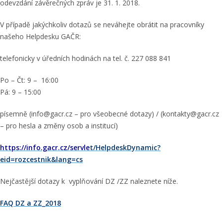
odevzdání závěrečných zpráv je 31. 1. 2018.
V případě jakýchkoliv dotazů se neváhejte obrátit na pracovníky
našeho Helpdesku GAČR:
telefonicky v úředních hodinách na tel. č. 227 088 841
Po – Čt: 9 – 16:00
Pá: 9 – 15:00
písemně (info@gacr.cz – pro všeobecné dotazy) / (kontakty@gacr.cz
– pro hesla a změny osob a institucí)
https://info.gacr.cz/servle
t/HelpdeskDynamic?
eid=rozcestnik&lang=cs
Nejčastější dotazy k vyplňování DZ /ZZ naleznete níže.
FAQ DZ a ZZ_2018