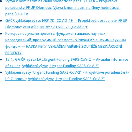
Výzva k nominacím na členy hodnotících panelů GAČR – Projektové
poradenství FF UP Olomouc
:
Výzva k nominacím na členy hodnoticích
panelů GA ČR
GAČR vyhlašuje výzvu NRP 78 „COVID-19“ – Projektové poradenství FF UP
Olomouc
:
VYHLAŠUJEME VÝZVU NRP 78 „Covid-19“
Конкурс на лучшие проекты фундаментальных научных
исследований, проводимый совместно РФФИ и Чешским научным
фондом — НАУКА КБГУ
:
VYHLÁŠENÍ VEŘEJNÉ SOUTĚŽE MEZINÁRODNÍ
PROJEKTY
15.4.: GA ČR_výzva LA „Urgent Funding SARS-CoV-2” – Aktuální informace
af.czu.cz
:
Vyhlášení výzvy „Urgent Funding SARS-CoV-2”
Vyhlášení výzvy “Urgent Funding SARS-CoV-2” – Projektové poradenství FF
UP Olomouc
:
Vyhlášení výzvy „Urgent Funding SARS-CoV-2”