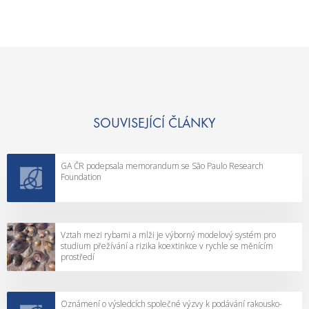
SOUVISEJÍCÍ ČLÁNKY
GA ČR podepsala memorandum se São Paulo Research
Foundation
Vztah mezi rybami a mlži je výborný modelový systém pro
studium přežívání a rizika koextinkce v rychle se měnícím
prostředí
Oznámení o výsledcích společné výzvy k podávání rakousko-