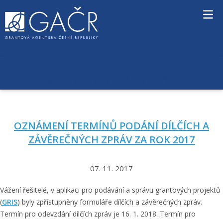
S
k
i
p
t
o
c
LISTOPAD 2017
MĚSÍC:
o
n
t
e
OZNÁMENÍ TERMÍNŮ PODÁNÍ DÍLČÍCH A
n
t
ZÁVĚREČNÝCH ZPRÁV ZA ROK 2017
07. 11. 2017
Vážení řešitelé, v aplikaci pro podávání a správu grantových projektů
(
GRIS
) byly zpřístupněny formuláře dílčích a závěrečných zpráv.
Termín pro odevzdání dílčích zpráv je 16. 1. 2018. Termín pro