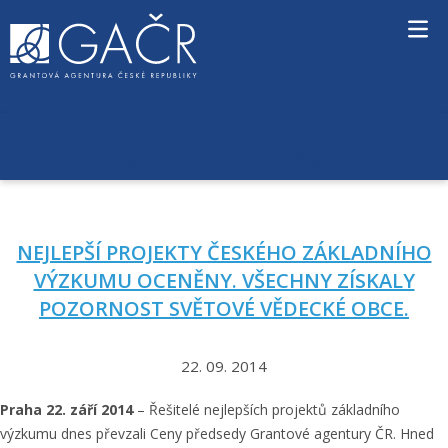
S
k
i
p
t
o
c
ZÁŘÍ 2014
MĚSÍC:
o
n
t
e
NEJLEPŠÍ PROJEKTY ČESKÉHO ZÁKLADNÍHO
n
t
VÝZKUMU OCENĚNY. VŠECHNY ZÍSKALY
POZORNOST SVĚTOVÉ VĚDECKÉ OBCE.
22. 09. 2014
Praha 22. září 2014
– Řešitelé nejlepších projektů základního
výzkumu dnes převzali Ceny předsedy Grantové agentury ČR. Hned