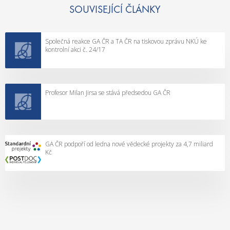
p
SOUVISEJÍCÍ ČLÁNKY
r
o
Společná reakce GA ČR a TA ČR na tiskovou zprávu NKÚ ke
j
kontrolní akci č. 24/17
e
k
t
Profesor Milan Jirsa se stává předsedou GA ČR
y
č
e
s
k
GA ČR podpoří od ledna nové vědecké projekty za 4,7 miliard
Kč
é
h
o
z
á
k