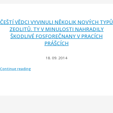
l
a
d
n
ČEŠTÍ VĚDCI VYVINULI NĚKOLIK NOVÝCH TYPŮ
í
ZEOLITŮ. TY V MINULOSTI NAHRADILY
h
ŠKODLIVÉ FOSFOREČNANY V PRACÍCH
o
PRÁŠCÍCH
v
ý
z
18. 09. 2014
k
u
„
Continue reading
m
Č
u
e
o
š
c
t
e
í
n
v
ě
ě