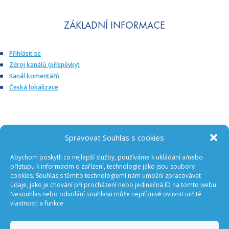
ZÁKLADNÍ INFORMACE
Přihlásit se
Zdroj kanálů (příspěvky)
Kanál komentářů
Česká lokalizace
Spravovat Souhlas s cookies
Abychom poskytli co nejlepší služby, používáme k ukládání a/nebo
ODEBÍREJTE NOVINKY Z GA ČR
přístupu k informacím o zařízení, technologie jako jsou soubory
cookies. Souhlas s těmito technologiemi nám umožní zpracovávat
údaje, jako je chování při procházení nebo jedinečná ID na tomto webu.
Nesouhlas nebo odvolání souhlasu může nepříznivě ovlivnit určité
vlastnosti a funkce.