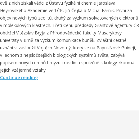
dvě z nich získali vědci z Ústavu fyzikální chemie Jaroslava
Heyrovského Akademie věd ČR, Jiří Čejka a Michal Fárník. První za
objev nových typů zeolitů, druhý za výzkum solvatovaných elektronů
v molekulových klastrech. Třetí Cenu předsedy Grantové agentury ČR
obdržel Vítězslav Bryja z Přírodovědecké fakulty Masarykovy
univerzity v Brně za výzkum komunikace buněk. Zvláštní čestné
uznání si zasloužil Vojtěch Novotný, který se na Papui-Nové Guineji,
v jednom z nejsložitějších biologických systémů světa, zabývá
popisem nových druhů hmyzu i rostlin a společně s kolegy zkoumá
jejich vzájemné vztahy.
„
Continue reading
N
e
j
l
e
p
š
í