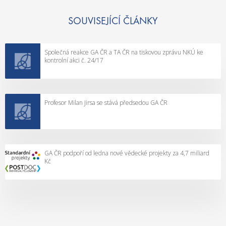
n
d
y
c
SOUVISEJÍCÍ ČLÁNKY
.
i
V
v
Společná reakce GA ČR a TA ČR na tiskovou zprávu NKÚ ke
š
y
kontrolní akci č. 24/17
e
v
c
i
h
n
n
Profesor Milan Jirsa se stává předsedou GA ČR
u
y
l
z
i
í
n
s
ě
GA ČR podpoří od ledna nové vědecké projekty za 4,7 miliard
Kč
k
k
a
o
l
l
y
i
p
k
o
n