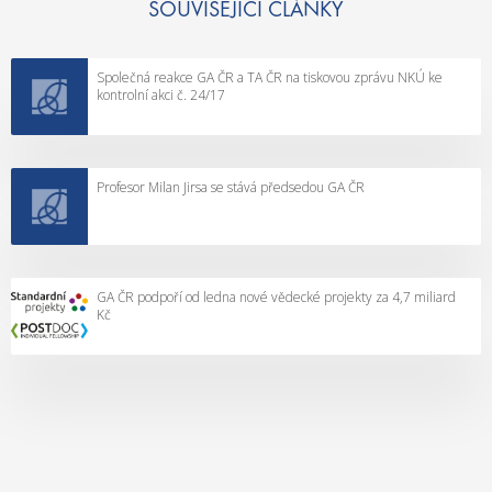
c
e
y
SOUVISEJÍCÍ ČLÁNKY
k
l
v
é
č
Společná reakce GA ČR a TA ČR na tiskovou zprávu NKÚ ke
o
e
m
kontrolní akci č. 24/17
b
s
i
c
k
n
e
é
u
.
Profesor Milan Jirsa se stává předsedou GA ČR
v
l
“
ě
o
d
s
e
t
c
GA ČR podpoří od ledna nové vědecké projekty za 4,7 miliard
i
Kč
k
n
é
a
s
h
t
r
a
a
n
d
i
i