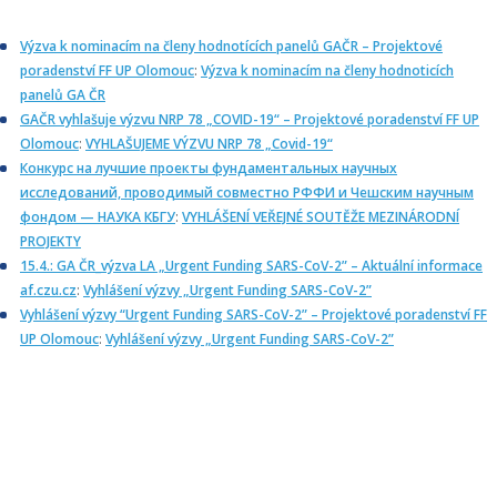
Výzva k nominacím na členy hodnotících panelů GAČR – Projektové
poradenství FF UP Olomouc
:
Výzva k nominacím na členy hodnoticích
panelů GA ČR
GAČR vyhlašuje výzvu NRP 78 „COVID-19“ – Projektové poradenství FF UP
Olomouc
:
VYHLAŠUJEME VÝZVU NRP 78 „Covid-19“
Конкурс на лучшие проекты фундаментальных научных
исследований, проводимый совместно РФФИ и Чешским научным
фондом — НАУКА КБГУ
:
VYHLÁŠENÍ VEŘEJNÉ SOUTĚŽE MEZINÁRODNÍ
PROJEKTY
15.4.: GA ČR_výzva LA „Urgent Funding SARS-CoV-2” – Aktuální informace
af.czu.cz
:
Vyhlášení výzvy „Urgent Funding SARS-CoV-2”
Vyhlášení výzvy “Urgent Funding SARS-CoV-2” – Projektové poradenství FF
UP Olomouc
:
Vyhlášení výzvy „Urgent Funding SARS-CoV-2”