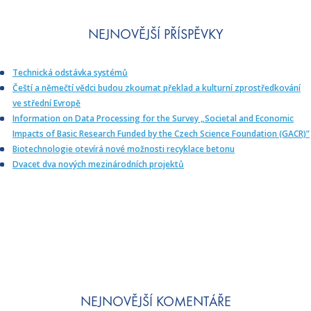
NEJNOVĚJŠÍ PŘÍSPĚVKY
Technická odstávka systémů
Čeští a němečtí vědci budou zkoumat překlad a kulturní zprostředkování
ve střední Evropě
Information on Data Processing for the Survey „Societal and Economic
Impacts of Basic Research Funded by the Czech Science Foundation (GACR)”
Biotechnologie otevírá nové možnosti recyklace betonu
Dvacet dva nových mezinárodních projektů
NEJNOVĚJŠÍ KOMENTÁŘE