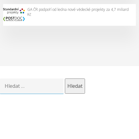
GA ČR podpoří od ledna nové vědecké projekty za 4,7 miliard
Kč
Vyhledávání