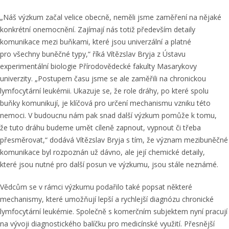
“
„Náš výzkum začal velice obecně, neměli jsme zaměření na nějaké
konkrétní onemocnění. Zajímají nás totiž především detaily
komunikace mezi buňkami, které jsou univerzální a platné
pro všechny buněčné typy,“ říká Vítězslav Bryja z Ústavu
experimentální biologie Přírodovědecké fakulty Masarykovy
univerzity. „Postupem času jsme se ale zaměřili na chronickou
lymfocytární leukémii. Ukazuje se, že role dráhy, po které spolu
buňky komunikují, je klíčová pro určení mechanismu vzniku této
nemoci. V budoucnu nám pak snad další výzkum pomůže k tomu,
že tuto dráhu budeme umět cíleně zapnout, vypnout či třeba
přesměrovat,“ dodává Vítězslav Bryja s tím, že význam mezibuněčné
komunikace byl rozpoznán už dávno, ale její chemické detaily,
které jsou nutné pro další posun ve výzkumu, jsou stále neznámé.
Vědcům se v rámci výzkumu podařilo také popsat některé
mechanismy, které umožňují lepší a rychlejší diagnózu chronické
lymfocytární leukémie. Společně s komerčním subjektem nyní pracují
na vývoji diagnostického balíčku pro medicínské využití. Přesnější