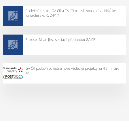
s
j
a
Společná reakce GA ČR a TA ČR na tiskovou zprávu NKÚ ke
v
i
n
kontrolní akci č. 24/17
z
o
y
n
c
v
i
e
Profesor Milan Jirsa se stává předsedou GA ČR
k
n
p
u
ě
r
o
n
a
z
“
c
o
GA ČR podpoří od ledna nové vědecké projekty za 4,7 miliard
í
Kč
n
c
o
h
v
p
é
r
d
á
í
š
r
c
y
í