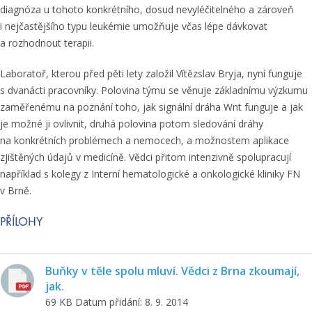
diagnóza u tohoto konkrétního, dosud nevyléčitelného a zároveň
i nejčastějšího typu leukémie umožňuje včas lépe dávkovat
a rozhodnout terapii.
Laboratoř, kterou před pěti lety založil Vítězslav Bryja, nyní funguje
s dvanácti pracovníky. Polovina týmu se věnuje základnímu výzkumu
zaměřenému na poznání toho, jak signální dráha Wnt funguje a jak
je možné ji ovlivnit, druhá polovina potom sledování dráhy
na konkrétních problémech a nemocech, a možnostem aplikace
zjištěných údajů v medicíně. Vědci přitom intenzivně spolupracují
například s kolegy z Interní hematologické a onkologické kliniky FN
v Brně.
PŘÍLOHY
Buňky v těle spolu mluví. Vědci z Brna zkoumají,
jak.
69 KB
Datum přidání: 8. 9. 2014