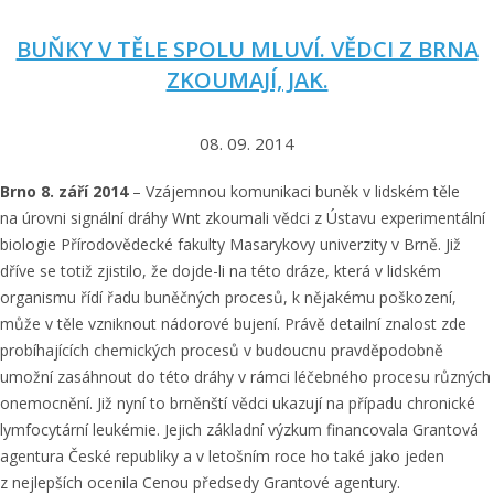
s
c
t
h
BUŇKY V TĚLE SPOLU MLUVÍ. VĚDCI Z BRNA
u
“
ZKOUMAJÍ, JAK.
d
u
j
08. 09. 2014
í
Brno 8. září 2014
– Vzájemnou komunikaci buněk v lidském těle
v
na úrovni signální dráhy Wnt zkoumali vědci z Ústavu experimentální
ě
biologie Přírodovědecké fakulty Masarykovy univerzity v Brně. Již
d
dříve se totiž zjistilo, že dojde-li na této dráze, která v lidském
c
organismu řídí řadu buněčných procesů, k nějakému poškození,
i
může v těle vzniknout nádorové bujení. Právě detailní znalost zde
v
probíhajících chemických procesů v budoucnu pravděpodobně
umožní zasáhnout do této dráhy v rámci léčebného procesu různých
P
onemocnění. Již nyní to brněnští vědci ukazují na případu chronické
r
lymfocytární leukémie. Jejich základní výzkum financovala Grantová
a
agentura České republiky a v letošním roce ho také jako jeden
z
z nejlepších ocenila Cenou předsedy Grantové agentury.
e