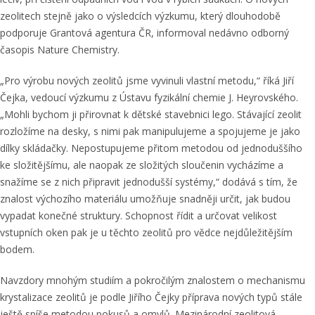
zeolitech stejně jako o výsledcích výzkumu, který dlouhodobě
podporuje Grantová agentura ČR, informoval nedávno odborný
časopis Nature Chemistry.
„Pro výrobu nových zeolitů jsme vyvinuli vlastní metodu,“ říká Jiří
Čejka, vedoucí výzkumu z Ústavu fyzikální chemie J. Heyrovského.
„Mohli bychom ji přirovnat k dětské stavebnici lego. Stávající zeolit
rozložíme na desky, s nimi pak manipulujeme a spojujeme je jako
dílky skládačky. Nepostupujeme přitom metodou od jednoduššího
ke složitějšímu, ale naopak ze složitých sloučenin vycházíme a
snažíme se z nich připravit jednodušší systémy,“ dodává s tím, že
znalost výchozího materiálu umožňuje snadněji určit, jak budou
vypadat konečné struktury. Schopnost řídit a určovat velikost
vstupních oken pak je u těchto zeolitů pro vědce nejdůležitějším
bodem.
Navzdory mnohým studiím a pokročilým znalostem o mechanismu
krystalizace zeolitů je podle Jiřího Čejky příprava nových typů stále
ještě spíše metodou pokusů a omylů. Mezinárodní zeolitová