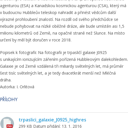
agenturou (ESA) a Kanadskou kosmickou agenturou (CSA), který má
v budoucnu Hubbleův teleskop nahradit a přinést vědcům další
výrazné prohloubení znalostí. Na rozdíl od svého předchůdce se
nebude pohybovat na nízké oběžné dráze, ale bude umístěn asi 1,5
milionu kilometrů od Země, na opačné straně než Slunce. Na místo
určení by měl být doručen v roce 2018.
Popisek k fotografii: Na fotografii je trpasličí galaxie J0925
s unikajícím ionizujícím zářením pořízená Hubbleovým dalekohledem.
Galaxie je od Země vzdálená tři miliardy světelných let, má průměr
šest tisíc světelných let, a je tedy dvacetkrát menší než Mléčná
dráha.
Autorka: I. Orlitová
PŘÍLOHY
trpaslici_galaxie_J0925_highres
299 KB
Datum přidání: 13. 1. 2016