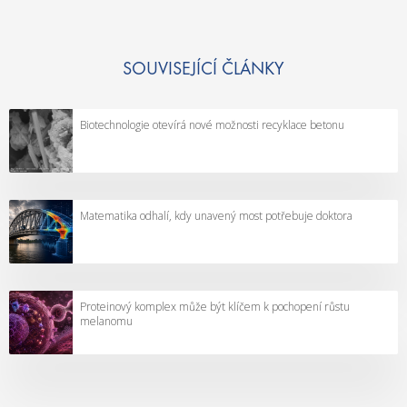
SOUVISEJÍCÍ ČLÁNKY
Biotechnologie otevírá nové možnosti recyklace betonu
Matematika odhalí, kdy unavený most potřebuje doktora
Proteinový komplex může být klíčem k pochopení růstu
melanomu