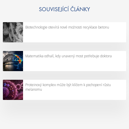
SOUVISEJÍCÍ ČLÁNKY
Biotechnologie otevírá nové možnosti recyklace betonu
Matematika odhalí, kdy unavený most potřebuje doktora
Proteinový komplex může být klíčem k pochopení růstu
melanomu