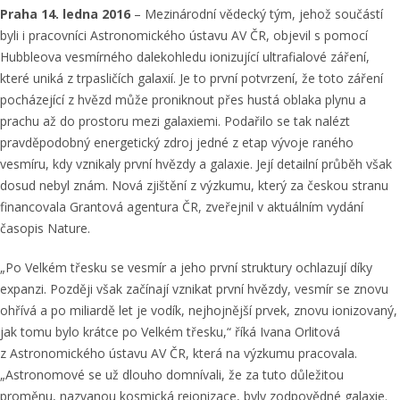
Praha 14. ledna 2016
– Mezinárodní vědecký tým, jehož součástí
byli i pracovníci Astronomického ústavu AV ČR, objevil s pomocí
Hubbleova vesmírného dalekohledu ionizující ultrafialové záření,
které uniká z trpasličích galaxií. Je to první potvrzení, že toto záření
pocházející z hvězd může proniknout přes hustá oblaka plynu a
prachu až do prostoru mezi galaxiemi. Podařilo se tak nalézt
pravděpodobný energetický zdroj jedné z etap vývoje raného
vesmíru, kdy vznikaly první hvězdy a galaxie. Její detailní průběh však
dosud nebyl znám. Nová zjištění z výzkumu, který za českou stranu
financovala Grantová agentura ČR, zveřejnil v aktuálním vydání
časopis Nature.
„Po Velkém třesku se vesmír a jeho první struktury ochlazují díky
expanzi. Později však začínají vznikat první hvězdy, vesmír se znovu
ohřívá a po miliardě let je vodík, nejhojnější prvek, znovu ionizovaný,
jak tomu bylo krátce po Velkém třesku,“ říká Ivana Orlitová
z Astronomického ústavu AV ČR, která na výzkumu pracovala.
„Astronomové se už dlouho domnívali, že za tuto důležitou
proměnu, nazvanou kosmická reionizace, byly zodpovědné galaxie.