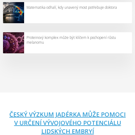
Matematika odhalí, kdy unavený most potřebuje doktora
Proteinový komplex může být klíčem k pochopení růstu
melanomu
ČESKÝ VÝZKUM JADÉRKA MŮŽE POMOCI
V URČENÍ VÝVOJOVÉHO POTENCIÁLU
LIDSKÝCH EMBRYÍ