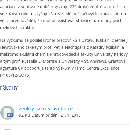
asociace v současné době registruje 229 druhů zeolitů a toto číslo
se každým rokem zvyšuje. Na základě počítačových simulací přitom
vědci předpověděli, že mohou existovat statisíce až miliony jejich
rozličných struktur.
Na výzkumu se podílel kromě pracovníků z Ústavu fyzikální chemie J.
Heyrovského také tým prof. Petra Nachtigalla z Katedry fyzikální a
makromolekulární chemie Přírodovědecké fakulty Univerzity Karlovy
a tým prof. Russella E. Morrise z Univerzity v St. Andrews. Grantová
agentura ČR podporuje tento výzkum v rámci Centra Excellence
(P106/12/GO15).
PŘÍLOHY
zeolity_jako_stavebnice
92 KB
Datum přidání: 21. 1. 2016