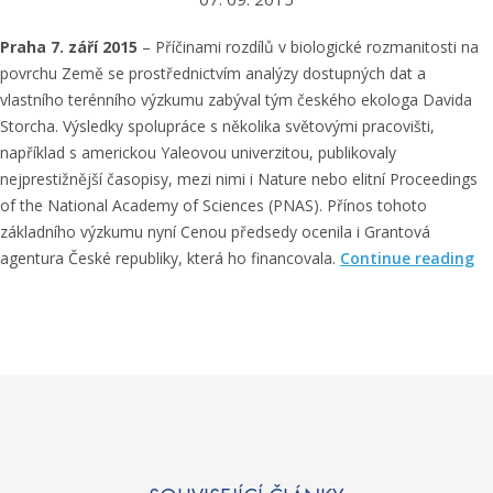
t
Praha 7. září 2015
o
– Příčinami rozdílů v biologické rozmanitosti na
povrchu Země se prostřednictvím analýzy dostupných dat a
v
vlastního terénního výzkumu zabýval tým českého ekologa Davida
á
Storcha. Výsledky spolupráce s několika světovými pracovišti,
n
například s americkou Yaleovou univerzitou, publikovaly
í
nejprestižnější časopisy, mezi nimi i Nature nebo elitní Proceedings
l
of the National Academy of Sciences (PNAS). Přínos tohoto
i
základního výzkumu nyní Cenou předsedy ocenila i Grantová
d
„
agentura České republiky, která ho financovala.
s
Continue reading
Z
k
j
ý
i
c
š
h
t
b
ě
u
n
n
í
ě