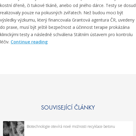
kostní dřeně, či tukové tkáně, anebo od jiného dárce. Testy se dosud
realizovaly pouze na pokusných zvířatech. Než budou moci být
výsledky výzkumu, který financovala Grantová agentura ČR, uvedeny
do praxe, musí být ještě bezpečnost a účinnost terapie prokázána
klinickými testy a následně schválena Státním ústavem pro kontrolu
„
léčiv.
Continue reading
K
m
e
n
o
v
é
b
u
SOUVISEJÍCÍ ČLÁNKY
ň
k
Biotechnologie otevírá nové možnosti recyklace betonu
y