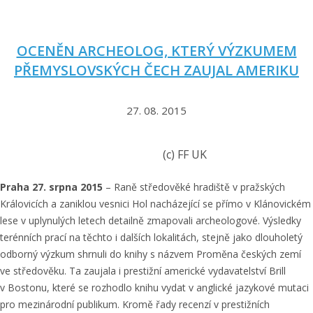
p
o
m
OCENĚN ARCHEOLOG, KTERÝ VÝZKUMEM
o
PŘEMYSLOVSKÝCH ČECH ZAUJAL AMERIKU
c
i
p
27. 08. 2015
ř
i
(c) FF UK
p
ř
Praha 27. srpna 2015
– Raně středověké hradiště v pražských
e
Královicích a zaniklou vesnici Hol nacházející se přímo v Klánovickém
d
lese v uplynulých letech detailně zmapovali archeologové. Výsledky
v
terénních prací na těchto i dalších lokalitách, stejně jako dlouholetý
í
odborný výzkum shrnuli do knihy s názvem Proměna českých zemí
d
ve středověku. Ta zaujala i prestižní americké vydavatelství Brill
á
v Bostonu, které se rozhodlo knihu vydat v anglické jazykové mutaci
n
pro mezinárodní publikum. Kromě řady recenzí v prestižních
í