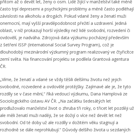
přitom až o devět let, ženy o osm. Lidé žijící v manželství také méně
často trpí depresemi a psychickými problémy a méně často podléhají
závislosti na alkoholu a drogách. Pokud vdané ženy a ženatí muži
onemocní, mají vyšší pravděpodobnost přežití a uzdravení. Jediná
oblast, v níž prokazují horší výsledky než lidé svobodní, rozvedení či
ovdovělí, je nadváha. Zdrojová data výzkumu pocházejí především
z šetření ISSP (International Social Survey Program), což je
dlouhodobý mezinárodní výzkumný program realizovaný ve čtyřicítce
zemí světa. Na financování projektu se podílela Grantová agentura
ČR.
„Víme, že ženatí a vdané se vždy těšili delšímu životu než jejich
svobodné, rozvedené a ovdovělé protějšky. Zajímavé ale je, že tyto
rozdíly se v čase mění,“ říká vedoucí výzkumu, Dana Hamplová ze
Sociologického ústavu AV ČR. „Na začátku šedesátých let
prodlužovalo manželství život o zhruba tři roky, o třicet let později už
ale měli ženatí muži naději, že se dožijí o více než devět let než
svobodní. Od té doby už ale rozdíly v dožitém věku stagnují a
rozhodně se dále neprohlubují.“ Důvody delšího života u sezdaných