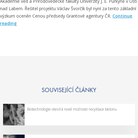
Akademie věd a Přírodovědecké fakulty Univerzity J. E. Purkyně v Ústí
nad Labem. Řešitel projektu Václav Švorčík byl nyní za tento základní
výzkum oceněn Cenou předsedy Grantové agentury ČR.
Continue
„
reading
V
ě
d
c
i
p
ř
i
p
SOUVISEJÍCÍ ČLÁNKY
r
a
Biotechnologie otevírá nové možnosti recyklace betonu
v
i
l
i