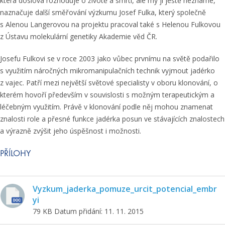
která doslova rozhoduje o životě a smrti, ale my ji ještě neznáme,“
naznačuje další směřování výzkumu Josef Fulka, který společně
s Alenou Langerovou na projektu pracoval také s Helenou Fulkovou
z Ústavu molekulární genetiky Akademie věd ČR.
Josefu Fulkovi se v roce 2003 jako vůbec prvnímu na světě podařilo
s využitím náročných mikromanipulačních technik vyjmout jadérko
z vajec. Patří mezi největší světové specialisty v oboru klonování, o
kterém hovoří především v souvislosti s možným terapeutickým a
léčebným využitím. Právě v klonování podle něj mohou znamenat
znalosti role a přesné funkce jadérka posun ve stávajících znalostech
a výrazně zvýšit jeho úspěšnost i možnosti.
PŘÍLOHY
Vyzkum_jaderka_pomuze_urcit_potencial_embr
yi
79 KB
Datum přidání: 11. 11. 2015