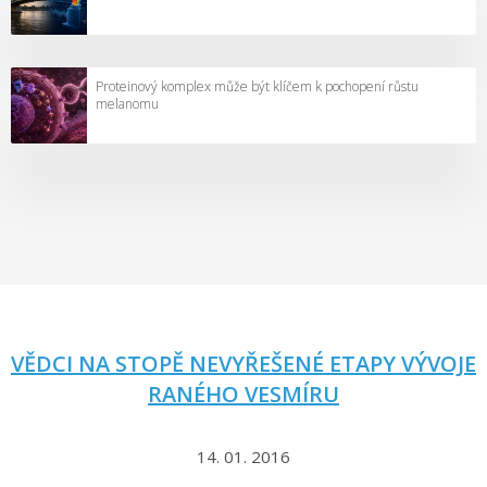
Proteinový komplex může být klíčem k pochopení růstu
melanomu
VĚDCI NA STOPĚ NEVYŘEŠENÉ ETAPY VÝVOJE
RANÉHO VESMÍRU
14. 01. 2016