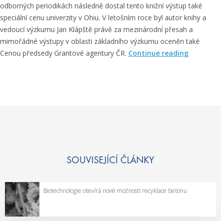
odborných periodikách následně dostal tento knižní výstup také
g
speciální cenu univerzity v Ohiu. V letošním roce byl autor knihy a
l
vedoucí výzkumu Jan Klápště právě za mezinárodní přesah a
o
mimořádné výstupy v oblasti základního výzkumu oceněn také
b
„
Cenou předsedy Grantové agentury ČR.
Continue reading
á
O
l
c
n
e
í
n
c
ě
h
n
z
a
m
r
ě
c
SOUVISEJÍCÍ ČLÁNKY
n
h
“
e
Biotechnologie otevírá nové možnosti recyklace betonu
o
l
o