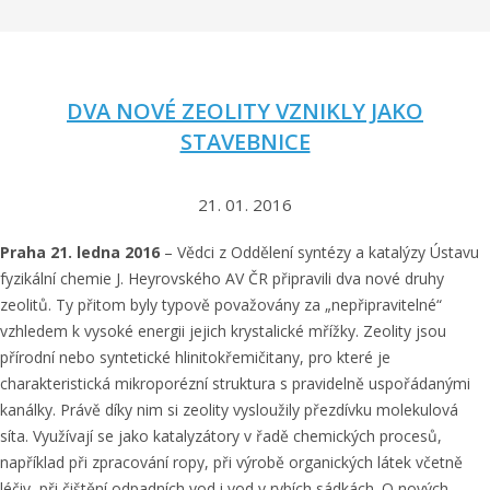
DVA NOVÉ ZEOLITY VZNIKLY JAKO
STAVEBNICE
21. 01. 2016
Praha 21. ledna 2016
– Vědci z Oddělení syntézy a katalýzy Ústavu
fyzikální chemie J. Heyrovského AV ČR připravili dva nové druhy
zeolitů. Ty přitom byly typově považovány za „nepřipravitelné“
vzhledem k vysoké energii jejich krystalické mřížky. Zeolity jsou
přírodní nebo syntetické hlinitokřemičitany, pro které je
charakteristická mikroporézní struktura s pravidelně uspořádanými
kanálky. Právě díky nim si zeolity vysloužily přezdívku molekulová
síta. Využívají se jako katalyzátory v řadě chemických procesů,
například při zpracování ropy, při výrobě organických látek včetně
léčiv, při čištění odpadních vod i vod v rybích sádkách. O nových