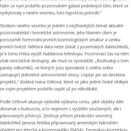
Nám se nyní podařilo pozorováním galaxií podobných těm, které se
vyskytovaly v raném vesmíru, tuto hypotézu potvrdit.“
Studium raného vesmíru je jedním z nejžhavějších témat aktuální
pozorovatelské i teoretické astronomie. Jeho hlavním cílem je
porozumět formování prvních kosmologických struktur a vzniku
prvních hvězd. Některá data nelze získat z pozemských dalekohledů,
je k tomu třeba využít Hubbleova teleskopu. Pozorovací čas na něm
však není běžně dostupný, ale musí se vysoutěžit. „Rozhodují o tom
panely odborníků, ve kterých jsou specialisté z celého světa
zastupující jednotlivé astronomické obory. Uspěje jen asi desetina
projektů,“ dodává Ivana Orlitová, které se jako jediné české vědkyni
se svým projektem podařilo uspět už po několikáté.
Podle Orlitové ukazuje výsledek výzkumu cestu, jaké objekty dále
zkoumat v budoucnu, a to nejenom s využitím současných, ale i
plánovaných přístrojů. Zmiňuje přitom především vesmírný
dalekohled Jamese Webba připravovaný americkým Národním
úřadem pro letectví a kosmonautiku (NASA), Evropskou kosmickou