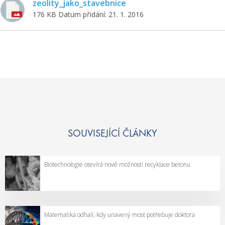
zeolity_jako_stavebnice
176 KB
Datum přidání: 21. 1. 2016
SOUVISEJÍCÍ ČLÁNKY
Biotechnologie otevírá nové možnosti recyklace betonu
Matematika odhalí, kdy unavený most potřebuje doktora