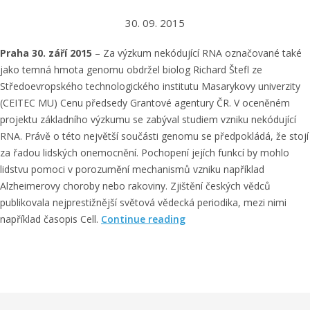
e
c
30. 09. 2015
h
Praha 30. září 2015
– Za výzkum nekódující RNA označované také
z
jako temná hmota genomu obdržel biolog Richard Štefl ze
a
Středoevropského technologického institutu Masarykovy univerzity
c
(CEITEC MU) Cenu předsedy Grantové agentury ČR. V oceněném
h
projektu základního výzkumu se zabýval studiem vzniku nekódující
r
RNA. Právě o této největší součásti genomu se předpokládá, že stojí
a
za řadou lidských onemocnění. Pochopení jejích funkcí by mohlo
ň
lidstvu pomoci v porozumění mechanismů vzniku například
u
Alzheimerovy choroby nebo rakoviny. Zjištění českých vědců
j
publikovala nejprestižnější světová vědecká periodika, mezi nimi
í
„
například časopis Cell.
Continue reading
z
C
r
e
a
n
k
a
“
z