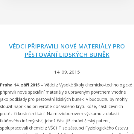
n
o
m
u
“
VĚDCI PŘIPRAVILI NOVÉ MATERIÁLY PRO
PĚSTOVÁNÍ LIDSKÝCH BUNĚK
14. 09. 2015
Praha 14. září 2015
– Vědci z Vysoké školy chemicko-technologické
připravili nové speciální materiály s upraveným povrchem vhodné
jako podklady pro pěstování lidských buněk. V budoucnu by mohly
sloužit například při výrobě dočasného krytu kůže, částí cévních
protéz či kostních tkání. Na mezioborovém výzkumu z oblasti
tkáňového inženýrství, jehož část již chrání český patent,
spolupracovali chemici z VŠCHT se zástupci Fyziologického ústavu