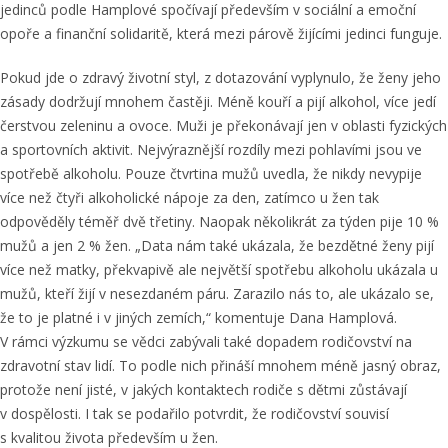
jedinců podle Hamplové spočívají především v sociální a emoční
opoře a finanční solidaritě, která mezi párově žijícími jedinci funguje.
Pokud jde o zdravý životní styl, z dotazování vyplynulo, že ženy jeho
zásady dodržují mnohem častěji. Méně kouří a pijí alkohol, více jedí
čerstvou zeleninu a ovoce. Muži je překonávají jen v oblasti fyzických
a sportovních aktivit. Nejvýraznější rozdíly mezi pohlavími jsou ve
spotřebě alkoholu. Pouze čtvrtina mužů uvedla, že nikdy nevypije
více než čtyři alkoholické nápoje za den, zatímco u žen tak
odpověděly téměř dvě třetiny. Naopak několikrát za týden pije 10 %
mužů a jen 2 % žen. „Data nám také ukázala, že bezdětné ženy pijí
více než matky, překvapivě ale největší spotřebu alkoholu ukázala u
mužů, kteří žijí v nesezdaném páru. Zarazilo nás to, ale ukázalo se,
že to je platné i v jiných zemích,“ komentuje Dana Hamplová.
V rámci výzkumu se vědci zabývali také dopadem rodičovství na
zdravotní stav lidí. To podle nich přináší mnohem méně jasný obraz,
protože není jisté, v jakých kontaktech rodiče s dětmi zůstávají
v dospělosti. I tak se podařilo potvrdit, že rodičovství souvisí
s kvalitou života především u žen.