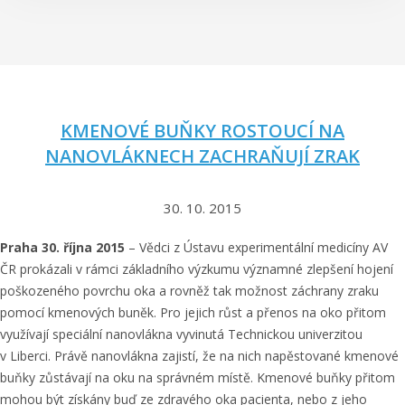
KMENOVÉ BUŇKY ROSTOUCÍ NA
NANOVLÁKNECH ZACHRAŇUJÍ ZRAK
30. 10. 2015
Praha 30. října 2015
– Vědci z Ústavu experimentální medicíny AV
ČR prokázali v rámci základního výzkumu významné zlepšení hojení
poškozeného povrchu oka a rovněž tak možnost záchrany zraku
pomocí kmenových buněk. Pro jejich růst a přenos na oko přitom
využívají speciální nanovlákna vyvinutá Technickou univerzitou
v Liberci. Právě nanovlákna zajistí, že na nich napěstované kmenové
buňky zůstávají na oku na správném místě. Kmenové buňky přitom
mohou být získány buď ze zdravého oka pacienta, nebo z jeho