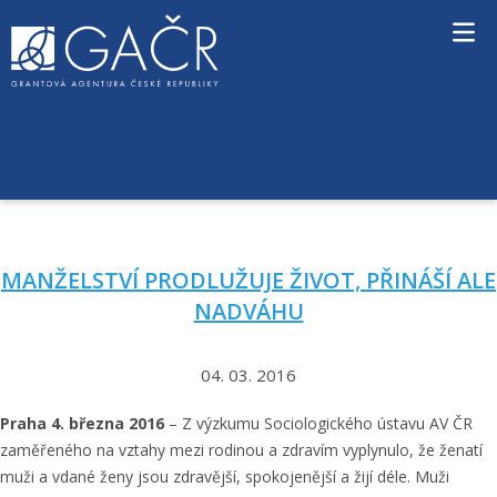
S
k
i
p
t
o
c
VYNIKAJÍCÍ PROJEKTY 2015
RUBRIKA:
o
n
t
e
MANŽELSTVÍ PRODLUŽUJE ŽIVOT, PŘINÁŠÍ ALE
n
t
NADVÁHU
04. 03. 2016
Praha 4. března 2016
– Z výzkumu Sociologického ústavu AV ČR
zaměřeného na vztahy mezi rodinou a zdravím vyplynulo, že ženatí
muži a vdané ženy jsou zdravější, spokojenější a žijí déle. Muži