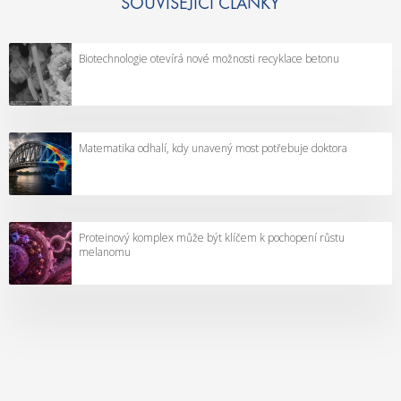
č
k
SOUVISEJÍCÍ ČLÁNKY
e
“
s
Biotechnologie otevírá nové možnosti recyklace betonu
k
ý
c
h
Matematika odhalí, kdy unavený most potřebuje doktora
e
k
o
l
o
Proteinový komplex může být klíčem k pochopení růstu
melanomu
g
ů
m
o
h
o
u