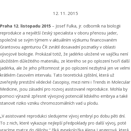
12. 11. 2015
Praha 12. listopadu 2015
– Josef Fulka, jr. odborník na biologii
reprodukce a největší český specialista v oboru přenosu jader,
společně se svým týmem v aktuálním výzkumu financovaném
Grantovou agenturou ČR zvrátil dosavadní poznatky v oblasti
vývojové biologie. Prokázal totiž, že jadérko uložené ve vajíčku není
úložištěm důležitého materiálu, ze kterého se po oplození tvoří další
jadérka, ale že jeho přítomnost je po oplození nezbytná jen ve velmi
krátkém časovém intervalu. Tato teoretická zjištění, která už
zveřejnily prestižní vědecké časopisy, mezi nimi i Trends in Molecular
Medicine, jsou zásadní pro rozvoj asistované reprodukce. Mohla by
pomoci výrazně zpřesnit vývojový potenciál lidského embrya a také
stanovit riziko vzniku chromozomálních vad u plodu.
„V asistované reprodukci sledujeme vývoj embryí po dobu pěti dní.
To z nich, které vykazuje nejlepší předpoklady pro další vývoj, poté
vracíme matce do dělohy,“ říká gynekoložka Alena Langerová, která