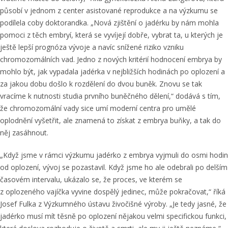
působí v jednom z center asistované reprodukce a na výzkumu se
podílela coby doktorandka. „Nová zjištění o jadérku by nám mohla
pomoci z těch embryí, která se vyvíjejí dobře, vybrat ta, u kterých je
ještě lepší prognóza vývoje a navíc snížené riziko vzniku
chromozomálních vad. Jedno z nových kritérií hodnocení embrya by
mohlo být, jak vypadala jadérka v nejbližších hodinách po oplození a
za jakou dobu došlo k rozdělení do dvou buněk. Znovu se tak
vracíme k nutnosti studia prvního buněčného dělení,“ dodává s tím,
že chromozomální vady sice umí moderní centra pro umělé
oplodnění vyšetřit, ale znamená to získat z embrya buňky, a tak do
něj zasáhnout.
„Když jsme v rámci výzkumu jadérko z embrya vyjmuli do osmi hodin
od oplození, vývoj se pozastavil. Když jsme ho ale odebrali po delším
časovém intervalu, ukázalo se, že proces, ve kterém se
z oplozeného vajíčka vyvine dospělý jedinec, může pokračovat,“ říká
Josef Fulka z Výzkumného ústavu živočišné výroby. „Je tedy jasné, že
jadérko musí mít těsně po oplození nějakou velmi specifickou funkci,