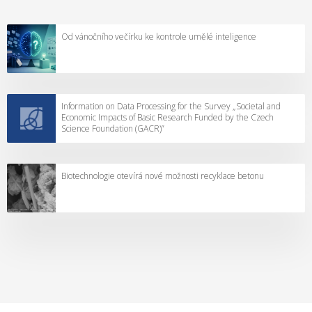
Od vánočního večírku ke kontrole umělé inteligence
Information on Data Processing for the Survey „Societal and
Economic Impacts of Basic Research Funded by the Czech
Science Foundation (GACR)”
Biotechnologie otevírá nové možnosti recyklace betonu