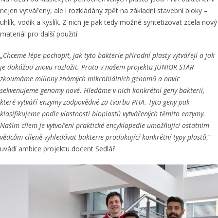
nejen vytvářeny, ale i rozkládány zpět na základní stavební bloky –
uhlík, vodík a kyslík. Z nich je pak tedy možné syntetizovat zcela nový
materiál pro další použití.
„
Chceme lépe pochopit, jak tyto bakterie přírodní plasty vytvářejí a jak
je dokážou znovu rozložit. Proto v našem projektu JUNIOR STAR
zkoumáme miliony známých mikrobiálních genomů a navíc
sekvenujeme genomy nové. Hledáme v nich konkrétní geny bakterií,
které vytváří enzymy zodpovědné za tvorbu PHA. Tyto geny pak
klasifikujeme podle vlastností bioplastů vytvářených těmito enzymy.
Naším cílem je vytvoření praktické encyklopedie umožňující ostatním
vědcům cíleně vyhledávat bakterie produkující konkrétní typy plastů
,“
uvádí ambice projektu docent Sedlář.