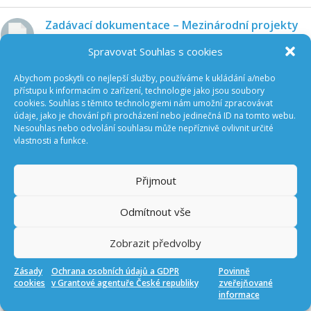
Zadávací dokumentace – Mezinárodní projekty
– bilaterální 2027
Spravovat Souhlas s cookies
1 MB
Abychom poskytli co nejlepší služby, používáme k ukládání a/nebo
Praktické informace – Mezinárodní projekty –
přístupu k informacím o zařízení, technologie jako jsou soubory
cookies. Souhlas s těmito technologiemi nám umožní zpracovávat
bilaterální 2027
údaje, jako je chování při procházení nebo jedinečná ID na tomto webu.
7 MB
Nesouhlas nebo odvolání souhlasu může nepříznivě ovlivnit určité
vlastnosti a funkce.
Na co nezapomenout – Mezinárodní projekty –
bilaterální 2027
Přijmout
435 KB
Odmítnout vše
Things to Watch For – International projects –
bilateral 2027
Zobrazit předvolby
506 KB
Zásady
Ochrana osobních údajů a GDPR
Povinně
cookies
v Grantové agentuře České republiky
zveřejňované
Tender Document – International-bilateral
informace
projects 2027