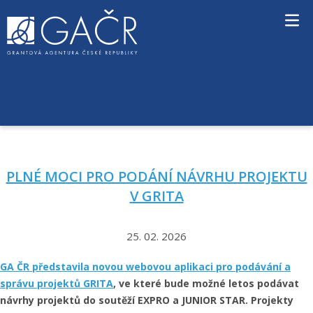
S
k
i
p
t
o
c
UNCATEGORIZED
RUBRIKA:
o
n
t
e
PLNÉ MOCI PRO PODÁNÍ NÁVRHU PROJEKTU
n
t
V GRITA
25. 02. 2026
GA ČR
představila novou webovou aplikaci pro podávání a
správu projektů GRITA
, ve které bude možné letos podávat
návrhy projektů do soutěží EXPRO a JUNIOR STAR. Projekty