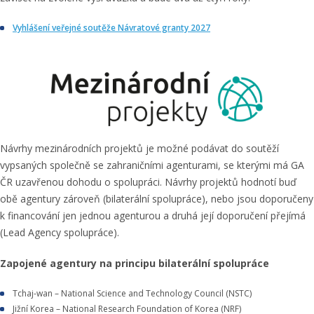
Vyhlášení veřejné soutěže Návratové granty 2027
Návrhy mezinárodních projektů je možné podávat do soutěží
vypsaných společně se zahraničními agenturami, se kterými má GA
ČR uzavřenou dohodu o spolupráci. Návrhy projektů hodnotí buď
obě agentury zároveň (bilaterální spolupráce), nebo jsou doporučeny
k financování jen jednou agenturou a druhá její doporučení přejímá
(Lead Agency spolupráce).
Zapojené agentury na principu bilaterální spolupráce
Tchaj-wan – National Science and Technology Council (NSTC)
Jižní Korea – National Research Foundation of Korea (NRF)