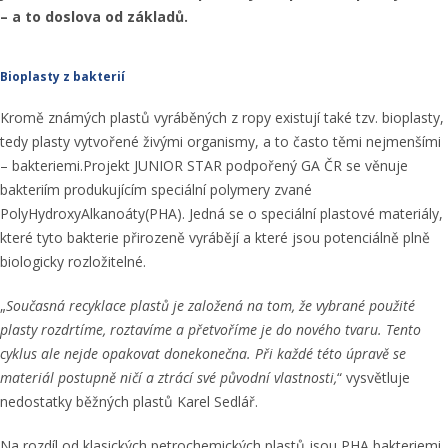
– a to doslova od základů.
Bioplasty z bakterií
Kromě známých plastů vyráběných z ropy existují také tzv. bioplasty,
tedy plasty vytvořené živými organismy, a to často těmi nejmenšími
– bakteriemi.Projekt JUNIOR STAR podpořený GA ČR se věnuje
bakteriím produkujícím speciální polymery zvané
PolyHydroxyAlkanoáty(PHA). Jedná se o speciální plastové materiály,
které tyto bakterie přirozeně vyrábějí a které jsou potenciálně plně
biologicky rozložitelné.
„
Současná recyklace plastů je založená na tom, že vybrané použité
plasty rozdrtíme, roztavíme a přetvoříme je do nového tvaru. Tento
cyklus ale nejde opakovat donekonečna. Při každé této úpravě se
materiál postupně ničí a ztrácí své původní vlastnosti,
“ vysvětluje
nedostatky běžných plastů Karel Sedlář.
Na rozdíl od klasických petrochemických plastů jsou PHA bakteriemi