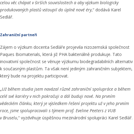
celou věc chápat v širších souvislostech a aby výzkum biologicky
produkovaných plastů vstoupil do úplně nové éry
,“ dodává Karel
Sedlář.
Zahraniční partneři
Zájem o výzkum docenta Sedláře projevila nizozemská společnost
Paques Biomaterials, která již PHA bakteriálně produkuje. Tato
inovativní společnost se věnuje výzkumu biodegradabilních alternativ
k současným plastům. Ta však není jediným zahraničním subjektem,
který bude na projektu participovat.
„
Už během studia jsem navázal různé zahraniční spolupráce a během
celé své kariéry v nich pokračuji a dál buduji nové. Na prvním
vědeckém článku, který je výsledkem řešení projektu už v jeho prvním
roce, jsme spolupracovali s týmem prof. Eveline Peeters z VUB
v Bruselu
,“ vyzdvihuje úspěšnou mezinárodní spolupráci Karel Sedlář.