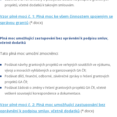
projektů, včetně dodatků k takovým smlouvám.
Vzor plné moci č. 1: Plná moc ke všem činnostem spojeným se
správou grantů
(*.docx)
Plná moc umožňující zastupování bez oprávnění k podpisu smluv,
včetně dodatků
Tato plná moc umožní zmocněnci:
Podávat návrhy grantových projektů ve veřejných soutěžích ve výzkumu,
vývoji a inovacích vyhlášených a organizovaných GA ČR;
Podávat dílčí, finanční, odborné, závěrečné zprávy o řešení grantových
projektů GA ČR;
Podávat žádosti o změny v řešení grantových projektů GA ČR, včetně
veškeré související korespondence a dokumentace.
Vzor plné moci č. 2: Plná moc umožňující zastupování bez
oprávnění k podpisu smluv, včetně dodatků
(*.docx)