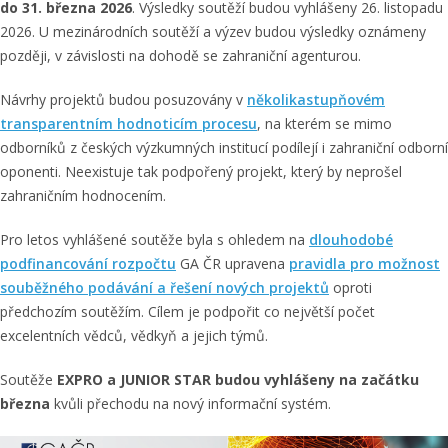
do 31. března 2026
. Výsledky soutěží budou vyhlášeny 26. listopadu
2026. U mezinárodních soutěží a výzev budou výsledky oznámeny
později, v závislosti na dohodě se zahraniční agenturou.
Návrhy projektů budou posuzovány v
několikastupňovém
transparentním hodnoticím procesu
, na kterém se mimo
odborníků z českých výzkumných institucí podílejí i zahraniční odborní
oponenti. Neexistuje tak podpořený projekt, který by neprošel
zahraničním hodnocením.
Pro letos vyhlášené soutěže byla s ohledem na
dlouhodobé
podfinancování rozpočtu
GA ČR upravena
pravidla pro možnost
souběžného podávání a řešení nových projektů
oproti
předchozím soutěžím. Cílem je podpořit co největší počet
excelentních vědců, vědkyň a jejich týmů.
Soutěže
EXPRO a JUNIOR STAR budou vyhlášeny na začátku
března
kvůli přechodu na nový informační systém.