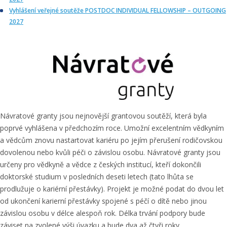
Vyhlášení veřejné soutěže POSTDOC INDIVIDUAL FELLOWSHIP – OUTGOING
2027
Návratové granty jsou nejnovější grantovou soutěží, která byla
poprvé vyhlášena v předchozím roce. Umožní excelentním vědkyním
a vědcům znovu nastartovat kariéru po jejím přerušení rodičovskou
dovolenou nebo kvůli péči o závislou osobu. Návratové granty jsou
určeny pro vědkyně a vědce z českých institucí, kteří dokončili
doktorské studium v posledních deseti letech (tato lhůta se
prodlužuje o kariérní přestávky). Projekt je možné podat do dvou let
od ukončení karierní přestávky spojené s péčí o dítě nebo jinou
závislou osobu v délce alespoň rok. Délka trvání podpory bude
záviset na zvolené výši úvazku a bude dva až čtyři roky.