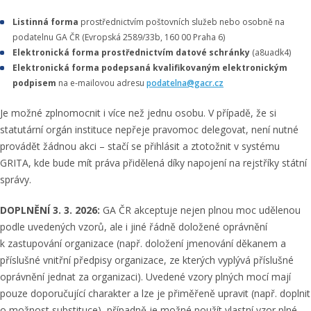
Listinná forma
prostřednictvím poštovních služeb nebo osobně na
podatelnu GA ČR (Evropská 2589/33b, 160 00 Praha 6)
Elektronická forma prostřednictvím datové schránky
(a8uadk4)
Elektronická forma podepsaná kvalifikovaným elektronickým
podpisem
na e-mailovou adresu
podatelna@gacr.cz
Je možné zplnomocnit i více než jednu osobu. V případě, že si
statutární orgán instituce nepřeje pravomoc delegovat, není nutné
provádět žádnou akci – stačí se přihlásit a ztotožnit v systému
GRITA, kde bude mít práva přidělená díky napojení na rejstříky státní
správy.
DOPLNĚNÍ 3. 3. 2026:
GA ČR akceptuje nejen plnou moc udělenou
podle uvedených vzorů, ale i jiné řádně doložené oprávnění
k zastupování organizace (např. doložení jmenování děkanem a
příslušné vnitřní předpisy organizace, ze kterých vyplývá příslušné
oprávnění jednat za organizaci). Uvedené vzory plných mocí mají
pouze doporučující charakter a lze je přiměřeně upravit (např. doplnit
o možnost substituce), případně je možné použít vlastní vzor plné