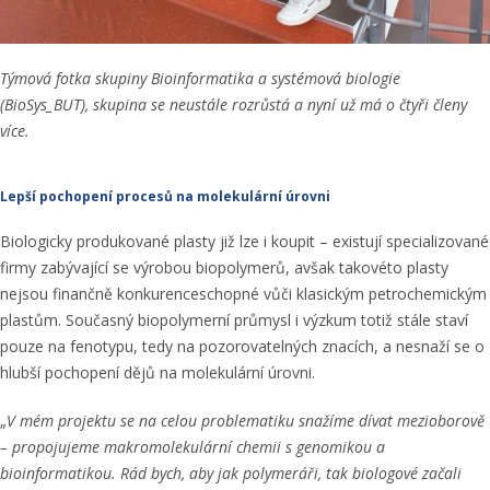
Týmová fotka skupiny Bioinformatika a systémová biologie
(BioSys_BUT), skupina se neustále rozrůstá a nyní už má o čtyři členy
více.
Lepší pochopení procesů na molekulární úrovni
Biologicky produkované plasty již lze i koupit – existují specializované
firmy zabývající se výrobou biopolymerů, avšak takovéto plasty
nejsou finančně konkurenceschopné vůči klasickým petrochemickým
plastům. Současný biopolymerní průmysl i výzkum totiž stále staví
pouze na fenotypu, tedy na pozorovatelných znacích, a nesnaží se o
hlubší pochopení dějů na molekulární úrovni.
„
V mém projektu se na celou problematiku snažíme dívat mezioborově
– propojujeme makromolekulární chemii s genomikou a
bioinformatikou. Rád bych, aby jak polymeráři, tak biologové začali