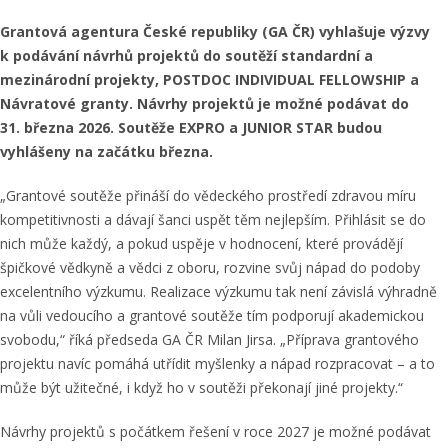
Grantová agentura České republiky (GA ČR) vyhlašuje výzvy
k podávání návrhů projektů do soutěží standardní a
mezinárodní projekty, POSTDOC INDIVIDUAL FELLOWSHIP a
Návratové granty. Návrhy projektů je možné podávat do
31. března 2026. Soutěže EXPRO a JUNIOR STAR budou
vyhlášeny na začátku března.
„Grantové soutěže přináší do vědeckého prostředí zdravou míru
kompetitivnosti a dávají šanci uspět těm nejlepším. Přihlásit se do
nich může každý, a pokud uspěje v hodnocení, které provádějí
špičkové vědkyně a vědci z oboru, rozvine svůj nápad do podoby
excelentního výzkumu. Realizace výzkumu tak není závislá výhradně
na vůli vedoucího a grantové soutěže tím podporují akademickou
svobodu,“ říká předseda GA ČR Milan Jirsa. „Příprava grantového
projektu navíc pomáhá utřídit myšlenky a nápad rozpracovat – a to
může být užitečné, i když ho v soutěži překonají jiné projekty.“
Návrhy projektů s počátkem řešení v roce 2027 je možné podávat