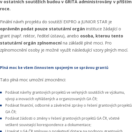
v ostatních soutěžích budou v GRITA administrovány v příštím
roce.
Finální návrh projektu do soutěží EXPRO a JUNIOR STAR je
oprávněn podat pouze statutární orgán
instituce žádající o
grant (např. rektor, ředitel ústavu), anebo
osoba, kterou tento
statutární orgán zplnomocní
na základě plné moci. Pro
zplnomocnění osoby je možné využít následující vzory plných mocí.
Plná moc ke všem činnostem spojeným se správou grantů
Tato plná moc umožní zmocněnci:
Podávat návrhy grantových projektů ve veřejných soutěžích ve výzkumu,
vývoji a inovacích vyhlášených a organizovaných GA ČR;
Podávat finanční, odborné a závěrečné zprávy o řešení grantových projektů
GA ČR;
Podávat žádosti o změny v řešení grantových projektů GA ČR, včetně
veškeré související korespondence a dokumentace;
Uzavírat s GA ČR smlouvy o poskytnutí dotace na podporu grantových