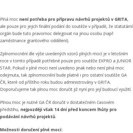
Plná moc
není potřeba pro přípravu návrhů projektů v GRITA
,
ale pouze pro jejich finální podání do soutěže v případě, že statutární
orgán bude tuto pravomoc delegovat na jinou osobu (např.
zaměstnance grantového oddělení).
Zplnomocnění dle výše uvedených vzorů plných mocí je v letošním
roce v tomto případě potřebné pouze pro soutěže EXPRO a JUNIOR
STAR. Pokud v plné moci není uvedeno jinak nebo není plná moc
odejmuta, tak zplnomocnění bude platné i pro ostatní soutěže GA
ČR, které od příštího roku budou administrovány v GRITA.
Doporučujeme tak plnou moc doručit již nyní pro její budoucí využití.
Plnou moc je nutné GA ČR doručit v dostatečném časovém
předstihu,
nejpozději však 14 dní před koncem lhůty pro
podávání návrhů projektů
.
Možnosti doručení plné moci: