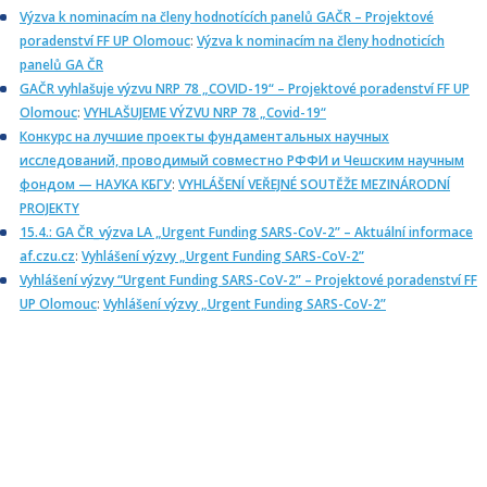
Výzva k nominacím na členy hodnotících panelů GAČR – Projektové
poradenství FF UP Olomouc
:
Výzva k nominacím na členy hodnoticích
panelů GA ČR
GAČR vyhlašuje výzvu NRP 78 „COVID-19“ – Projektové poradenství FF UP
Olomouc
:
VYHLAŠUJEME VÝZVU NRP 78 „Covid-19“
Конкурс на лучшие проекты фундаментальных научных
исследований, проводимый совместно РФФИ и Чешским научным
фондом — НАУКА КБГУ
:
VYHLÁŠENÍ VEŘEJNÉ SOUTĚŽE MEZINÁRODNÍ
PROJEKTY
15.4.: GA ČR_výzva LA „Urgent Funding SARS-CoV-2” – Aktuální informace
af.czu.cz
:
Vyhlášení výzvy „Urgent Funding SARS-CoV-2”
Vyhlášení výzvy “Urgent Funding SARS-CoV-2” – Projektové poradenství FF
UP Olomouc
:
Vyhlášení výzvy „Urgent Funding SARS-CoV-2”