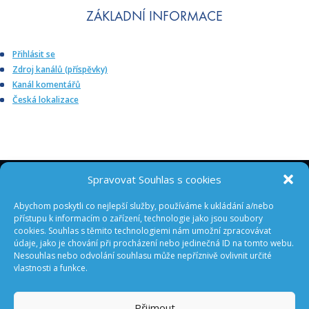
ZÁKLADNÍ INFORMACE
Přihlásit se
Zdroj kanálů (příspěvky)
Kanál komentářů
Česká lokalizace
Spravovat Souhlas s cookies
ODEBÍREJTE NOVINKY Z GA ČR
Abychom poskytli co nejlepší služby, používáme k ukládání a/nebo
přístupu k informacím o zařízení, technologie jako jsou soubory
cookies. Souhlas s těmito technologiemi nám umožní zpracovávat
údaje, jako je chování při procházení nebo jedinečná ID na tomto webu.
Nesouhlas nebo odvolání souhlasu může nepříznivě ovlivnit určité
vlastnosti a funkce.
Přijmout