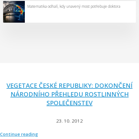
t
Matematika odhalí, kdy unavený most potřebuje doktora
r
ž
n
í
r
i
z
i
k
a
VEGETACE ČESKÉ REPUBLIKY: DOKONČENÍ
v
NÁRODNÍHO PŘEHLEDU ROSTLINNÝCH
y
SPOLEČENSTEV
p
l
ý
23. 10. 2012
v
a
„
Continue reading